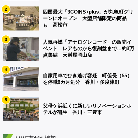
2
四国最大「3COINS+plus」が丸亀町グリ
ーンにオープン 大型店舗限定の商品
も 高松市
3
人気再燃「アナログレコード」の販売イ
ベント レアものから復刻盤まで…約3万
点集結 天満屋岡山店
4
自家用車でひき逃げ容疑 町係長（55）
を停職6カ月処分 香川・多度津町
5
父母ケ浜近くに新しいリノベーションホ
テルが誕生 香川・三豊市