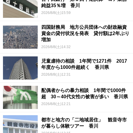
純益35％増 香川
2026/8/8(土)15:59
四国財務局 地方公共団体への財政融資
資金の貸付状況を発表 貸付額は2年ぶり
増加
2026/8/8(土)14:32
児童虐待の相談 1年間で1271件 2017
年度から1000件超続く 香川県
2026/8/8(土)12:31
配偶者からの暴力相談 1年間で1000件
超 30～40代女性の被害が多い 香川県
2026/8/8(土)12:21
都市と地方の「二地域居住」 観音寺市
が暮らし体験ツアー 香川