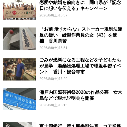
恋愛や結婚を前向きに 岡山県が「記念
日に想いを伝える」キャンペーン
2026/8/8(土)16:57
「お前 潰すからな」ストーカー規制法違
反の疑い 縫製作業員の女（43）を逮
捕 香川県警
2026/8/8(土)16:51
ごみが燃料になる工程などを子どもたち
が見学 廃棄物処理工場で環境学習イベ
ント 香川・観音寺市
2026/8/8(土)16:29
瀬戸内国際芸術祭2028の作品公募 女木
島などで現地説明会を開催
2026/8/8(土)16:15
百十四銀行 第１四半期決算 コア業務