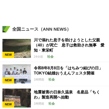
全国ニュース（ANN NEWS）
川で溺れた息子を助けようとした父親
（40）が死亡 息子は救助され無事 愛
知・東栄町
NEW
社会
24分前
令和8年8月8日を「はちみつ結びの日」
TOKYO結婚おうえんフェスタ開催
社会
1時間前
NEW
地震被害の日奈久温泉 名産品「ちく
わ」製造再開へ始動
社会
1時間前
NEW