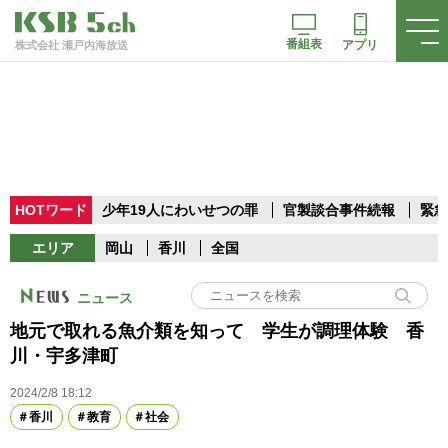
番組表
アプリ
株式会社 瀬戸内海放送
HOTワード
少年19人にわいせつの罪
官製談合事件続報
緊急
エリア
岡山
香川
全国
ニュース
地元で取れる魚介類を知って 学生が調理体験 香
川・宇多津町
2024/2/8 18:12
香川
教育
社会