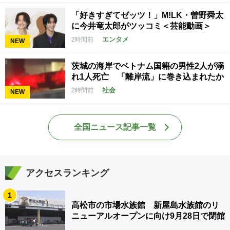
「好きすぎてゼッツ！」M!LK・曽野舜太
に今井竜太郎がツッコミ＜芸能動画＞
エンタメ
2時間前
NEW
茨城の海岸でベトナム国籍の男性2人が溺
れ1人死亡 「離岸流」に巻き込まれたか
社会
2時間前
NEW
全国ニュース記事一覧
アクセスランキング
1
高松市の市場水族館 新屋島水族館のリ
ニューアルオープンに向け9月28日で閉館