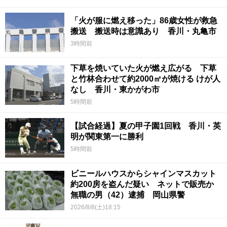
「火が服に燃え移った」86歳女性が救急
搬送 搬送時は意識あり 香川・丸亀市
3時間前
下草を焼いていた火が燃え広がる 下草
と竹林合わせて約2000㎡が焼ける けが人
なし 香川・東かがわ市
5時間前
【試合経過】夏の甲子園1回戦 香川・英
明が関東第一に勝利
5時間前
ビニールハウスからシャインマスカット
約200房を盗んだ疑い ネットで販売か
無職の男（42）逮捕 岡山県警
2026/8/8(土)18:15