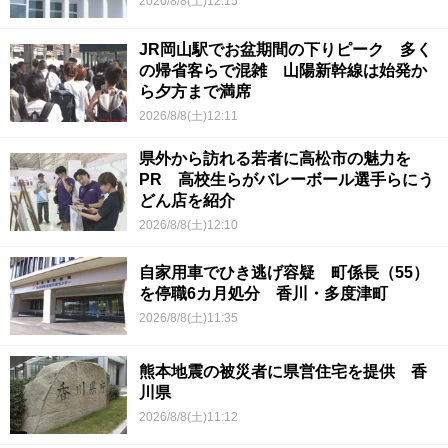
2026/8/8(土)12:15
JR岡山駅でお盆期間の下りピーク 多く
の帰省客らで混雑 山陽新幹線は始発か
ら夕方まで満席
2026/8/8(土)12:11
県外から訪れる若者に高松市の魅力を
PR 高校生らがバレーボール選手らにう
どん店を紹介
2026/8/8(土)12:10
自家用車でひき逃げ容疑 町係長（55）
を停職6カ月処分 香川・多度津町
2026/8/8(土)11:35
熊本地震の被災者に県営住宅を提供 香
川県
2026/8/8(土)11:12