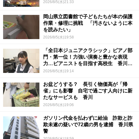
2026/8/5(水)21:33
岡山県立図書館で子どもたちが本の保護
作業・修理に挑戦 「汚さないように本
を読みたい」
2026/8/5(水)19:58
「全日本ジュニアクラシック」ピアノ部
門・第一位！力強い演奏と豊かな表現
力…ピアニストを目指す高校生 香川
【青春のキセキ】
2026/8/5(水)19:14
お盆どうする？ 長引く物価高が「帰
省」にも影響 自宅で過ごす人向けに新
たなサービスも 香川
2026/8/5(水)19:06
ガソリン代金を払わずに給油 詐欺と詐
欺未遂の疑いで72歳の男を逮捕 香川県
警
2026/8/5(水)18:59