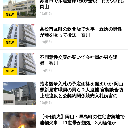
赤磐市で木造倉庫1棟が全焼 けが人なし
岡山
1時間前
NEW
高松市瓦町の飲食店で火事 近所の男性
が煙を吸って搬送 香川
1時間前
NEW
不同意性交等の疑いで会社員の男を逮
捕 香川
1時間前
NEW
指名競争入札の予定価格を漏えいか 岡山
県新見市職員の男ら２人逮捕 官製談合防
止法違反と公契約関係競売入札妨害の疑
い
3時間前
【6日鎮火】岡山・早島町の住宅密集地で
建物火事 11世帯が類焼・3人軽傷か