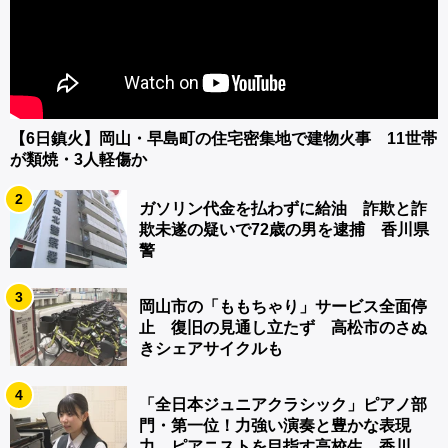
【6日鎮火】岡山・早島町の住宅密集地で建物火事 11世帯
が類焼・3人軽傷か
2
ガソリン代金を払わずに給油 詐欺と詐
欺未遂の疑いで72歳の男を逮捕 香川県
警
3
岡山市の「ももちゃり」サービス全面停
止 復旧の見通し立たず 高松市のさぬ
きシェアサイクルも
4
「全日本ジュニアクラシック」ピアノ部
門・第一位！力強い演奏と豊かな表現
力…ピアニストを目指す高校生 香川