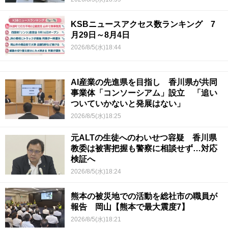
KSBニュースアクセス数ランキング 7
月29日～8月4日
2026/8/5(水)18:44
AI産業の先進県を目指し 香川県が共同
事業体「コンソーシアム」設立 「追い
ついていかないと発展はない」
2026/8/5(水)18:25
元ALTの生徒へのわいせつ容疑 香川県
教委は被害把握も警察に相談せず…対応
検証へ
2026/8/5(水)18:24
熊本の被災地での活動を総社市の職員が
報告 岡山【熊本で最大震度7】
2026/8/5(水)18:21