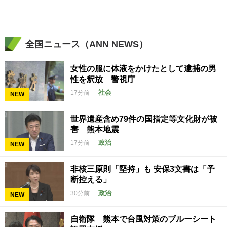
全国ニュース（ANN NEWS）
女性の服に体液をかけたとして逮捕の男
性を釈放 警視庁
社会
17分前
NEW
世界遺産含め79件の国指定等文化財が被
害 熊本地震
政治
17分前
NEW
非核三原則「堅持」も 安保3文書は「予
断控える」
政治
30分前
NEW
自衛隊 熊本で台風対策のブルーシート