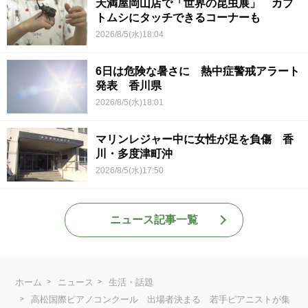
天満屋岡山店で「世界の昆虫展」 カブ
トムシにタッチできるコーナーも
2026/8/5(水)18:04
6日は危険な暑さに 熱中症警戒アラート
発表 香川県
2026/8/5(水)18:01
マリンレジャー中に女性が足を負傷 香
川・多度津町沖
2026/8/5(水)17:50
ニュース記事一覧
ホーム
ニュース
生活・話題
高松国際ピアノコンクール 出場者決まる 若手ピアニストが集