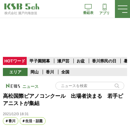
番組表
アプリ
株式会社 瀬戸内海放送
HOTワード
甲子園開幕
瀬戸芸
お盆
香川県民の日
暑
エリア
岡山
香川
全国
ニュース
高松国際ピアノコンクール 出場者決まる 若手ピ
アニストが集結
2021/12/3 18:31
香川
生活・話題