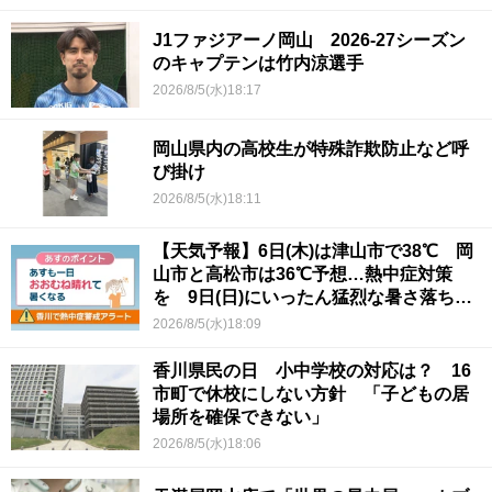
J1ファジアーノ岡山 2026-27シーズン
のキャプテンは竹内涼選手
2026/8/5(水)18:17
岡山県内の高校生が特殊詐欺防止など呼
び掛け
2026/8/5(水)18:11
【天気予報】6日(木)は津山市で38℃ 岡
山市と高松市は36℃予想…熱中症対策
を 9日(日)にいったん猛烈な暑さ落ち着
くか
2026/8/5(水)18:09
香川県民の日 小中学校の対応は？ 16
市町で休校にしない方針 「子どもの居
場所を確保できない」
2026/8/5(水)18:06