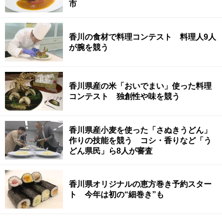
市
香川の食材で料理コンテスト 料理人9人
が腕を競う
香川県産の米「おいでまい」使った料理
コンテスト 独創性や味を競う
香川県産小麦を使った「さぬきうどん」
作りの技能を競う コシ・香りなど「う
どん県民」ら8人が審査
香川県オリジナルの恵方巻き予約スター
ト 今年は初の“細巻き”も