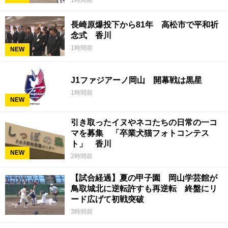
1時間前
長崎原爆投下から81年 高松市で平和祈
念式 香川
1時間前
NEW
J1ファジアーノ岡山 開幕戦は黒星
1時間前
NEW
引き取ったイヌやネコたちの日常の一コ
マを募集 「卒業犬猫フォトコンテス
ト」 香川
NEW
2時間前
【試合経過】夏の甲子園 岡山学芸館が
鳥取城北に逆転許すも再逆転 終盤にリ
ード広げて初戦突破
3時間前