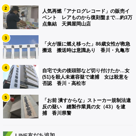
2
人気再燃「アナログレコード」の販売イ
ベント レアものから復刻盤まで…約3万
点集結 天満屋岡山店
3
「火が服に燃え移った」86歳女性が救急
搬送 搬送時は意識あり 香川・丸亀市
4
自宅で夫の後頭部など切り付けたか…女
(51)を殺人未遂容疑で逮捕 女は殺意を
否認 香川・高松市
5
「お前 潰すからな」ストーカー規制法違
反の疑い 縫製作業員の女（43）を逮
捕 香川県警
LINE友だち追加