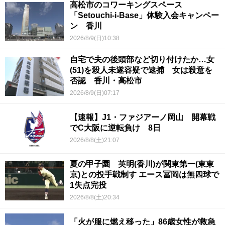
高松市のコワーキングスペース
「Setouchi-i-Base」体験入会キャンペー
ン 香川
2026/8/9(日)10:38
自宅で夫の後頭部など切り付けたか…女
(51)を殺人未遂容疑で逮捕 女は殺意を
否認 香川・高松市
2026/8/9(日)07:17
【速報】J1・ファジアーノ岡山 開幕戦
でC大阪に逆転負け 8日
2026/8/8(土)21:07
夏の甲子園 英明(香川)が関東第一(東東
京)との投手戦制す エース冨岡は無四球で
1失点完投
2026/8/8(土)20:34
「火が服に燃え移った」86歳女性が救急