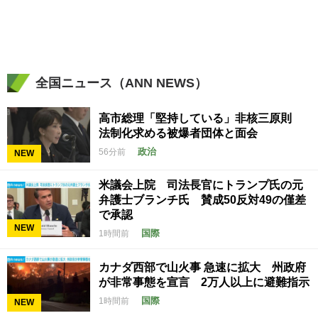
全国ニュース（ANN NEWS）
高市総理「堅持している」非核三原則
法制化求める被爆者団体と面会
政治
56分前
NEW
米議会上院 司法長官にトランプ氏の元
弁護士ブランチ氏 賛成50反対49の僅差
で承認
NEW
国際
1時間前
カナダ西部で山火事 急速に拡大 州政府
が非常事態を宣言 2万人以上に避難指示
国際
1時間前
NEW