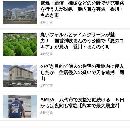
電気・通信・機械などの分野で研究開発
を行う人が対象 源内賞を募集 香川・
さぬき市
4時間前
丸いフォルムとライムグリーンが魅
力！ 国営讃岐まんのう公園で「夏のコ
キア」が見頃 香川・まんのう町
4時間前
のぞき目的で他人の住宅の敷地内に侵入
したか 住居侵入の疑いで男を逮捕 岡
山
5時間前
AMDA 八代市で支援活動続ける ５日
からは夜間も常駐【熊本で最大震度7】
5時間前