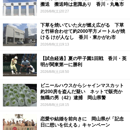
搬送 搬送時は意識あり 香川・丸亀市
2026/8/8(土)20:27
下草を焼いていた火が燃え広がる 下草
と竹林合わせて約2000平方メートルが焼
ける けが人なし 香川・東かがわ市
2026/8/8(土)19:13
【試合経過】夏の甲子園1回戦 香川・英
明が関東第一に勝利
2026/8/8(土)18:50
ビニールハウスからシャインマスカット
約200房を盗んだ疑い ネットで販売か
無職の男（42）逮捕 岡山県警
2026/8/8(土)18:15
恋愛や結婚を前向きに 岡山県が「記念
日に想いを伝える」キャンペーン