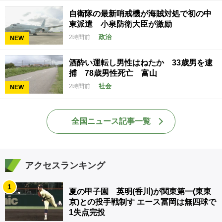
自衛隊の最新哨戒機が海賊対処で初の中
東派遣 小泉防衛大臣が激励
政治
2時間前
NEW
酒酔い運転し男性はねたか 33歳男を逮
捕 78歳男性死亡 富山
社会
2時間前
NEW
全国ニュース記事一覧
アクセスランキング
1
夏の甲子園 英明(香川)が関東第一(東東
京)との投手戦制す エース冨岡は無四球で
1失点完投