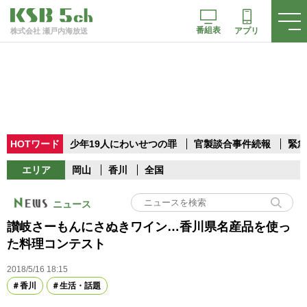
番組表
アプリ
株式会社 瀬戸内海放送
HOTワード
少年19人にわいせつの罪
官製談合事件続報
緊急
エリア
岡山
香川
全国
ニュース
讃岐さーもんにさぬきワイン…香川県名産品を使っ
た料理コンテスト
2018/5/16 18:15
香川
生活・話題