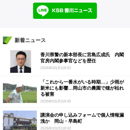
新着ニュース
香川県警の新本部長に宮島広成氏 内閣
官房内閣参事官などを歴任
2026/8/10(月)18:52
「これから一番水がいる時期…」少雨が
新米にも影響…岡山市の農園で穂が枯れ
る被害
2026/8/10(月)18:45
講演会の申し込みフォームで個人情報漏
洩か 岡山・早島町
2026/8/10(月)18:42