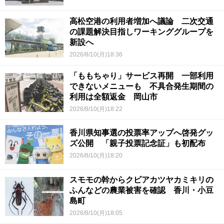
高松空港の利用者増加へ議論 二次交通
の課題解決目指しワーキンググループを
新設へ
2026/8/10(月)18:36
「ももちゃり」サービス再開 一部利用
できないメニューも 不具合発生期間の
利用は全額返金 岡山市
2026/8/10(月)18:22
香川県知事選の投票率アップへ啓発グッ
ズ公開 「親子投票記念証」も初配布
2026/8/10(月)18:20
スモモの幹からクビアカツヤカミキリの
ふんなどの農業被害を確認 香川・小豆
島町
2026/8/10(月)18:05