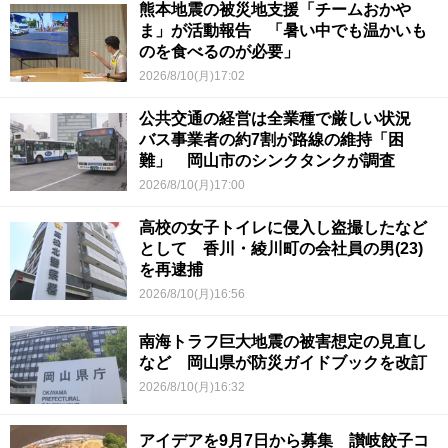
熊本地震の被災地支援「チームおかや
ま」が活動報告 「暑い中でも温かいも
のを食べるのが必要」
2026/8/10(月)17:02
公共交通の経営は全業種で厳しい状況
バス事業者の約7割が路線の維持「困
難」 岡山市のシンクタンクが調査
2026/8/10(月)17:00
高校の女子トイレに侵入し盗撮したなど
として 香川・綾川町の会社員の男(23)
を再逮捕
2026/8/10(月)16:56
南海トラフ巨大地震の被害想定の見直し
など 岡山県が防災ガイドブックを改訂
2026/8/10(月)16:32
アイデアを9月7日から募集 讃岐餃子コ