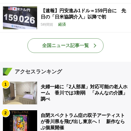
【速報】円安進み1ドル＝159円台に 先
日の「日米協調介入」以降で初
経済
5時間前
全国ニュース記事一覧
アクセスランキング
1
夫婦一緒に「2人部屋」対応可能の老人ホ
ーム 香川では3割弱 「みんなの介護」
調べ
2
自閉スペクトラム症の双子アーティスト
が香川県を飛び出し東京へ！ 新作なら
ぶ個展開催