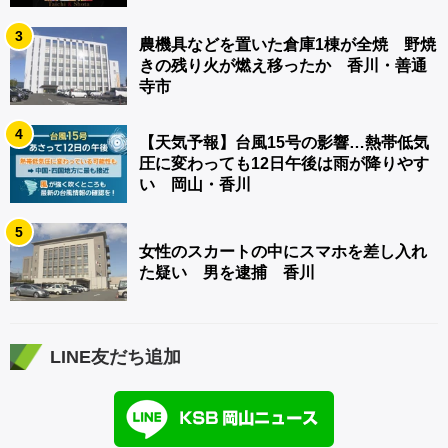
3
農機具などを置いた倉庫1棟が全焼 野焼
きの残り火が燃え移ったか 香川・善通
寺市
4
【天気予報】台風15号の影響…熱帯低気
圧に変わっても12日午後は雨が降りやす
い 岡山・香川
5
女性のスカートの中にスマホを差し入れ
た疑い 男を逮捕 香川
LINE友だち追加