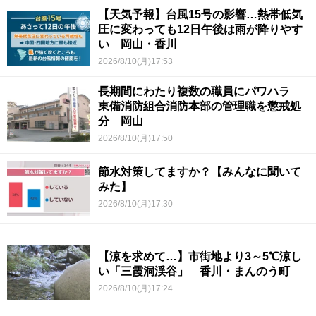
【天気予報】台風15号の影響…熱帯低気
圧に変わっても12日午後は雨が降りやす
い 岡山・香川
2026/8/10(月)17:53
長期間にわたり複数の職員にパワハラ
東備消防組合消防本部の管理職を懲戒処
分 岡山
2026/8/10(月)17:50
節水対策してますか？【みんなに聞いて
みた】
2026/8/10(月)17:30
【涼を求めて…】市街地より3～5℃涼し
い「三霞洞渓谷」 香川・まんのう町
2026/8/10(月)17:24