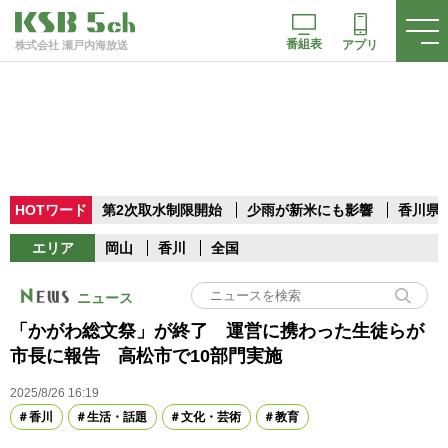
番組表
アプリ
株式会社 瀬戸内海放送
HOTワード
第2次取水制限開始
少雨が新米にも影響
香川県
エリア
岡山
香川
全国
ニュース
「かがわ総文祭」が終了 運営に携わった生徒らが
市長に報告 高松市で10部門実施
2025/8/26 16:19
香川
生活・話題
文化・芸術
教育