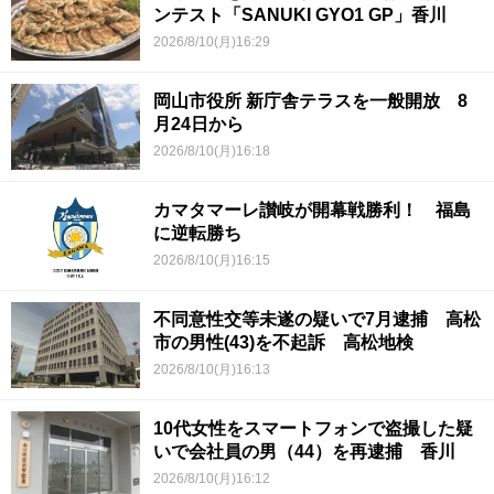
ンテスト「SANUKI GYO1 GP」香川
2026/8/10(月)16:29
岡山市役所 新庁舎テラスを一般開放 8
月24日から
2026/8/10(月)16:18
カマタマーレ讃岐が開幕戦勝利！ 福島
に逆転勝ち
2026/8/10(月)16:15
不同意性交等未遂の疑いで7月逮捕 高松
市の男性(43)を不起訴 高松地検
2026/8/10(月)16:13
10代女性をスマートフォンで盗撮した疑
いで会社員の男（44）を再逮捕 香川
2026/8/10(月)16:12