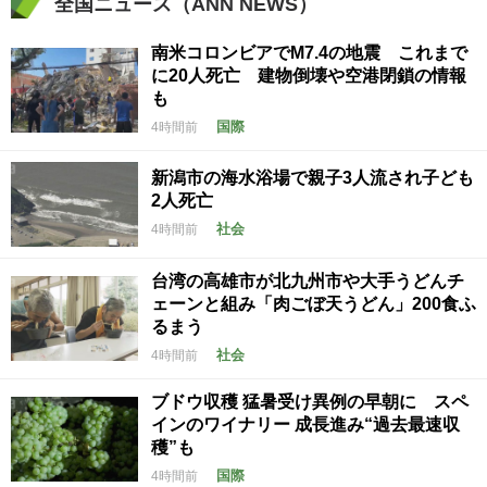
全国ニュース（ANN NEWS）
南米コロンビアでM7.4の地震 これまで
に20人死亡 建物倒壊や空港閉鎖の情報
も
国際
4時間前
新潟市の海水浴場で親子3人流され子ども
2人死亡
社会
4時間前
台湾の高雄市が北九州市や大手うどんチ
ェーンと組み「肉ごぼ天うどん」200食ふ
るまう
社会
4時間前
ブドウ収穫 猛暑受け異例の早朝に スペ
インのワイナリー 成長進み“過去最速収
穫”も
国際
4時間前