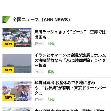
全国ニュース（ANN NEWS）
帰省ラッシュきょう“ピーク” 空港では
出国も…
社会
25分前
NEW
イランとオマーンの協議が進展しホルム
ズ海峡開放なら「米は封鎖解除」ロイタ
ー報道
NEW
国際
39分前
猛暑日続出 お盆休みで各地にぎわ
う “お神輿”が有明・東京ドリームパー
クに
NEW
社会
47分前