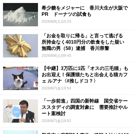
希少糖をメジャーに 香川大生が大阪で
PR ドーナツの試食も
2026/8/8(土)10:24
「お金を取りに帰る」と言って逃げる
所持金なく4010円分の飲食をした疑い
無職の男（58）逮捕 香川県警
2026/8/8(土)09:45
【中継】3万匹に1匹「オスの三毛猫」も
お出迎え！保護猫たちと出会える猫カフ
ェ ルアナ〈#推しドコ？〉
2026/8/7(金)19:54
「一歩前進」四国の新幹線 国交省ケー
ススタディの調査対象に 需要推計やル
ート案検討
2026/8/7(金)19:02