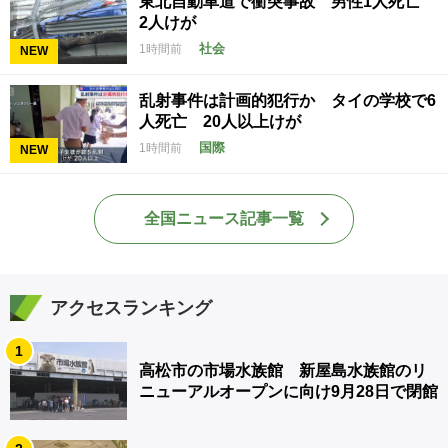
東北自動車道で衝突事故 男性1人死亡
2人けが
社会
1時間前
NEW
乱射事件は計画的犯行か タイの学校で6
人死亡 20人以上けが
国際
1時間前
NEW
全国ニュース記事一覧
アクセスランキング
1
高松市の市場水族館 新屋島水族館のリ
ニューアルオープンに向け9月28日で閉館