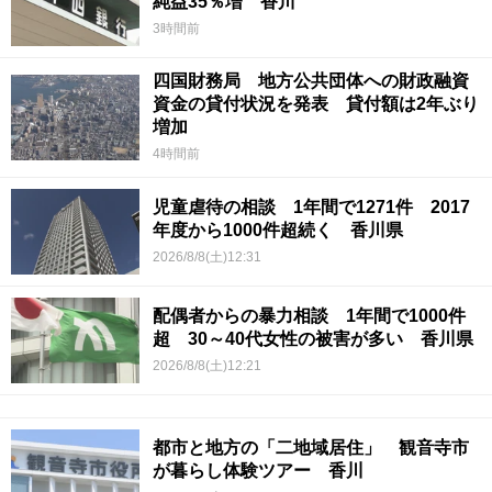
純益35％増 香川
3時間前
四国財務局 地方公共団体への財政融資
資金の貸付状況を発表 貸付額は2年ぶり
増加
4時間前
児童虐待の相談 1年間で1271件 2017
年度から1000件超続く 香川県
2026/8/8(土)12:31
配偶者からの暴力相談 1年間で1000件
超 30～40代女性の被害が多い 香川県
2026/8/8(土)12:21
都市と地方の「二地域居住」 観音寺市
が暮らし体験ツアー 香川