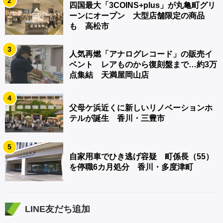
2
四国最大「3COINS+plus」が丸亀町グリ
ーンにオープン 大型店舗限定の商品
も 高松市
3
人気再燃「アナログレコード」の販売イ
ベント レアものから復刻盤まで…約3万
点集結 天満屋岡山店
4
父母ケ浜近くに新しいリノベーションホ
テルが誕生 香川・三豊市
5
自家用車でひき逃げ容疑 町係長（55）
を停職6カ月処分 香川・多度津町
LINE友だち追加