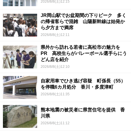
2026/8/8(土)12:15
JR岡山駅でお盆期間の下りピーク 多く
の帰省客らで混雑 山陽新幹線は始発か
ら夕方まで満席
2026/8/8(土)12:11
県外から訪れる若者に高松市の魅力を
PR 高校生らがバレーボール選手らにう
どん店を紹介
2026/8/8(土)12:10
自家用車でひき逃げ容疑 町係長（55）
を停職6カ月処分 香川・多度津町
2026/8/8(土)11:35
熊本地震の被災者に県営住宅を提供 香
川県
2026/8/8(土)11:12