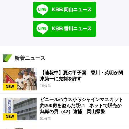
新着ニュース
【速報中】夏の甲子園 香川・英明が関
東第一に先制を許す
16分前
NEW
ビニールハウスからシャインマスカット
約200房を盗んだ疑い ネットで販売か
無職の男（42）逮捕 岡山県警
NEW
51分前