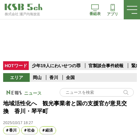
番組表
アプリ
株式会社 瀬戸内海放送
HOTワード
少年19人にわいせつの罪
官製談合事件続報
緊急
エリア
岡山
香川
全国
ニュース
地域活性化へ 観光事業者と国の支援官が意見交
換 香川・琴平町
2025/10/17 18:27
香川
社会
経済