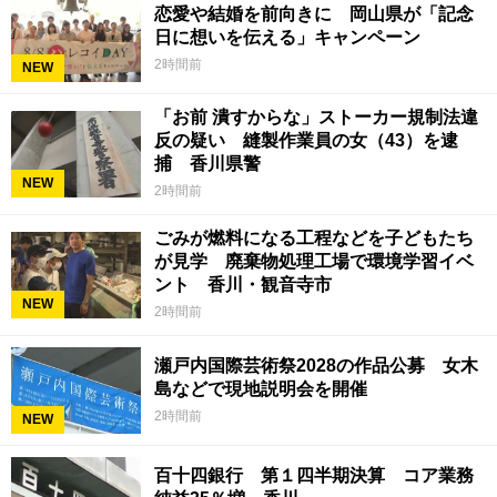
恋愛や結婚を前向きに 岡山県が「記念
日に想いを伝える」キャンペーン
2時間前
NEW
「お前 潰すからな」ストーカー規制法違
反の疑い 縫製作業員の女（43）を逮
捕 香川県警
NEW
2時間前
ごみが燃料になる工程などを子どもたち
が見学 廃棄物処理工場で環境学習イベ
ント 香川・観音寺市
NEW
2時間前
瀬戸内国際芸術祭2028の作品公募 女木
島などで現地説明会を開催
2時間前
NEW
百十四銀行 第１四半期決算 コア業務