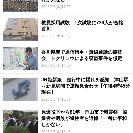
2026/8/6(木)17:05
教員採用試験 1次試験に736人が合格
香川
2026/8/6(木)16:59
香川県警で通信指令・無線通話の競技
会 トクリュウによる窃盗事件を想定
2026/8/6(木)16:58
JR姫新線 走行中に揺れを感知 津山駅
～新見駅間で運転見合わせ【午後4時45分
現在】
2026/8/6(木)16:52
原爆投下から81年 岡山市で慰霊祭 被
爆者や遺族が犠牲者を追悼「一番に平和
しかない」
2026/8/6(木)16:45