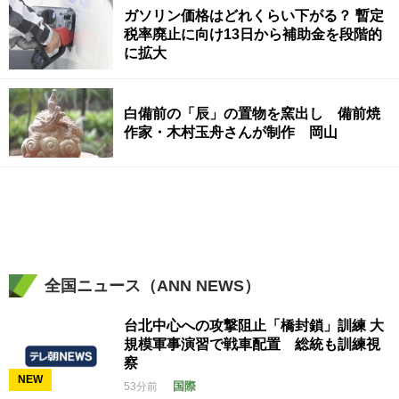
ガソリン価格はどれくらい下がる？ 暫定
税率廃止に向け13日から補助金を段階的
に拡大
白備前の「辰」の置物を窯出し 備前焼
作家・木村玉舟さんが制作 岡山
全国ニュース（ANN NEWS）
台北中心への攻撃阻止「橋封鎖」訓練 大
規模軍事演習で戦車配置 総統も訓練視
察
NEW
国際
53分前