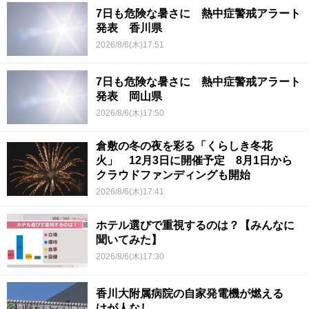
7日も危険な暑さに 熱中症警戒アラート
発表 香川県
2026/8/6(木)17:51
7日も危険な暑さに 熱中症警戒アラート
発表 岡山県
2026/8/6(木)17:50
倉敷の冬の夜を彩る「くらしき冬花
火」 12月3日に開催予定 8月1日から
クラウドファンディングも開始
2026/8/6(木)17:41
ホテル選びで重視するのは？【みんなに
聞いてみた】
2026/8/6(木)17:30
香川大附属病院の自家発電機が燃える
けが人なし