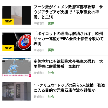
フーシ派がイエメン政府軍部隊攻撃 サ
ウジアラビアが支援で「攻撃激化の準
備」と主張
NEW
国際
1時間前
「ボイコットの理由は解消されず」欧州
サッカー連盟がFIFA会長不信任を改めて
表明
NEW
国際
1時間前
奄美地方にも線状降水帯発生の恐れ 大
雨災害に厳重警戒 気象庁
社会
3時間前
“トクリュウ”トップの男ら5人逮捕 強盗
に入る目的で元宝石店付近を徘徊か
社会
3時間前