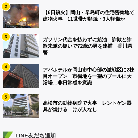
2
【6日鎮火】岡山・早島町の住宅密集地で
建物火事 11世帯が類焼・3人軽傷か
3
ガソリン代金を払わずに給油 詐欺と詐
欺未遂の疑いで72歳の男を逮捕 香川県
警
4
アパホテルが岡山市中心部の激戦区に2棟
目オープン 市街地を一望のプールに大
浴場…非日常感を意識
5
高松市の動物病院で火事 レントゲン器
具が焼ける けが人なし
LINE友だち追加