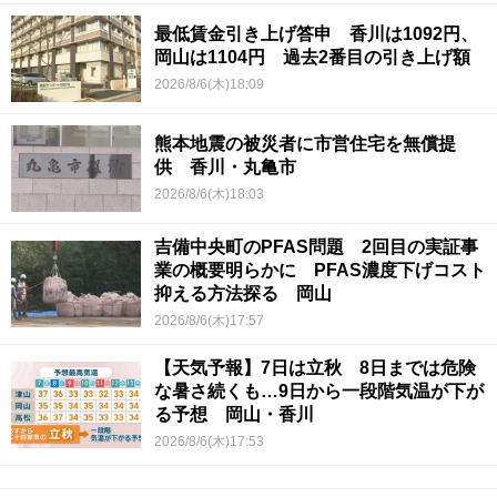
最低賃金引き上げ答申 香川は1092円、
岡山は1104円 過去2番目の引き上げ額
2026/8/6(木)18:09
熊本地震の被災者に市営住宅を無償提
供 香川・丸亀市
2026/8/6(木)18:03
吉備中央町のPFAS問題 2回目の実証事
業の概要明らかに PFAS濃度下げコスト
抑える方法探る 岡山
2026/8/6(木)17:57
【天気予報】7日は立秋 8日までは危険
な暑さ続くも…9日から一段階気温が下が
る予想 岡山・香川
2026/8/6(木)17:53