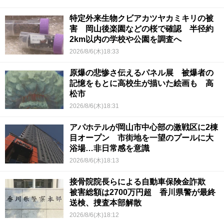
特定外来生物クビアカツヤカミキリの被
害 岡山後楽園などの桜で確認 半径約
2km以内の学校や公園を調査へ
2026/8/6(木)18:33
原爆の悲惨さ伝えるパネル展 被爆者の
記憶をもとに高校生が描いた絵画も 高
松市
2026/8/6(木)18:31
アパホテルが岡山市中心部の激戦区に2棟
目オープン 市街地を一望のプールに大
浴場…非日常感を意識
2026/8/6(木)18:13
接骨院院長らによる自動車保険金詐欺
被害総額は2700万円超 香川県警が最終
送検、捜査本部解散
2026/8/6(木)18:12