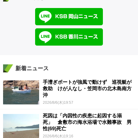
新着ニュース
手漕ぎボートが強風で動けず 巡視艇が
救助 けが人なし・笠岡市の北木島南方
沖
2026/8/6(木)19:57
死因は「内因性の疾患に起因する溺
死」 倉敷市の海水浴場で水難事故 男
性(69)死亡
2026/8/6(木)19:16