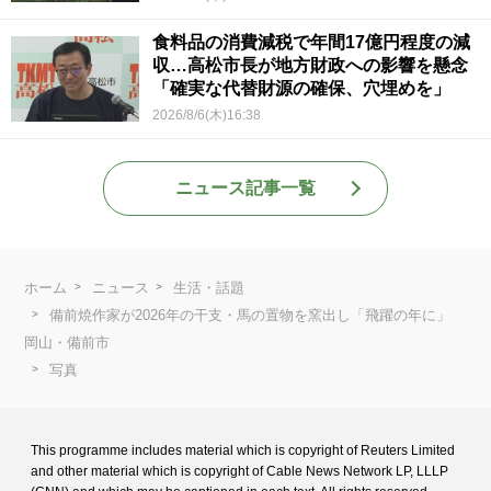
食料品の消費減税で年間17億円程度の減
収…高松市長が地方財政への影響を懸念
「確実な代替財源の確保、穴埋めを」
2026/8/6(木)16:38
ニュース記事一覧
ホーム
ニュース
生活・話題
備前焼作家が2026年の干支・馬の置物を窯出し「飛躍の年に」
岡山・備前市
写真
This programme includes material which is copyright of Reuters Limited
and
other material which is copyright of Cable News Network LP, LLLP