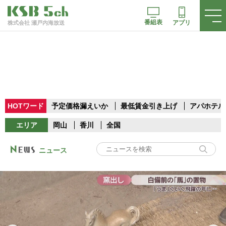
番組表
アプリ
株式会社 瀬戸内海放送
HOTワード
予定価格漏えいか
最低賃金引き上げ
アパホテル
エリア
岡山
香川
全国
ニュース