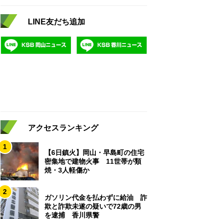
LINE友だち追加
アクセスランキング
1
【6日鎮火】岡山・早島町の住宅
密集地で建物火事 11世帯が類
焼・3人軽傷か
2
ガソリン代金を払わずに給油 詐
欺と詐欺未遂の疑いで72歳の男
を逮捕 香川県警