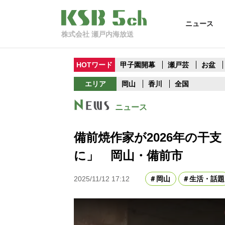
ニュース
株式会社 瀬戸内海放送
HOTワード
甲子園開幕
瀬戸芸
お盆
エリア
岡山
香川
全国
ニュース
備前焼作家が2026年の干
に」 岡山・備前市
2025/11/12 17:12
岡山
生活・話題