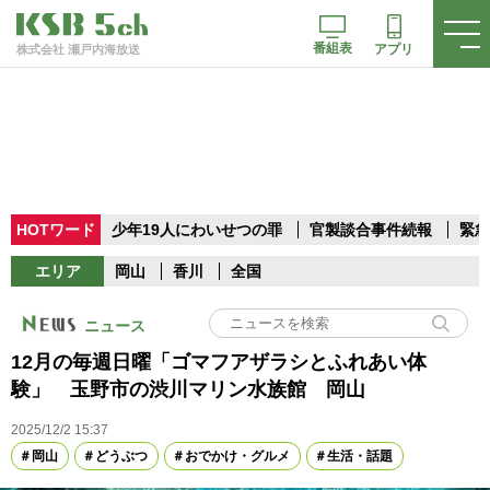
番組表
アプリ
株式会社 瀬戸内海放送
HOTワード
少年19人にわいせつの罪
官製談合事件続報
緊急
エリア
岡山
香川
全国
ニュース
12月の毎週日曜「ゴマフアザラシとふれあい体
験」 玉野市の渋川マリン水族館 岡山
2025/12/2 15:37
岡山
どうぶつ
おでかけ・グルメ
生活・話題