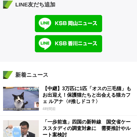
LINE友だち追加
新着ニュース
【中継】3万匹に1匹「オスの三毛猫」も
お出迎え！保護猫たちと出会える猫カフ
ェ ルアナ〈#推しドコ？〉
4時間前
「一歩前進」四国の新幹線 国交省ケー
ススタディの調査対象に 需要推計やル
ート案検討