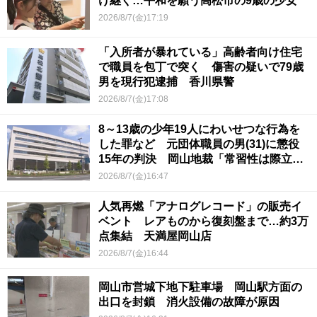
け継ぐ…平和を願う高松市の9歳の少女
2026/8/7(金)17:19
「入所者が暴れている」高齢者向け住宅
で職員を包丁で突く 傷害の疑いで79歳
男を現行犯逮捕 香川県警
2026/8/7(金)17:08
8～13歳の少年19人にわいせつな行為を
した罪など 元団体職員の男(31)に懲役
15年の判決 岡山地裁「常習性は際立っ
ていて被害結果も非常に重い」
2026/8/7(金)16:47
人気再燃「アナログレコード」の販売イ
ベント レアものから復刻盤まで…約3万
点集結 天満屋岡山店
2026/8/7(金)16:44
岡山市営城下地下駐車場 岡山駅方面の
出口を封鎖 消火設備の故障が原因