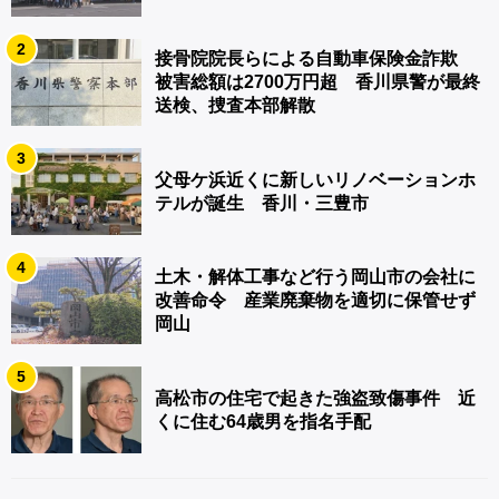
2
接骨院院長らによる自動車保険金詐欺
被害総額は2700万円超 香川県警が最終
送検、捜査本部解散
3
父母ケ浜近くに新しいリノベーションホ
テルが誕生 香川・三豊市
4
土木・解体工事など行う岡山市の会社に
改善命令 産業廃棄物を適切に保管せず
岡山
5
高松市の住宅で起きた強盗致傷事件 近
くに住む64歳男を指名手配