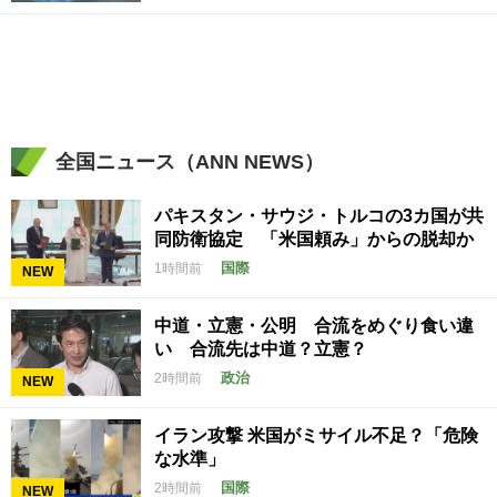
水族園」 岡山
全国ニュース（ANN NEWS）
パキスタン・サウジ・トルコの3カ国が共
同防衛協定 「米国頼み」からの脱却か
国際
1時間前
NEW
中道・立憲・公明 合流をめぐり食い違
い 合流先は中道？立憲？
政治
2時間前
NEW
イラン攻撃 米国がミサイル不足？「危険
な水準」
国際
2時間前
NEW