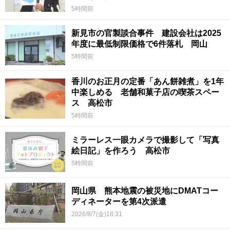
5時間前
新見市の官製談合事件 建設会社は2025
年度に最低制限価格で6件落札 岡山
5時間前
香川のお正月の定番「あん餅雑煮」を1年
中楽しめる 老舗和菓子店の喫茶スペー
ス 高松市
5時間前
ミラーレス一眼カメラで撮影して「写真
絵日記」を作ろう 高松市
5時間前
岡山県 熊本地震の被災地にDMATコー
ディネーターを第4次派遣
2026/8/7(金)18:31