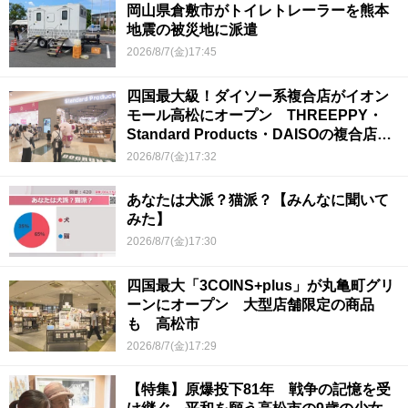
岡山県倉敷市がトイレトレーラーを熊本
地震の被災地に派遣
2026/8/7(金)17:45
四国最大級！ダイソー系複合店がイオン
モール高松にオープン THREEPPY・
Standard Products・DAISOの複合店は
香川県初
2026/8/7(金)17:32
あなたは犬派？猫派？【みんなに聞いて
みた】
2026/8/7(金)17:30
四国最大「3COINS+plus」が丸亀町グリ
ーンにオープン 大型店舗限定の商品
も 高松市
2026/8/7(金)17:29
【特集】原爆投下81年 戦争の記憶を受