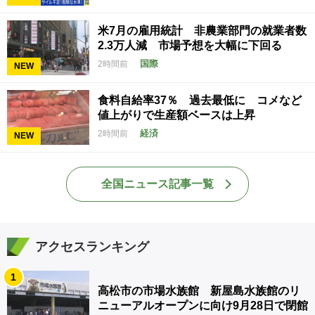
米7月の雇用統計 非農業部門の就業者数
2.3万人減 市場予想を大幅に下回る
国際
2時間前
NEW
食料自給率37％ 過去最低に コメなど
値上がりで生産額ベースは上昇
経済
2時間前
NEW
全国ニュース記事一覧
アクセスランキング
1
高松市の市場水族館 新屋島水族館のリ
ニューアルオープンに向け9月28日で閉館