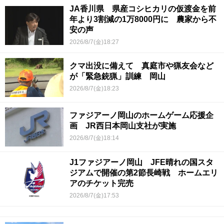
JA香川県 県産コシヒカリの仮渡金を前
年より3割減の1万8000円に 農家から不
安の声
2026/8/7(金)18:27
クマ出没に備えて 真庭市や猟友会など
が「緊急銃猟」訓練 岡山
2026/8/7(金)18:23
ファジアーノ岡山のホームゲーム応援企
画 JR西日本岡山支社が実施
2026/8/7(金)18:14
J1ファジアーノ岡山 JFE晴れの国スタ
ジアムで開催の第2節長崎戦 ホームエリ
アのチケット完売
2026/8/7(金)17:53