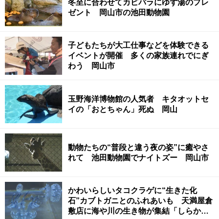
冬至に合わせてカピバラにゆず湯のプレ
ゼント 岡山市の池田動物園
子どもたちが大工仕事などを体験できる
イベントが開催 多くの家族連れでにぎ
わう 岡山市
玉野海洋博物館の人気者 キタオットセ
イの「おとちゃん」死ぬ 岡山
動物たちの“普段と違う夜の姿”に癒やさ
れて 池田動物園でナイトズー 岡山市
かわいらしいタコクラゲに“生きた化
石”カブトガニとのふれあいも 天満屋倉
敷店に海や川の生き物が集結「しらかべ