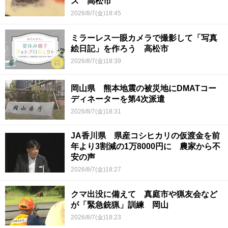
ス 高松市
2026/8/7(金)18:45
ミラーレス一眼カメラで撮影して「写真
絵日記」を作ろう 高松市
2026/8/7(金)18:39
岡山県 熊本地震の被災地にDMATコー
ディネーターを第4次派遣
2026/8/7(金)18:31
JA香川県 県産コシヒカリの仮渡金を前
年より3割減の1万8000円に 農家から不
安の声
2026/8/7(金)18:27
クマ出没に備えて 真庭市や猟友会など
が「緊急銃猟」訓練 岡山
2026/8/7(金)18:23