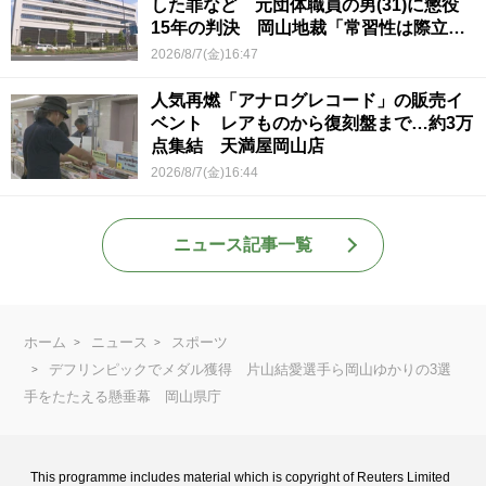
した罪など 元団体職員の男(31)に懲役
15年の判決 岡山地裁「常習性は際立っ
ていて被害結果も非常に重い」
2026/8/7(金)16:47
人気再燃「アナログレコード」の販売イ
ベント レアものから復刻盤まで…約3万
点集結 天満屋岡山店
2026/8/7(金)16:44
ニュース記事一覧
ホーム
ニュース
スポーツ
デフリンピックでメダル獲得 片山結愛選手ら岡山ゆかりの3選
手をたたえる懸垂幕 岡山県庁
This programme includes material which is copyright of Reuters Limited