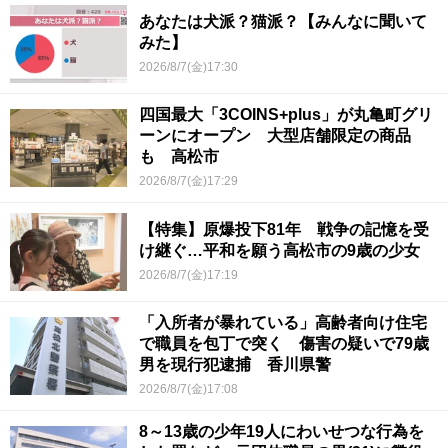
あなたは犬派？猫派？【みんなに聞いて
みた】
2026/8/7(金)17:30
四国最大「3COINS+plus」が丸亀町グリ
ーンにオープン 大型店舗限定の商品
も 高松市
2026/8/7(金)17:29
【特集】原爆投下81年 戦争の記憶を受
け継ぐ…平和を願う高松市の9歳の少女
2026/8/7(金)17:19
「入所者が暴れている」高齢者向け住宅
で職員を包丁で突く 傷害の疑いで79歳
男を現行犯逮捕 香川県警
2026/8/7(金)17:08
8～13歳の少年19人にわいせつな行為を