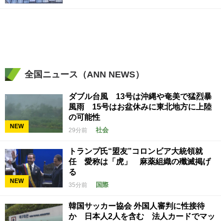
全国ニュース（ANN NEWS）
ダブル台風 13号は沖縄や奄美で猛烈暴
風雨 15号はお盆休みに東北地方に上陸
の可能性
NEW
社会
29分前
トランプ氏“盟友”コロンビア大統領就
任 愛称は「虎」 麻薬組織の殲滅掲げ
る
NEW
国際
35分前
韓国サッカー協会 外国人審判に性接待
か 日本人2人を含む 法人カードでマッ