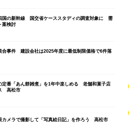
四国の新幹線 国交省ケーススタディの調査対象に 需
ト案検討
合事件 建設会社は2025年度に最低制限価格で6件落
の定番「あん餅雑煮」を1年中楽しめる 老舗和菓子店
ス 高松市
眼カメラで撮影して「写真絵日記」を作ろう 高松市