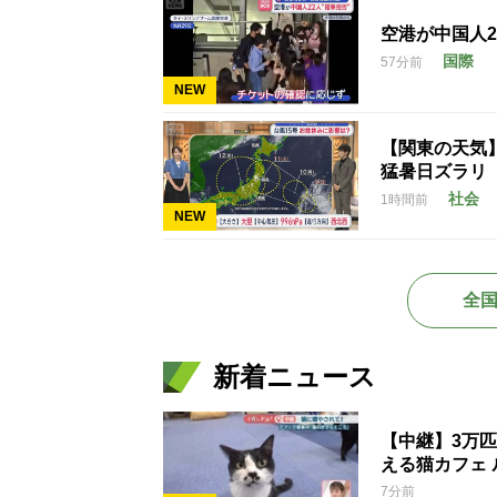
空港が中国人
国際
57分前
NEW
【関東の天気
猛暑日ズラリ
社会
1時間前
NEW
全
新着ニュース
【中継】3万
える猫カフェ 
7分前