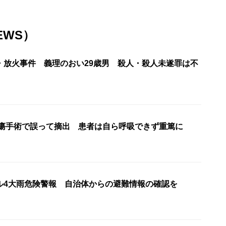
EWS）
・放火事件 義理のおい29歳男 殺人・殺人未遂罪は不
腫瘍手術で誤って摘出 患者は自ら呼吸できず重篤に
ル4大雨危険警報 自治体からの避難情報の確認を