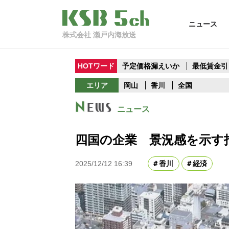
ニュース
株式会社 瀬戸内海放送
HOTワード
予定価格漏えいか
最低賃金引
エリア
岡山
香川
全国
ニュース
四国の企業 景況感を示す
2025/12/12 16:39
香川
経済