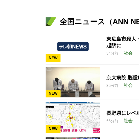
全国ニュース（ANN N
東広島市殺人
起訴に
社会
34分前
NEW
京大病院 脳
社会
35分前
NEW
長野県にレベ
社会
56分前
NEW