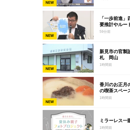
NEW
「一歩前進」
要推計やルー
59分前
NEW
新見市の官製談
札 岡山
1時間前
NEW
香川のお正月
の喫茶スペー
1時間前
NEW
ミラーレス一
1時間前