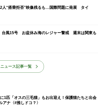
22人“搭乗拒否”映像残るも…国際問題に発展 タイ
】台風15号 お盆休み海のレジャー警戒 週末は関東も
国ニュース記事一覧
匹に1匹「オスの三毛猫」もお出迎え！保護猫たちと出会
ルアナ〈#推しドコ？〉