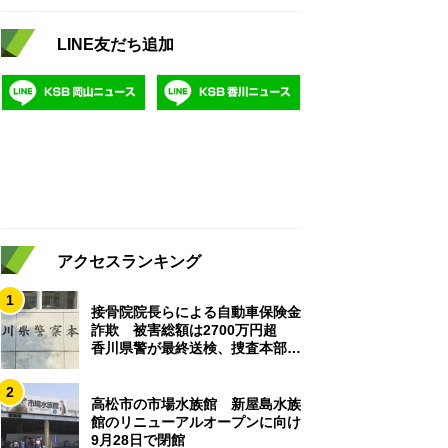
LINE友だち追加
アクセスランキング
1
接骨院院長らによる自動車保険金
詐欺 被害総額は2700万円超
香川県警が最終送検、捜査本部解
散
2
高松市の市場水族館 新屋島水族
館のリニューアルオープンに向け
9月28日で閉館