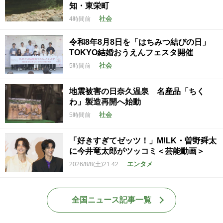
知・東栄町
社会
4時間前
令和8年8月8日を「はちみつ結びの日」
TOKYO結婚おうえんフェスタ開催
社会
5時間前
地震被害の日奈久温泉 名産品「ちく
わ」製造再開へ始動
社会
5時間前
「好きすぎてゼッツ！」M!LK・曽野舜太
に今井竜太郎がツッコミ＜芸能動画＞
エンタメ
2026/8/8(土)21:42
全国ニュース記事一覧