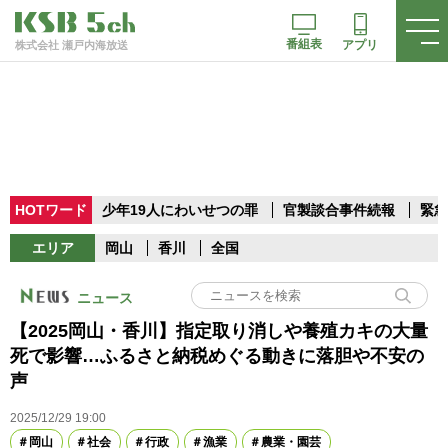
番組表
アプリ
株式会社 瀬戸内海放送
HOTワード
少年19人にわいせつの罪
官製談合事件続報
緊急
エリア
岡山
香川
全国
ニュース
【2025岡山・香川】指定取り消しや養殖カキの大量
死で影響…ふるさと納税めぐる動きに落胆や不安の
声
2025/12/29 19:00
岡山
社会
行政
漁業
農業・園芸