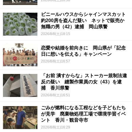
2026/8/8(土)18:50
ビニールハウスからシャインマスカット
約200房を盗んだ疑い ネットで販売か
無職の男（42）逮捕 岡山県警
2026/8/8(土)18:15
恋愛や結婚を前向きに 岡山県が「記念
日に想いを伝える」キャンペーン
2026/8/8(土)16:57
「お前 潰すからな」ストーカー規制法違
反の疑い 縫製作業員の女（43）を逮
捕 香川県警
2026/8/8(土)16:51
ごみが燃料になる工程などを子どもたち
が見学 廃棄物処理工場で環境学習イベ
ント 香川・観音寺市
2026/8/8(土)16:29