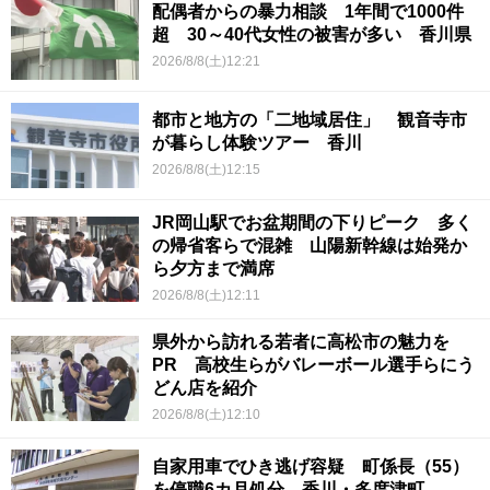
配偶者からの暴力相談 1年間で1000件
超 30～40代女性の被害が多い 香川県
2026/8/8(土)12:21
都市と地方の「二地域居住」 観音寺市
が暮らし体験ツアー 香川
2026/8/8(土)12:15
JR岡山駅でお盆期間の下りピーク 多く
の帰省客らで混雑 山陽新幹線は始発か
ら夕方まで満席
2026/8/8(土)12:11
県外から訪れる若者に高松市の魅力を
PR 高校生らがバレーボール選手らにう
どん店を紹介
2026/8/8(土)12:10
自家用車でひき逃げ容疑 町係長（55）
を停職6カ月処分 香川・多度津町