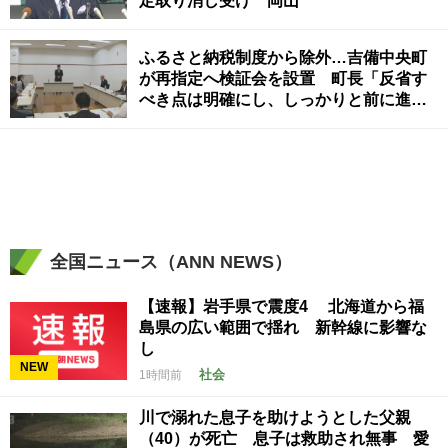
定取り消し受け 岡山
ふるさと納税制度から除外…吉備中央町
が再指定へ検証会を設置 町長「反省す
べき点は明確にし、しっかりと前に進
む」 岡山
全国ニュース（ANN NEWS）
【速報】岩手県で震度4 北海道から福
島県の広い範囲で揺れ 新幹線に影響な
し
NEW
社会
1時間前
川で溺れた息子を助けようとした父親
（40）が死亡 息子は救助され無事 愛