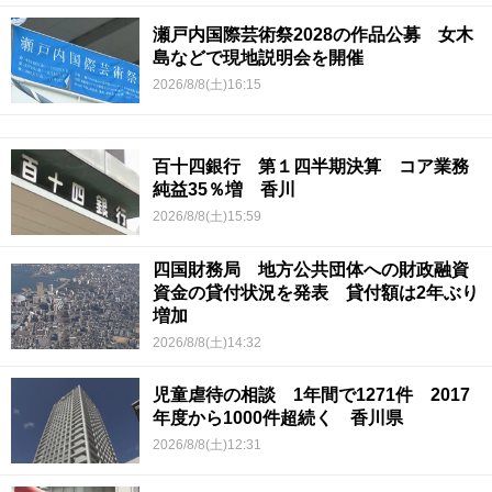
瀬戸内国際芸術祭2028の作品公募 女木
島などで現地説明会を開催
2026/8/8(土)16:15
百十四銀行 第１四半期決算 コア業務
純益35％増 香川
2026/8/8(土)15:59
四国財務局 地方公共団体への財政融資
資金の貸付状況を発表 貸付額は2年ぶり
増加
2026/8/8(土)14:32
児童虐待の相談 1年間で1271件 2017
年度から1000件超続く 香川県
2026/8/8(土)12:31