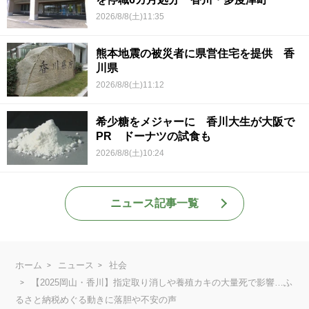
2026/8/8(土)11:35
熊本地震の被災者に県営住宅を提供 香
川県
2026/8/8(土)11:12
希少糖をメジャーに 香川大生が大阪で
PR ドーナツの試食も
2026/8/8(土)10:24
ニュース記事一覧
ホーム
ニュース
社会
【2025岡山・香川】指定取り消しや養殖カキの大量死で影響…ふ
るさと納税めぐる動きに落胆や不安の声