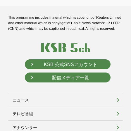
This programme includes material which is copyright of Reuters Limited
and
other material which is copyright of Cable News Network LP, LLLP
(CNN) and
which may be captioned in each text. All rights reserved.
KSB 公式SNSアカウント
配信メディア一覧
ニュース
テレビ番組
アナウンサー