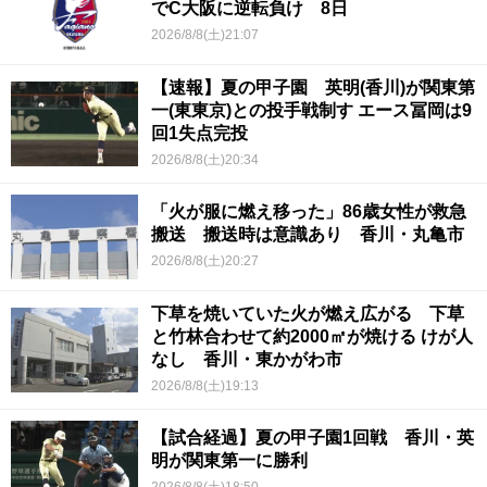
でC大阪に逆転負け 8日
2026/8/8(土)21:07
【速報】夏の甲子園 英明(香川)が関東第
一(東東京)との投手戦制す エース冨岡は9
回1失点完投
2026/8/8(土)20:34
「火が服に燃え移った」86歳女性が救急
搬送 搬送時は意識あり 香川・丸亀市
2026/8/8(土)20:27
下草を焼いていた火が燃え広がる 下草
と竹林合わせて約2000㎡が焼ける けが人
なし 香川・東かがわ市
2026/8/8(土)19:13
【試合経過】夏の甲子園1回戦 香川・英
明が関東第一に勝利