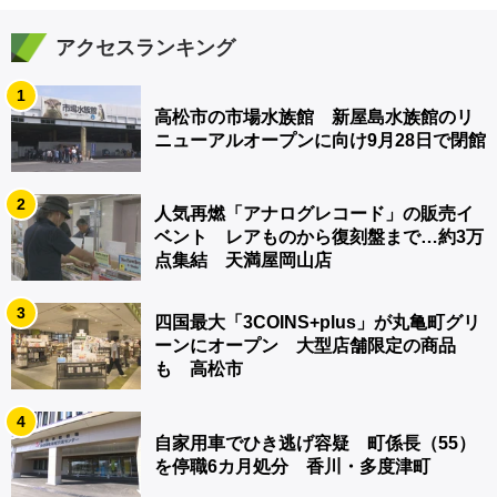
アクセスランキング
1
高松市の市場水族館 新屋島水族館のリ
ニューアルオープンに向け9月28日で閉館
2
人気再燃「アナログレコード」の販売イ
ベント レアものから復刻盤まで…約3万
点集結 天満屋岡山店
3
四国最大「3COINS+plus」が丸亀町グリ
ーンにオープン 大型店舗限定の商品
も 高松市
4
自家用車でひき逃げ容疑 町係長（55）
を停職6カ月処分 香川・多度津町