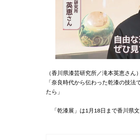
（香川県漆芸研究所／滝本英恵さん
「奈良時代から伝わった乾漆の技法
たら」
「乾漆展」は1月18日まで香川県文