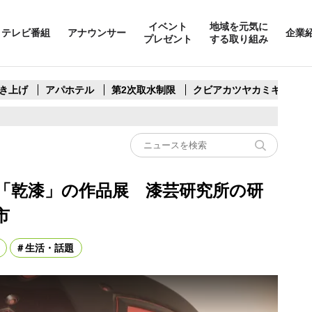
イベント
地域を元気に
テレビ番組
アナウンサー
企業
プレゼント
する取り組み
き上げ
アパホテル
第2次取水制限
クビアカツヤカミキリ
「乾漆」の作品展 漆芸研究所の研
市
生活・話題