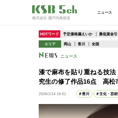
ニュース
株式会社 瀬戸内海放送
HOTワード
予定価格漏えいか
最低賃金引
エリア
岡山
香川
全国
ニュース
漆で麻布を貼り重ねる技法
究生の修了作品16点 高松
2026/1/14 16:01
香川
文化・芸術