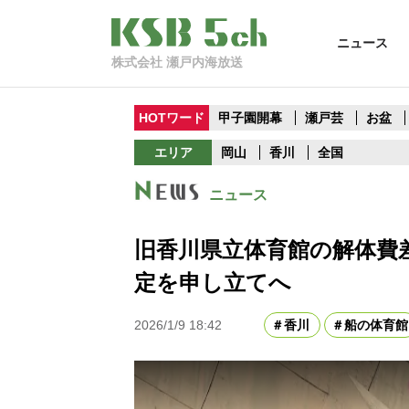
ニュース
株式会社 瀬戸内海放送
HOTワード
甲子園開幕
瀬戸芸
お盆
エリア
岡山
香川
全国
ニュース
旧香川県立体育館の解体費
定を申し立てへ
2026/1/9 18:42
香川
船の体育館