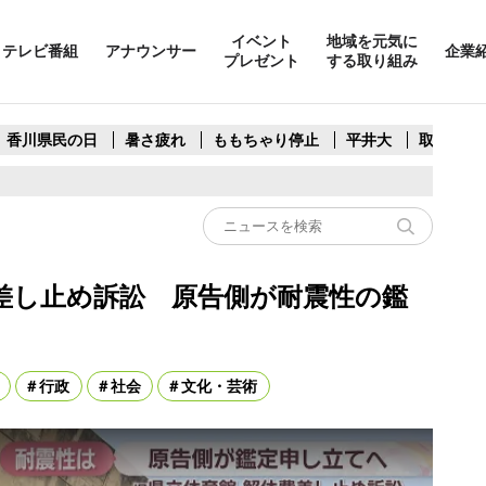
イベント
地域を元気に
テレビ番組
アナウンサー
企業
プレゼント
する取り組み
香川県民の日
暑さ疲れ
ももちゃり停止
平井大
取水制限
差し止め訴訟 原告側が耐震性の鑑
行政
社会
文化・芸術