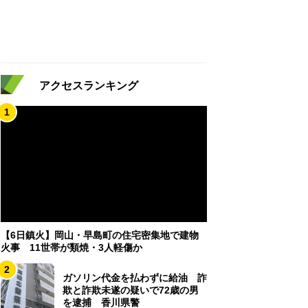
アクセスランキング
1
【6日鎮火】岡山・早島町の住宅密集地で建物
火事 11世帯が類焼・3人軽傷か
2
ガソリン代金を払わずに給油 詐
欺と詐欺未遂の疑いで72歳の男
を逮捕 香川県警