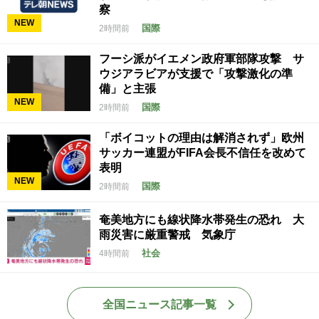
察
NEW
国際
2時間前
フーシ派がイエメン政府軍部隊攻撃 サ
ウジアラビアが支援で「攻撃激化の準
備」と主張
NEW
国際
2時間前
「ボイコットの理由は解消されず」欧州
サッカー連盟がFIFA会長不信任を改めて
表明
NEW
国際
2時間前
奄美地方にも線状降水帯発生の恐れ 大
雨災害に厳重警戒 気象庁
社会
4時間前
全国ニュース記事一覧