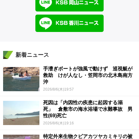
新着ニュース
手漕ぎボートが強風で動けず 巡視艇が
救助 けが人なし・笠岡市の北木島南方
沖
2026/8/6(木)19:57
死因は「内因性の疾患に起因する溺
死」 倉敷市の海水浴場で水難事故 男
性(69)死亡
2026/8/6(木)19:16
特定外来生物クビアカツヤカミキリの被