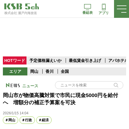
番組表
アプリ
株式会社 瀬戸内海放送
HOTワード
予定価格漏えいか
最低賃金引き上げ
アパホテル
エリア
岡山
香川
全国
ニュース
岡山市が物価高騰対策で市民に現金5000円を給付
へ 増額分の補正予算案を可決
2026/1/15 14:04
岡山
行政
経済