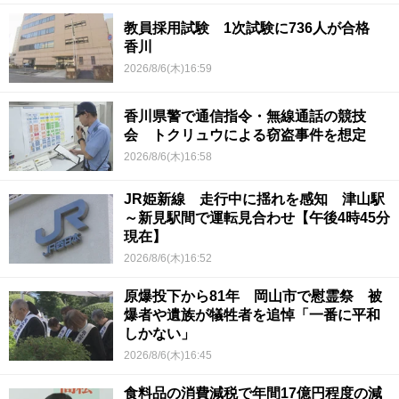
教員採用試験 1次試験に736人が合格
香川
2026/8/6(木)16:59
香川県警で通信指令・無線通話の競技
会 トクリュウによる窃盗事件を想定
2026/8/6(木)16:58
JR姫新線 走行中に揺れを感知 津山駅
～新見駅間で運転見合わせ【午後4時45分
現在】
2026/8/6(木)16:52
原爆投下から81年 岡山市で慰霊祭 被
爆者や遺族が犠牲者を追悼「一番に平和
しかない」
2026/8/6(木)16:45
食料品の消費減税で年間17億円程度の減