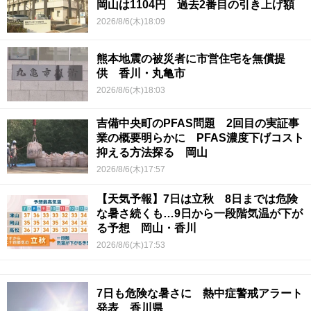
岡山は1104円 過去2番目の引き上げ額
2026/8/6(木)18:09
熊本地震の被災者に市営住宅を無償提
供 香川・丸亀市
2026/8/6(木)18:03
吉備中央町のPFAS問題 2回目の実証事
業の概要明らかに PFAS濃度下げコスト
抑える方法探る 岡山
2026/8/6(木)17:57
【天気予報】7日は立秋 8日までは危険
な暑さ続くも…9日から一段階気温が下が
る予想 岡山・香川
2026/8/6(木)17:53
7日も危険な暑さに 熱中症警戒アラート
発表 香川県