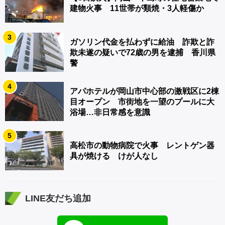
建物火事 11世帯が類焼・3人軽傷か
3
ガソリン代金を払わずに給油 詐欺と詐
欺未遂の疑いで72歳の男を逮捕 香川県
警
4
アパホテルが岡山市中心部の激戦区に2棟
目オープン 市街地を一望のプールに大
浴場…非日常感を意識
5
高松市の動物病院で火事 レントゲン器
具が焼ける けが人なし
LINE友だち追加