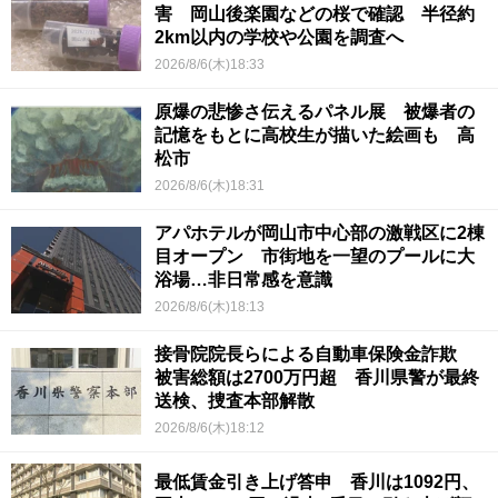
害 岡山後楽園などの桜で確認 半径約
2km以内の学校や公園を調査へ
2026/8/6(木)18:33
原爆の悲惨さ伝えるパネル展 被爆者の
記憶をもとに高校生が描いた絵画も 高
松市
2026/8/6(木)18:31
アパホテルが岡山市中心部の激戦区に2棟
目オープン 市街地を一望のプールに大
浴場…非日常感を意識
2026/8/6(木)18:13
接骨院院長らによる自動車保険金詐欺
被害総額は2700万円超 香川県警が最終
送検、捜査本部解散
2026/8/6(木)18:12
最低賃金引き上げ答申 香川は1092円、