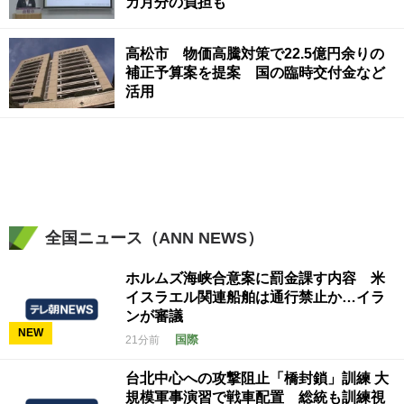
カ月分の負担も
高松市 物価高騰対策で22.5億円余りの
補正予算案を提案 国の臨時交付金など
活用
全国ニュース（ANN NEWS）
ホルムズ海峡合意案に罰金課す内容 米
イスラエル関連船舶は通行禁止か…イラ
ンが審議
NEW
国際
21分前
台北中心への攻撃阻止「橋封鎖」訓練 大
規模軍事演習で戦車配置 総統も訓練視