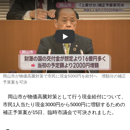
Play
岡山市が物価高騰対策で市民に現金5000円を給付へ 増額分の補正
予算案を可決
岡山市が物価高騰対策として行う現金給付について、
市民1人当たり現金3000円から5000円に増額するための
補正予算案が15日、臨時市議会で可決されました。