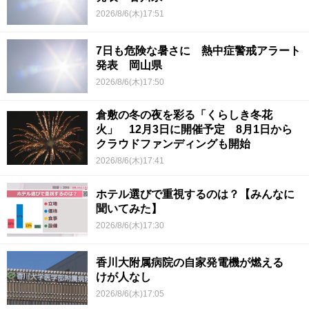
2026/8/6(木)17:51
7日も危険な暑さに 熱中症警戒アラート
発表 岡山県
2026/8/6(木)17:50
倉敷の冬の夜を彩る「くらしき冬花
火」 12月3日に開催予定 8月1日から
クラウドファンディングも開始
2026/8/6(木)17:41
ホテル選びで重視するのは？【みんなに
聞いてみた】
2026/8/6(木)17:30
香川大附属病院の自家発電機が燃える
けが人なし
2026/8/6(木)17:05