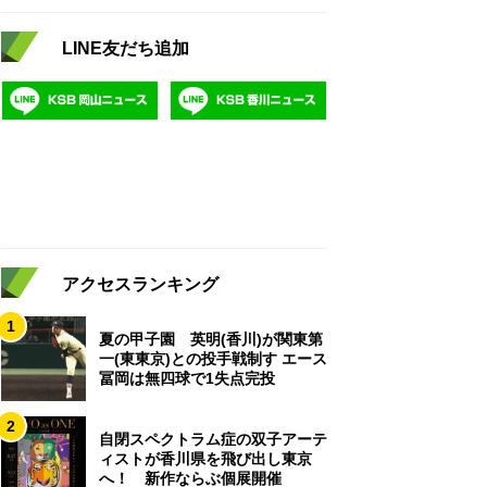
LINE友だち追加
アクセスランキング
1
夏の甲子園 英明(香川)が関東第
一(東東京)との投手戦制す エース
冨岡は無四球で1失点完投
2
自閉スペクトラム症の双子アーテ
ィストが香川県を飛び出し東京
へ！ 新作ならぶ個展開催