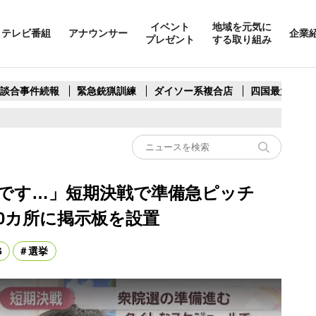
イベント
地域を元気に
テレビ番組
アナウンサー
企業
プレゼント
する取り組み
製談合事件続報
緊急銃猟訓練
ダイソー系複合店
四国最大スリ
バタです…」短期決戦で準備急ピッチ
0カ所に掲示板を設置
6
選挙