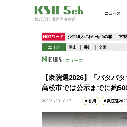
ニュース
株式会社 瀬戸内海放送
HOTワード
少年19人にわいせつの罪
官
エリア
岡山
香川
全国
ニュース
【衆院選2026】「バタ
高松市では公示までに約50
2026/1/20 18:17
香川
衆院選202