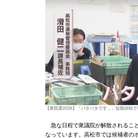
【衆院選2026】「バタバタです…」短期決戦
急な日程で衆議院が解散されること
なっています。高松市では候補者の