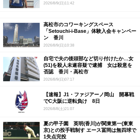
2026/8/9(日)11:42
高松市のコワーキングスペース
「Setouchi-i-Base」体験入会キャンペー
ン 香川
2026/8/9(日)10:38
自宅で夫の後頭部など切り付けたか…女
(51)を殺人未遂容疑で逮捕 女は殺意を
否認 香川・高松市
2026/8/9(日)07:17
【速報】J1・ファジアーノ岡山 開幕戦
でC大阪に逆転負け 8日
2026/8/8(土)21:07
夏の甲子園 英明(香川)が関東第一(東東
京)との投手戦制す エース冨岡は無四球で
1失点完投