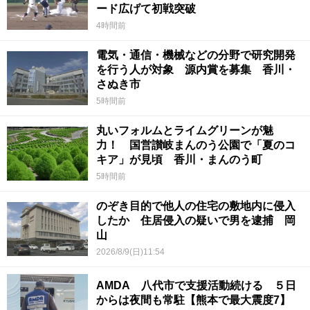
ード広げて初戦突破
4時間前
電気・通信・機械などの分野で研究開発
を行う人が対象 源内賞を募集 香川・
さぬき市
5時間前
丸いフォルムとライムグリーンが魅
力！ 国営讃岐まんのう公園で「夏のコ
キア」が見頃 香川・まんのう町
5時間前
のぞき目的で他人の住宅の敷地内に侵入
したか 住居侵入の疑いで男を逮捕 岡
山
2026/8/9(日)11:54
AMDA 八代市で支援活動続ける ５日
からは夜間も常駐【熊本で最大震度7】