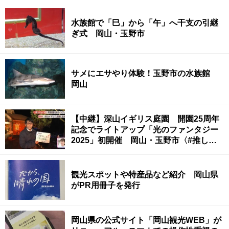
水族館で「巳」から「午」へ干支の引継
ぎ式 岡山・玉野市
サメにエサやり体験！玉野市の水族館
岡山
【中継】深山イギリス庭園 開園25周年
記念でライトアップ「光のファンタジー
2025」初開催 岡山・玉野市〈#推しド
コ？〉
観光スポットや特産品など紹介 岡山県
がPR用冊子を発行
岡山県の公式サイト「岡山観光WEB」が