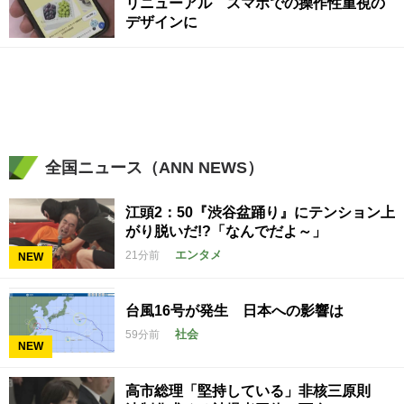
リニューアル スマホでの操作性重視の
デザインに
全国ニュース（ANN NEWS）
江頭2：50『渋谷盆踊り』にテンション上
がり脱いだ!?「なんでだよ～」
エンタメ
21分前
NEW
台風16号が発生 日本への影響は
社会
59分前
NEW
高市総理「堅持している」非核三原則