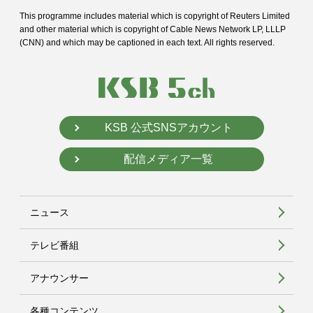
This programme includes material which is copyright of Reuters Limited
and
other material which is copyright of Cable News Network LP, LLLP
(CNN) and
which may be captioned in each text. All rights reserved.
KSB 公式SNSアカウント
配信メディア一覧
ニュース
テレビ番組
アナウンサー
各種コンテンツ