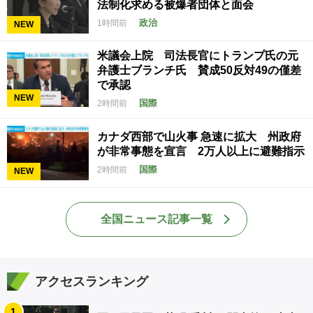
法制化求める被爆者団体と面会
政治
1時間前
NEW
米議会上院 司法長官にトランプ氏の元
弁護士ブランチ氏 賛成50反対49の僅差
で承認
NEW
国際
2時間前
カナダ西部で山火事 急速に拡大 州政府
が非常事態を宣言 2万人以上に避難指示
国際
2時間前
NEW
全国ニュース記事一覧
アクセスランキング
1