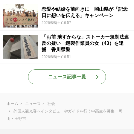
恋愛や結婚を前向きに 岡山県が「記念
日に想いを伝える」キャンペーン
2026/8/8(土)16:57
「お前 潰すからな」ストーカー規制法違
反の疑い 縫製作業員の女（43）を逮
捕 香川県警
2026/8/8(土)16:51
ニュース記事一覧
ホーム
ニュース
社会
外国人観光客へインタビューやガイドを行う中高生を募集 岡
山・玉野市