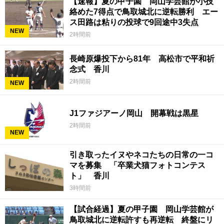
【速報】夏の甲子園 岡山学芸館が小技
絡めた7得点で鳥取城北に逆転勝利 エー
ス田路は粘りの投球で9回途中3失点
NEW
2時間前
長崎原爆投下から81年 高松市で平和祈
念式 香川
2時間前
NEW
J1ファジアーノ岡山 開幕戦は黒星
2時間前
NEW
引き取ったイヌやネコたちの日常の一コ
マを募集 「卒業犬猫フォトコンテス
ト」 香川
3時間前
【試合経過】夏の甲子園 岡山学芸館が
鳥取城北に逆転許すも再逆転 終盤にリ