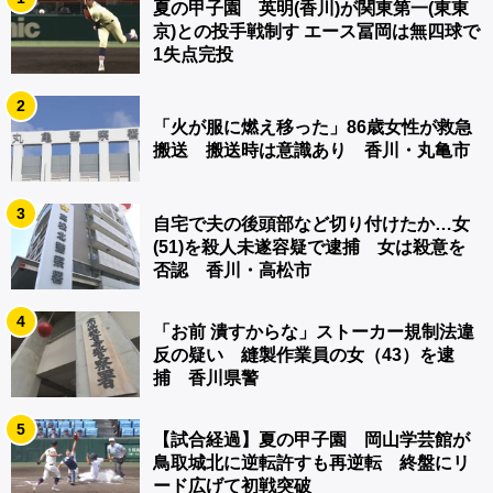
夏の甲子園 英明(香川)が関東第一(東東
京)との投手戦制す エース冨岡は無四球で
1失点完投
2
「火が服に燃え移った」86歳女性が救急
搬送 搬送時は意識あり 香川・丸亀市
3
自宅で夫の後頭部など切り付けたか…女
(51)を殺人未遂容疑で逮捕 女は殺意を
否認 香川・高松市
4
「お前 潰すからな」ストーカー規制法違
反の疑い 縫製作業員の女（43）を逮
捕 香川県警
5
【試合経過】夏の甲子園 岡山学芸館が
鳥取城北に逆転許すも再逆転 終盤にリ
ード広げて初戦突破