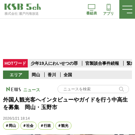
番組表
アプリ
株式会社 瀬戸内海放送
HOTワード
少年19人にわいせつの罪
官製談合事件続報
緊急
エリア
岡山
香川
全国
ニュース
外国人観光客へインタビューやガイドを行う中高生
を募集 岡山・玉野市
2026/1/21 18:14
岡山
社会
行政
観光