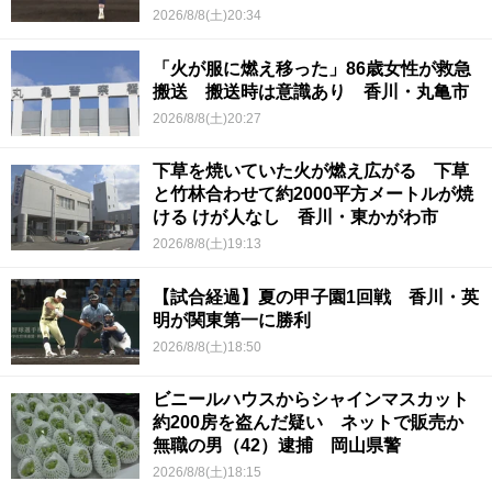
2026/8/8(土)20:34
「火が服に燃え移った」86歳女性が救急
搬送 搬送時は意識あり 香川・丸亀市
2026/8/8(土)20:27
下草を焼いていた火が燃え広がる 下草
と竹林合わせて約2000平方メートルが焼
ける けが人なし 香川・東かがわ市
2026/8/8(土)19:13
【試合経過】夏の甲子園1回戦 香川・英
明が関東第一に勝利
2026/8/8(土)18:50
ビニールハウスからシャインマスカット
約200房を盗んだ疑い ネットで販売か
無職の男（42）逮捕 岡山県警
2026/8/8(土)18:15