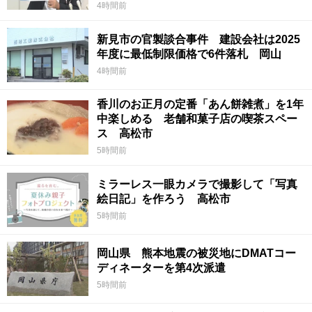
4時間前
新見市の官製談合事件 建設会社は2025
年度に最低制限価格で6件落札 岡山
4時間前
香川のお正月の定番「あん餅雑煮」を1年
中楽しめる 老舗和菓子店の喫茶スペー
ス 高松市
5時間前
ミラーレス一眼カメラで撮影して「写真
絵日記」を作ろう 高松市
5時間前
岡山県 熊本地震の被災地にDMATコー
ディネーターを第4次派遣
5時間前