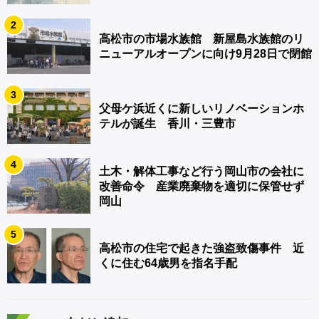
2
高松市の市場水族館 新屋島水族館のリ
ニューアルオープンに向け9月28日で閉館
3
父母ケ浜近くに新しいリノベーションホ
テルが誕生 香川・三豊市
4
土木・解体工事など行う岡山市の会社に
改善命令 産業廃棄物を適切に保管せず
岡山
5
高松市の住宅で起きた強盗致傷事件 近
くに住む64歳男を指名手配