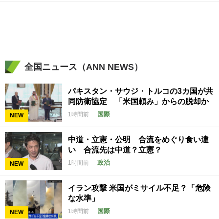
全国ニュース（ANN NEWS）
パキスタン・サウジ・トルコの3カ国が共
同防衛協定 「米国頼み」からの脱却か
国際
1時間前
NEW
中道・立憲・公明 合流をめぐり食い違
い 合流先は中道？立憲？
政治
1時間前
NEW
イラン攻撃 米国がミサイル不足？「危険
な水準」
国際
1時間前
NEW