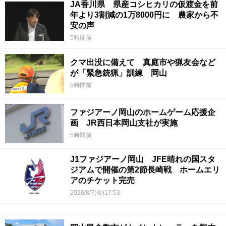
JA香川県 県産コシヒカリの仮渡金を前
年より3割減の1万8000円に 農家から不
安の声
5時間前
クマ出没に備えて 真庭市や猟友会など
が「緊急銃猟」訓練 岡山
5時間前
ファジアーノ岡山のホームゲーム応援企
画 JR西日本岡山支社が実施
5時間前
J1ファジアーノ岡山 JFE晴れの国スタ
ジアムで開催の第2節長崎戦 ホームエリ
アのチケット完売
2026/8/7(金)17:53