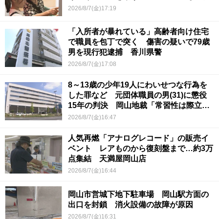
2026/8/7(金)17:19
「入所者が暴れている」高齢者向け住宅
で職員を包丁で突く 傷害の疑いで79歳
男を現行犯逮捕 香川県警
2026/8/7(金)17:08
8～13歳の少年19人にわいせつな行為を
した罪など 元団体職員の男(31)に懲役
15年の判決 岡山地裁「常習性は際立っ
ていて被害結果も非常に重い」
2026/8/7(金)16:47
人気再燃「アナログレコード」の販売イ
ベント レアものから復刻盤まで…約3万
点集結 天満屋岡山店
2026/8/7(金)16:44
岡山市営城下地下駐車場 岡山駅方面の
出口を封鎖 消火設備の故障が原因
2026/8/7(金)16:31