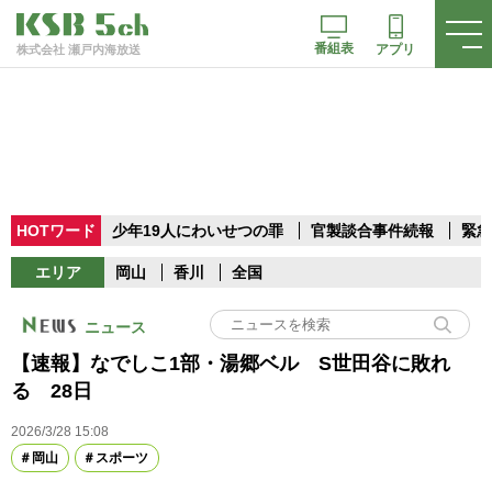
番組表
アプリ
株式会社 瀬戸内海放送
HOTワード
少年19人にわいせつの罪
官製談合事件続報
緊急
エリア
岡山
香川
全国
ニュース
【速報】なでしこ1部・湯郷ベル S世田谷に敗れ
る 28日
2026/3/28 15:08
岡山
スポーツ