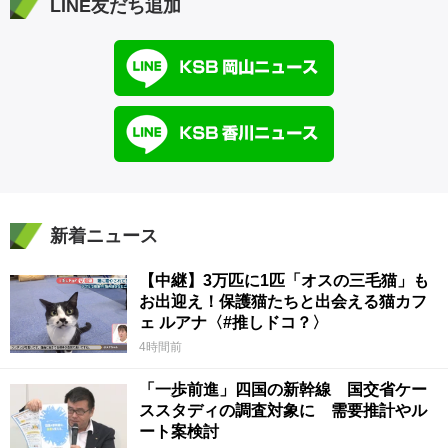
LINE友だち追加
新着ニュース
【中継】3万匹に1匹「オスの三毛猫」も
お出迎え！保護猫たちと出会える猫カフ
ェ ルアナ〈#推しドコ？〉
4時間前
「一歩前進」四国の新幹線 国交省ケー
ススタディの調査対象に 需要推計やル
ート案検討