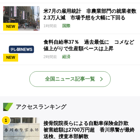
米7月の雇用統計 非農業部門の就業者数
2.3万人減 市場予想を大幅に下回る
国際
1時間前
NEW
食料自給率37％ 過去最低に コメなど
値上がりで生産額ベースは上昇
経済
2時間前
NEW
全国ニュース記事一覧
アクセスランキング
1
接骨院院長らによる自動車保険金詐欺
被害総額は2700万円超 香川県警が最終
送検、捜査本部解散