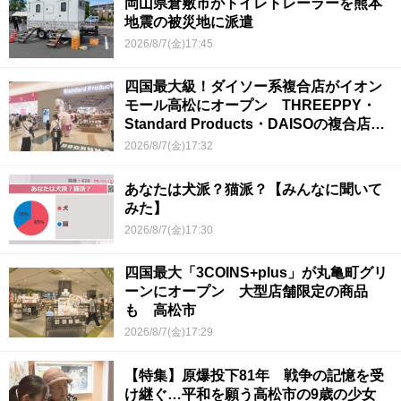
岡山県倉敷市がトイレトレーラーを熊本
地震の被災地に派遣
2026/8/7(金)17:45
四国最大級！ダイソー系複合店がイオン
モール高松にオープン THREEPPY・
Standard Products・DAISOの複合店は
香川県初
2026/8/7(金)17:32
あなたは犬派？猫派？【みんなに聞いて
みた】
2026/8/7(金)17:30
四国最大「3COINS+plus」が丸亀町グリ
ーンにオープン 大型店舗限定の商品
も 高松市
2026/8/7(金)17:29
【特集】原爆投下81年 戦争の記憶を受
け継ぐ…平和を願う高松市の9歳の少女