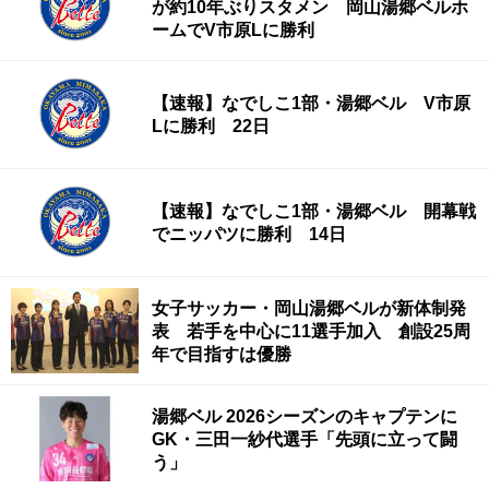
が約10年ぶりスタメン 岡山湯郷ベルホ
ームでV市原Lに勝利
【速報】なでしこ1部・湯郷ベル V市原
Lに勝利 22日
【速報】なでしこ1部・湯郷ベル 開幕戦
でニッパツに勝利 14日
女子サッカー・岡山湯郷ベルが新体制発
表 若手を中心に11選手加入 創設25周
年で目指すは優勝
湯郷ベル 2026シーズンのキャプテンに
GK・三田一紗代選手「先頭に立って闘
う」