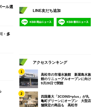
ボール選
LINE友だち追加
川・多
アクセスランキング
1
高松市の市場水族館 新屋島水族
館のリニューアルオープンに向け
9月28日で閉館
も
2
四国最大「3COINS+plus」が丸
亀町グリーンにオープン 大型店
舗限定の商品も 高松市