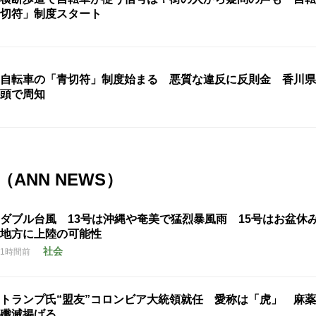
切符」制度スタート
自転車の「青切符」制度始まる 悪質な違反に反則金 香川県
頭で周知
ANN NEWS）
ダブル台風 13号は沖縄や奄美で猛烈暴風雨 15号はお盆休
地方に上陸の可能性
社会
1時間前
トランプ氏“盟友”コロンビア大統領就任 愛称は「虎」 麻
殲滅掲げる