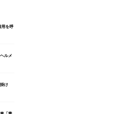
着用を呼
ヘルメ
び掛け
車「青