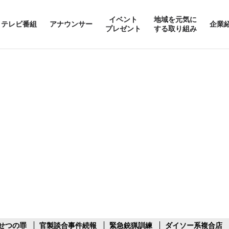
イベント
地域を元気に
テレビ番組
アナウンサー
企業
プレゼント
する取り組み
せつの罪
官製談合事件続報
緊急銃猟訓練
ダイソー系複合店