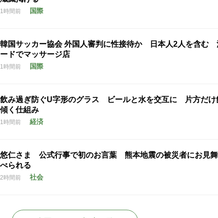
国際
1時間前
韓国サッカー協会 外国人審判に性接待か 日本人2人を含む 
ードでマッサージ店
国際
1時間前
飲み過ぎ防ぐU字形のグラス ビールと水を交互に 片方だけ
傾く仕組み
経済
1時間前
悠仁さま 公式行事で初のお言葉 熊本地震の被災者にお見舞
べられる
社会
2時間前