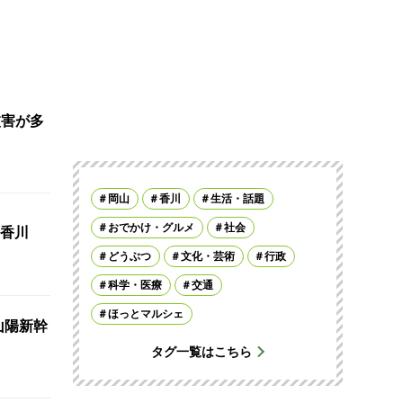
被害が多
岡山
香川
生活・話題
おでかけ・グルメ
社会
香川
どうぶつ
文化・芸術
行政
科学・医療
交通
ほっとマルシェ
山陽新幹
タグ一覧はこちら