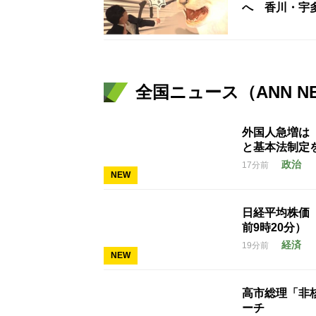
へ 香川・宇
全国ニュース（ANN N
外国人急増は
と基本法制定
政治
17分前
NEW
日経平均株価 
前9時20分）
経済
19分前
NEW
高市総理「非
ーチ