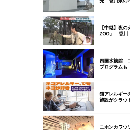
売 香川県の2
【中継】夜の
ZOO」 香川
四国水族館 
プログラムも
猫アレルギー
施設がクラウ
ニホンカワウ