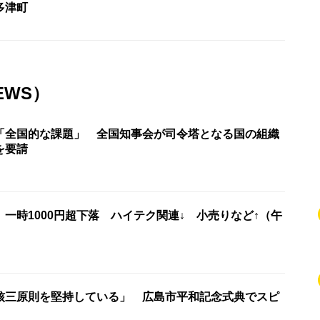
多津町
EWS）
「全国的な課題」 全国知事会が司令塔となる国の組織
を要請
一時1000円超下落 ハイテク関連↓ 小売りなど↑（午
核三原則を堅持している」 広島市平和記念式典でスピ