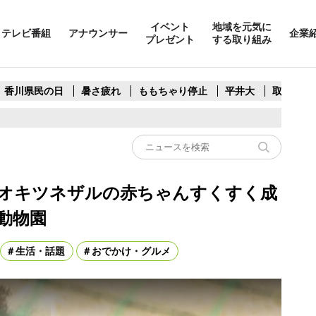
イベント
地域を元気に
テレビ番組
アナウンサー
企業
プレゼント
する取り組み
香川県民の日
暑さ疲れ
ももちゃり停止
平井大
取水制限
オキツネザルの赤ちゃんすくすく成
動物園
生活・話題
おでかけ・グルメ