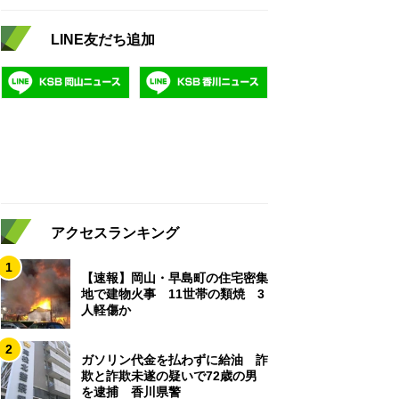
LINE友だち追加
アクセスランキング
1
【速報】岡山・早島町の住宅密集
地で建物火事 11世帯の類焼 3
人軽傷か
2
ガソリン代金を払わずに給油 詐
欺と詐欺未遂の疑いで72歳の男
を逮捕 香川県警