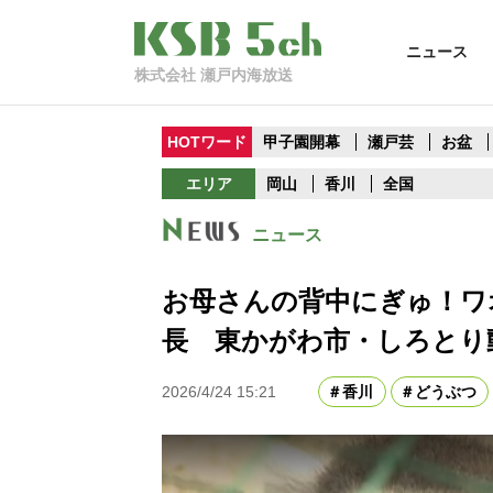
ニュース
株式会社 瀬戸内海放送
HOTワード
甲子園開幕
瀬戸芸
お盆
エリア
岡山
香川
全国
ニュース
お母さんの背中にぎゅ！ワ
長 東かがわ市・しろとり
2026/4/24 15:21
香川
どうぶつ