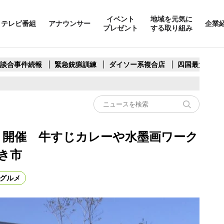
イベント
地域を元気に
テレビ番組
アナウンサー
企業
プレゼント
する取り組み
製談合事件続報
緊急銃猟訓練
ダイソー系複合店
四国最大スリ
ト開催 牛すじカレーや水墨画ワーク
き市
グルメ