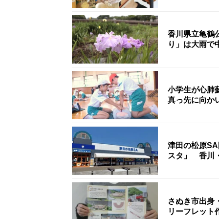
香川県立亀鶴
り」は大雨で
小学生が心肺
真っ先に向か
津田の松原SA
スタ」 香川
さぬき市出身
リーフレット