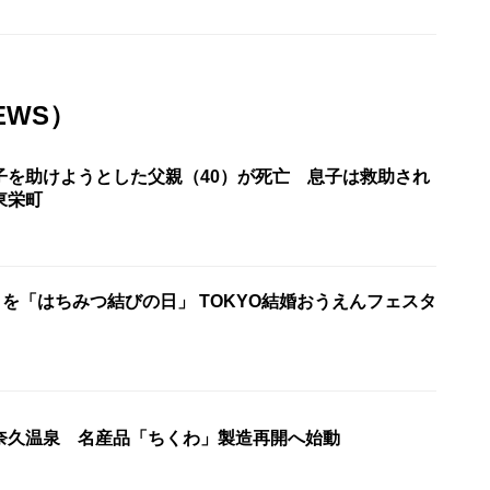
EWS）
子を助けようとした父親（40）が死亡 息子は救助され
東栄町
日を「はちみつ結びの日」 TOKYO結婚おうえんフェスタ
奈久温泉 名産品「ちくわ」製造再開へ始動