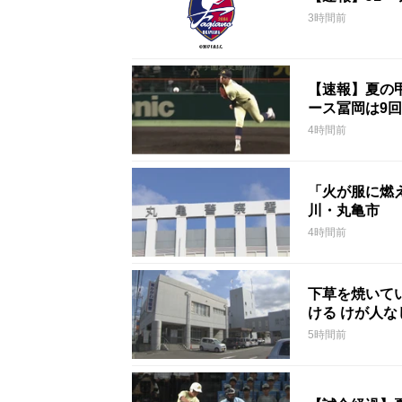
3時間前
【速報】夏の甲
ース冨岡は9回
4時間前
「火が服に燃
川・丸亀市
4時間前
下草を焼いて
ける けが人
5時間前