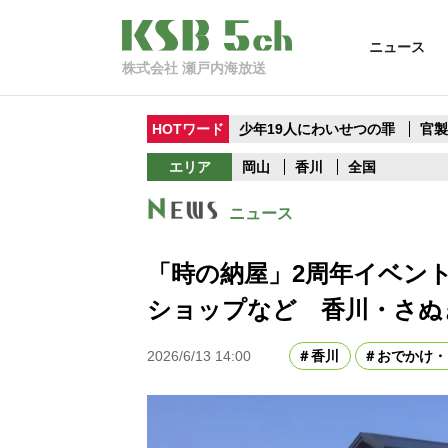
ニュース
株式会社 瀬戸内海放送
HOTワード
少年19人にわいせつの罪
官
エリア
岡山
香川
全国
ニュース
「時の納屋」2周年イベン
ショップなど 香川・さぬ
2026/6/13 14:00
香川
おでかけ・