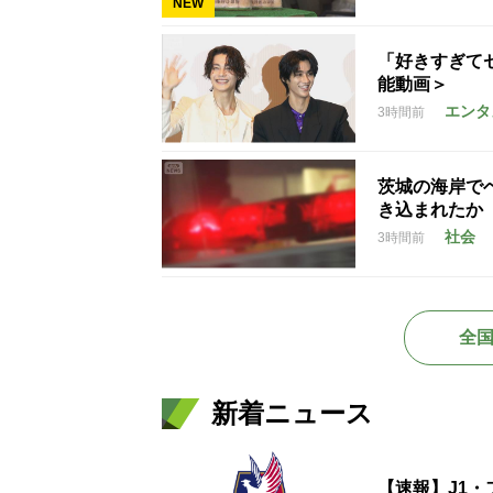
NEW
「好きすぎて
能動画＞
エンタ
3時間前
茨城の海岸で
き込まれたか
社会
3時間前
全
新着ニュース
【速報】J1