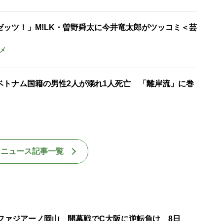
ゼッツ！」M!LK・曽野舜太に今井竜太郎がツッコミ＜芸
メ
ベトナム国籍の男性2人が溺れ1人死亡 「離岸流」に巻
国ニュース記事一覧
・ファジアーノ岡山 開幕戦でC大阪に逆転負け 8日