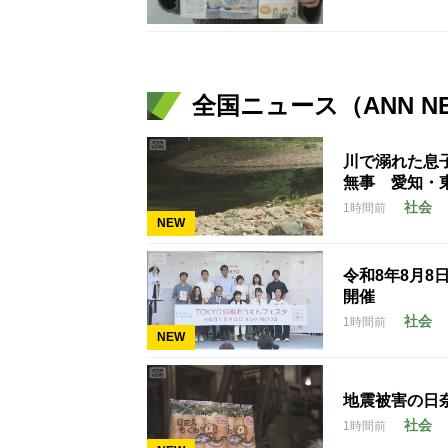
全国ニュース（ANN N
川で溺れた息
無事 愛知・
社会
1時間前
NEW
令和8年8月8
開催
社会
1時間前
NEW
地震被害の日
社会
1時間前