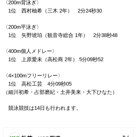
〈200m背泳ぎ〉
1位 西村柚希（三木 2年） 2分24秒30
〈200m平泳ぎ〉
1位 矢野琥珀（観音寺総合 1年） 2分38秒48
〈400m個人メドレー〉
1位 上原愛未（高松商 2年） 5分09秒52
〈4×100mフリーリレー〉
1位 高松工芸 4分09秒05
（細川初希・占部磨紀・土井美来
・大下ひなた）
競泳競技は14日も行われます。