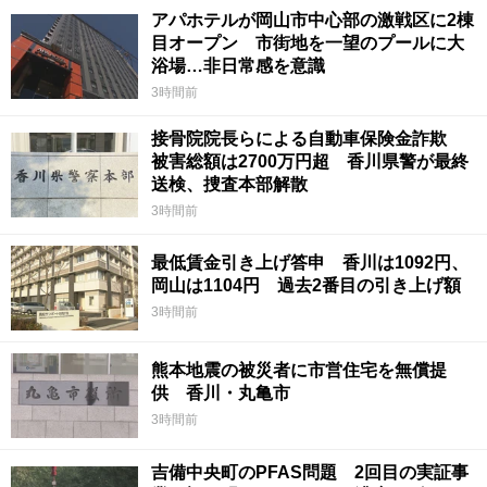
アパホテルが岡山市中心部の激戦区に2棟
目オープン 市街地を一望のプールに大
浴場…非日常感を意識
3時間前
接骨院院長らによる自動車保険金詐欺
被害総額は2700万円超 香川県警が最終
送検、捜査本部解散
3時間前
最低賃金引き上げ答申 香川は1092円、
岡山は1104円 過去2番目の引き上げ額
3時間前
熊本地震の被災者に市営住宅を無償提
供 香川・丸亀市
3時間前
吉備中央町のPFAS問題 2回目の実証事