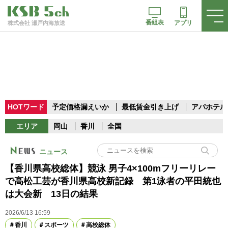
番組表
アプリ
株式会社 瀬戸内海放送
HOTワード
予定価格漏えいか
最低賃金引き上げ
アパホテル
エリア
岡山
香川
全国
ニュース
【香川県高校総体】競泳 男子4×100mフリーリレー
で高松工芸が香川県高校新記録 第1泳者の平田統也
は大会新 13日の結果
2026/6/13 16:59
香川
スポーツ
高校総体