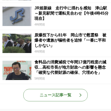
JR姫新線 走行中に揺れを感知 津山駅
～新見駅間で運転見合わせ【午後4時45分
現在】
4時間前
原爆投下から81年 岡山市で慰霊祭 被
爆者や遺族が犠牲者を追悼「一番に平和
しかない」
4時間前
食料品の消費減税で年間17億円程度の減
収…高松市長が地方財政への影響を懸念
「確実な代替財源の確保、穴埋めを」
5時間前
ニュース記事一覧