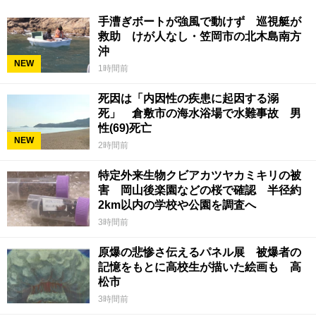
手漕ぎボートが強風で動けず 巡視艇が
救助 けが人なし・笠岡市の北木島南方
沖
NEW
1時間前
死因は「内因性の疾患に起因する溺
死」 倉敷市の海水浴場で水難事故 男
性(69)死亡
NEW
2時間前
特定外来生物クビアカツヤカミキリの被
害 岡山後楽園などの桜で確認 半径約
2km以内の学校や公園を調査へ
3時間前
原爆の悲惨さ伝えるパネル展 被爆者の
記憶をもとに高校生が描いた絵画も 高
松市
3時間前