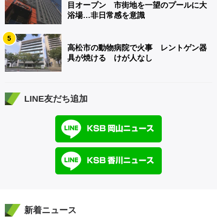
目オープン 市街地を一望のプールに大
浴場…非日常感を意識
5
高松市の動物病院で火事 レントゲン器
具が焼ける けが人なし
LINE友だち追加
新着ニュース