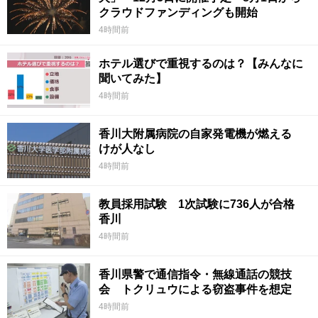
クラウドファンディングも開始
4時間前
ホテル選びで重視するのは？【みんなに
聞いてみた】
4時間前
香川大附属病院の自家発電機が燃える
けが人なし
4時間前
教員採用試験 1次試験に736人が合格
香川
4時間前
香川県警で通信指令・無線通話の競技
会 トクリュウによる窃盗事件を想定
4時間前