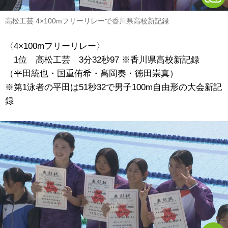
高松工芸 4×100mフリーリレーで香川県高校新記録
〈4×100mフリーリレー〉
1位 高松工芸 3分32秒97 ※香川県高校新記録
（平田統也・国重侑希・髙岡奏・徳田崇真）
※第1泳者の平田は51秒32で男子100m自由形の大会新記
録