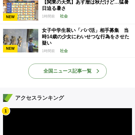
【関東の天気】あす暦は秋だけど…猛暑
日迫る暑さ
社会
1時間前
NEW
女子中学生装い「パパ活」相手募集 当
時14歳の少女にわいせつな行為をさせた
疑い
NEW
社会
1時間前
全国ニュース記事一覧
アクセスランキング
1