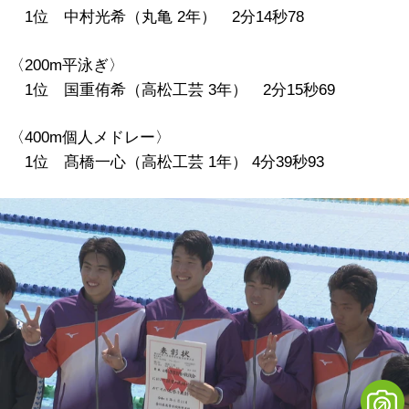
1位 中村光希（丸亀 2年） 2分14秒78
〈200m平泳ぎ〉
1位 国重侑希（高松工芸 3年） 2分15秒69
〈400m個人メドレー〉
1位 髙橋一心（高松工芸 1年） 4分39秒93