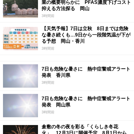
業の概要明らかに PFAS濃度下げコスト
抑える方法探る 岡山
3時間前
【天気予報】7日は立秋 8日までは危険
な暑さ続くも…9日から一段階気温が下が
る予想 岡山・香川
3時間前
7日も危険な暑さに 熱中症警戒アラート
発表 香川県
3時間前
7日も危険な暑さに 熱中症警戒アラート
発表 岡山県
3時間前
倉敷の冬の夜を彩る「くらしき冬花
火」 12月3日に開催予定 8月1日から