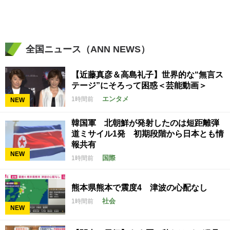
全国ニュース（ANN NEWS）
【近藤真彦＆高島礼子】世界的な“無言ス
テージ”にそろって困惑＜芸能動画＞
エンタメ
1時間前
NEW
韓国軍 北朝鮮が発射したのは短距離弾
道ミサイル1発 初期段階から日本とも情
報共有
NEW
国際
1時間前
熊本県熊本で震度4 津波の心配なし
社会
1時間前
NEW