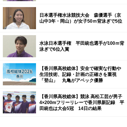
日本選手権水泳競技大会 森優選手（京
山中3年・岡山）が女子50ｍ背泳ぎで5位
水泳日本選手権 平田統也選手が100ｍ背
泳ぎで6位入賞
【香川県高校総体】安全で確実な行動や
生活技術、記録・計画の正確さを重視
「登山」 丸亀がアベック優勝
【香川県高校総体】競泳 高松工芸が男子
4×200mフリーリレーで香川県新記録 平
田統也は大会5冠 14日の結果