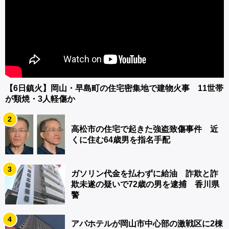
【6日鎮火】岡山・早島町の住宅密集地で建物火事 11世帯
が類焼・3人軽傷か
2
高松市の住宅で起きた強盗致傷事件 近
くに住む64歳男を指名手配
3
ガソリン代金を払わずに給油 詐欺と詐
欺未遂の疑いで72歳の男を逮捕 香川県
警
4
アパホテルが岡山市中心部の激戦区に2棟