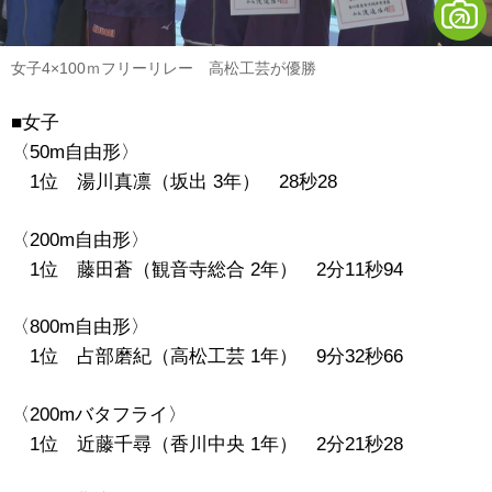
女子4×100ｍフリーリレー 高松工芸が優勝
■女子
〈50m自由形〉
1位 湯川真凛（坂出 3年） 28秒28
〈200m自由形〉
1位 藤田蒼（観音寺総合 2年） 2分11秒94
〈800m自由形〉
1位 占部磨紀（高松工芸 1年） 9分32秒66
〈200mバタフライ〉
1位 近藤千尋（香川中央 1年） 2分21秒28