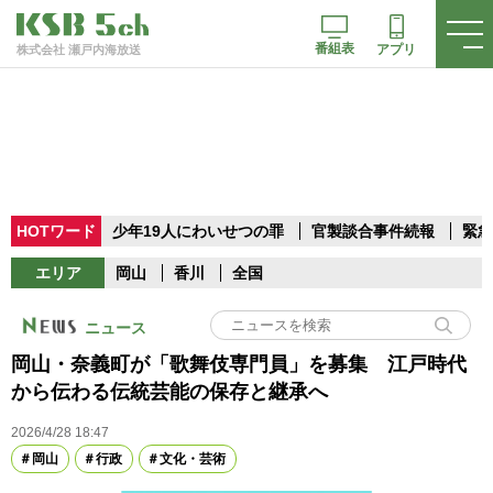
番組表
アプリ
株式会社 瀬戸内海放送
HOTワード
少年19人にわいせつの罪
官製談合事件続報
緊急
エリア
岡山
香川
全国
ニュース
岡山・奈義町が「歌舞伎専門員」を募集 江戸時代
から伝わる伝統芸能の保存と継承へ
2026/4/28 18:47
岡山
行政
文化・芸術