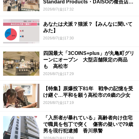
Standard Products・DAISOの複合店は
香川県初
2026/8/7(金)17:32
あなたは犬派？猫派？【みんなに聞いて
みた】
2026/8/7(金)17:30
四国最大「3COINS+plus」が丸亀町グリ
ーンにオープン 大型店舗限定の商品
も 高松市
2026/8/7(金)17:29
【特集】原爆投下81年 戦争の記憶を受
け継ぐ…平和を願う高松市の9歳の少女
2026/8/7(金)17:19
「入所者が暴れている」高齢者向け住宅
で職員を包丁で突く 傷害の疑いで79歳
男を現行犯逮捕 香川県警
2026/8/7(金)17:08