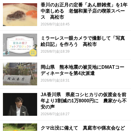
香川のお正月の定番「あん餅雑煮」を1年
中楽しめる 老舗和菓子店の喫茶スペー
ス 高松市
2026/8/7(金)18:45
ミラーレス一眼カメラで撮影して「写真
絵日記」を作ろう 高松市
2026/8/7(金)18:39
岡山県 熊本地震の被災地にDMATコー
ディネーターを第4次派遣
2026/8/7(金)18:31
JA香川県 県産コシヒカリの仮渡金を前
年より3割減の1万8000円に 農家から不
安の声
2026/8/7(金)18:27
クマ出没に備えて 真庭市や猟友会など