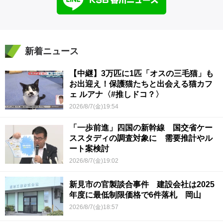
新着ニュース
【中継】3万匹に1匹「オスの三毛猫」も
お出迎え！保護猫たちと出会える猫カフ
ェ ルアナ〈#推しドコ？〉
2026/8/7(金)19:54
「一歩前進」四国の新幹線 国交省ケー
ススタディの調査対象に 需要推計やル
ート案検討
2026/8/7(金)19:02
新見市の官製談合事件 建設会社は2025
年度に最低制限価格で6件落札 岡山
2026/8/7(金)18:57