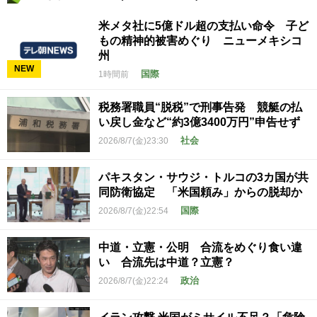
米メタ社に5億ドル超の支払い命令 子ど
もの精神的被害めぐり ニューメキシコ
州
NEW
国際
1時間前
税務署職員“脱税”で刑事告発 競艇の払
い戻し金など“約3億3400万円”申告せず
社会
2026/8/7(金)23:30
パキスタン・サウジ・トルコの3カ国が共
同防衛協定 「米国頼み」からの脱却か
国際
2026/8/7(金)22:54
中道・立憲・公明 合流をめぐり食い違
い 合流先は中道？立憲？
政治
2026/8/7(金)22:24