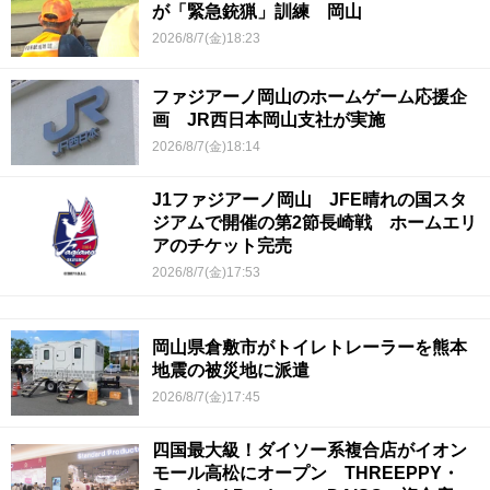
が「緊急銃猟」訓練 岡山
2026/8/7(金)18:23
ファジアーノ岡山のホームゲーム応援企
画 JR西日本岡山支社が実施
2026/8/7(金)18:14
J1ファジアーノ岡山 JFE晴れの国スタ
ジアムで開催の第2節長崎戦 ホームエリ
アのチケット完売
2026/8/7(金)17:53
岡山県倉敷市がトイレトレーラーを熊本
地震の被災地に派遣
2026/8/7(金)17:45
四国最大級！ダイソー系複合店がイオン
モール高松にオープン THREEPPY・