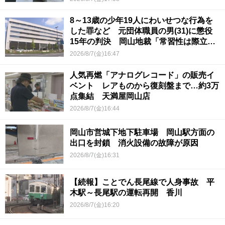
8～13歳の少年19人にわいせつな行為を
した罪など 元団体職員の男(31)に懲役
15年の判決 岡山地裁「常習性は際立っ
ていて被害結果も非常に重い」
2026/8/7(金)16:47
人気再燃「アナログレコード」の販売イ
ベント レアものから復刻盤まで…約3万
点集結 天満屋岡山店
2026/8/7(金)16:44
岡山市営城下地下駐車場 岡山駅方面の
出口を封鎖 消火設備の故障が原因
2026/8/7(金)16:31
【続報】ことでん長尾線で人身事故 平
木駅～長尾駅の運転再開 香川
2026/8/7(金)16:20