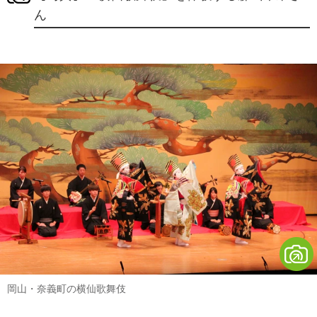
ん
岡山・奈義町の横仙歌舞伎