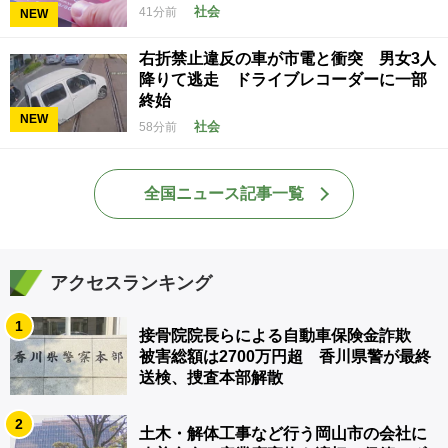
社会
41分前
NEW
右折禁止違反の車が市電と衝突 男女3人
降りて逃走 ドライブレコーダーに一部
終始
NEW
社会
58分前
全国ニュース記事一覧
アクセスランキング
1
接骨院院長らによる自動車保険金詐欺
被害総額は2700万円超 香川県警が最終
送検、捜査本部解散
2
土木・解体工事など行う岡山市の会社に