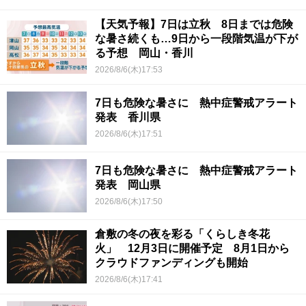
【天気予報】7日は立秋 8日までは危険
な暑さ続くも…9日から一段階気温が下が
る予想 岡山・香川
2026/8/6(木)17:53
7日も危険な暑さに 熱中症警戒アラート
発表 香川県
2026/8/6(木)17:51
7日も危険な暑さに 熱中症警戒アラート
発表 岡山県
2026/8/6(木)17:50
倉敷の冬の夜を彩る「くらしき冬花
火」 12月3日に開催予定 8月1日から
クラウドファンディングも開始
2026/8/6(木)17:41