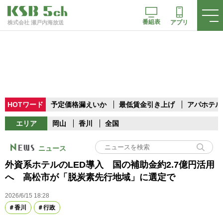
番組表
アプリ
株式会社 瀬戸内海放送
HOTワード
予定価格漏えいか
最低賃金引き上げ
アパホテル
エリア
岡山
香川
全国
ニュース
外資系ホテルのLED導入 国の補助金約2.7億円活用
へ 高松市が「脱炭素先行地域」に選定で
2026/6/15 18:28
香川
行政