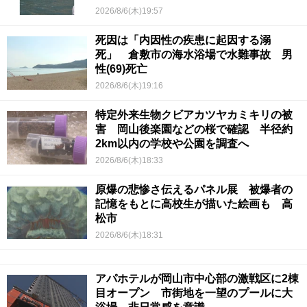
2026/8/6(木)19:57
死因は「内因性の疾患に起因する溺
死」 倉敷市の海水浴場で水難事故 男
性(69)死亡
2026/8/6(木)19:16
特定外来生物クビアカツヤカミキリの被
害 岡山後楽園などの桜で確認 半径約
2km以内の学校や公園を調査へ
2026/8/6(木)18:33
原爆の悲惨さ伝えるパネル展 被爆者の
記憶をもとに高校生が描いた絵画も 高
松市
2026/8/6(木)18:31
アパホテルが岡山市中心部の激戦区に2棟
目オープン 市街地を一望のプールに大