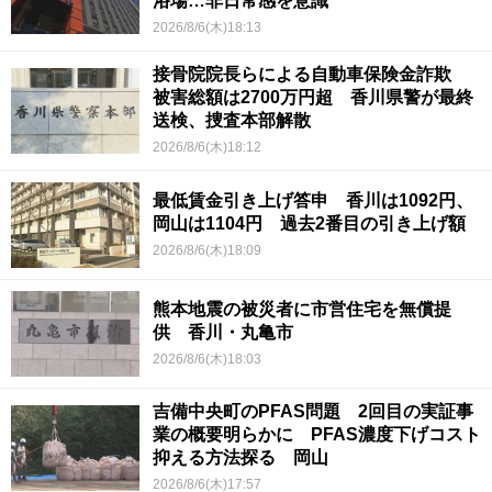
浴場…非日常感を意識
2026/8/6(木)18:13
接骨院院長らによる自動車保険金詐欺
被害総額は2700万円超 香川県警が最終
送検、捜査本部解散
2026/8/6(木)18:12
最低賃金引き上げ答申 香川は1092円、
岡山は1104円 過去2番目の引き上げ額
2026/8/6(木)18:09
熊本地震の被災者に市営住宅を無償提
供 香川・丸亀市
2026/8/6(木)18:03
吉備中央町のPFAS問題 2回目の実証事
業の概要明らかに PFAS濃度下げコスト
抑える方法探る 岡山
2026/8/6(木)17:57