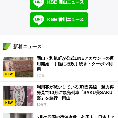
新着ニュース
岡山・和気町が公式LINEアカウントの運
用開始 手軽に行政手続き・クーポン利
用
NEW
7分前
利用客が減少しているJR因美線 魅力再
発見で10月に観光列車「SAKU美SAKU
楽」を運行 岡山
NEW
16分前
5月の四国の宿泊者数 外国人・日本人と