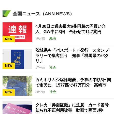
全国ニュース（ANN NEWS）
4月30日に過去最大6兆円超の円買い介
入 GW中に3回 合わせて11.7兆円
経済
16分前
NEW
茨城県も「パスポート」発行 スタンプ
ラリーで集客狙う 知事「群馬県のパク
リ」
NEW
社会
17分前
カミキリムシ駆除報酬、予算の半額3日間
で市民に 1577匹で47万円分 高崎市
社会
19分前
NEW
クレカ「券面盗撮」に注意 カード番号
知られ不正利用被害 動画で両面3秒