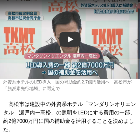
Play
外資系ホテルのLED導入 国の補助金約2.7億円活用へ 高松市が
「脱炭素先行地域」に選定で
高松市は建設中の外資系ホテル「マンダリンオリエン
タル 瀬戸内ー高松」の照明をLEDにする費用の一部、
約2億7000万円に国の補助金を活用することを決めまし
た。