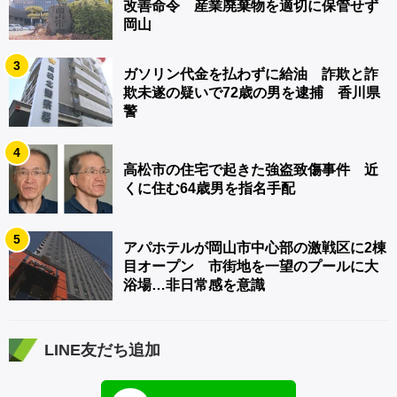
改善命令 産業廃棄物を適切に保管せず
岡山
3
ガソリン代金を払わずに給油 詐欺と詐
欺未遂の疑いで72歳の男を逮捕 香川県
警
4
高松市の住宅で起きた強盗致傷事件 近
くに住む64歳男を指名手配
5
アパホテルが岡山市中心部の激戦区に2棟
目オープン 市街地を一望のプールに大
浴場…非日常感を意識
LINE友だち追加