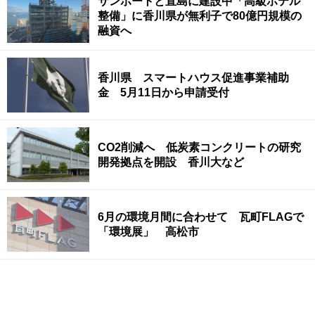
サンポートと直島に建設中「高級ホテル
整備」に香川県が無利子で80億円規模の
融資へ
香川県 スマートハウス促進事業補助
金 5月11日から申請受付
CO2削減へ 低炭素コンクリートの研究
開発拠点を開設 香川大など
6月の環境月間に合わせて 瓦町FLAGで
「環境展」 高松市