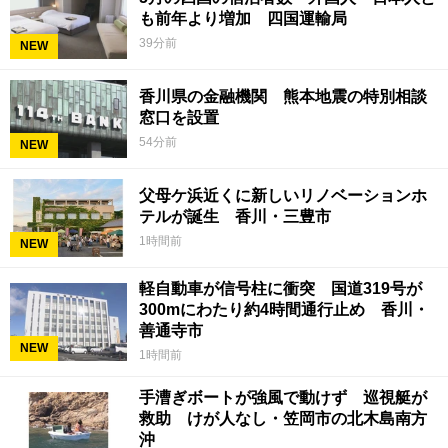
も前年より増加 四国運輸局
39分前
NEW
香川県の金融機関 熊本地震の特別相談
窓口を設置
54分前
NEW
父母ケ浜近くに新しいリノベーションホ
テルが誕生 香川・三豊市
1時間前
NEW
軽自動車が信号柱に衝突 国道319号が
300mにわたり約4時間通行止め 香川・
善通寺市
NEW
1時間前
手漕ぎボートが強風で動けず 巡視艇が
救助 けが人なし・笠岡市の北木島南方
沖