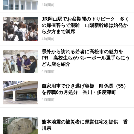
4時間前
JR岡山駅でお盆期間の下りピーク 多く
の帰省客らで混雑 山陽新幹線は始発か
ら夕方まで満席
4時間前
県外から訪れる若者に高松市の魅力を
PR 高校生らがバレーボール選手らにう
どん店を紹介
4時間前
自家用車でひき逃げ容疑 町係長（55）
を停職6カ月処分 香川・多度津町
4時間前
熊本地震の被災者に県営住宅を提供 香
川県