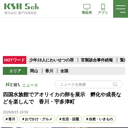
番組表
アプリ
株式会社 瀬戸内海放送
HOTワード
少年19人にわいせつの罪
官製談合事件続報
緊急
エリア
岡山
香川
全国
ニュース
四国水族館でアオリイカの卵を展示 孵化や成長な
どを楽しんで 香川・宇多津町
2026/6/15 18:59
香川
おでかけ・グルメ
生活・話題
自然・いきもの