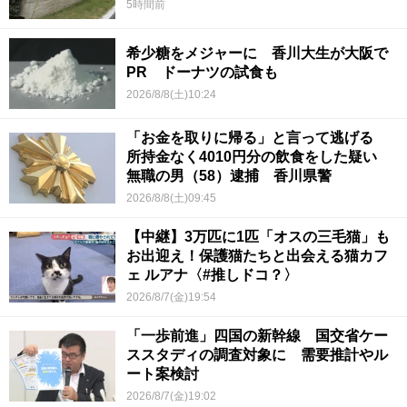
5時間前
希少糖をメジャーに 香川大生が大阪で
PR ドーナツの試食も
2026/8/8(土)10:24
「お金を取りに帰る」と言って逃げる
所持金なく4010円分の飲食をした疑い
無職の男（58）逮捕 香川県警
2026/8/8(土)09:45
【中継】3万匹に1匹「オスの三毛猫」も
お出迎え！保護猫たちと出会える猫カフ
ェ ルアナ〈#推しドコ？〉
2026/8/7(金)19:54
「一歩前進」四国の新幹線 国交省ケー
ススタディの調査対象に 需要推計やル
ート案検討
2026/8/7(金)19:02