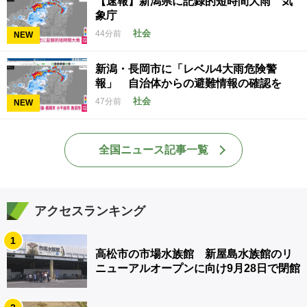
【速報】新潟県に記録的短時間大雨 気
象庁
社会
44分前
NEW
新潟・長岡市に「レベル4大雨危険警
報」 自治体からの避難情報の確認を
社会
47分前
NEW
全国ニュース記事一覧
アクセスランキング
1
高松市の市場水族館 新屋島水族館のリ
ニューアルオープンに向け9月28日で閉館