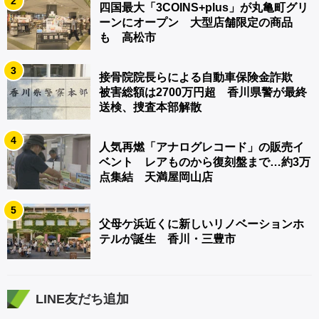
2
四国最大「3COINS+plus」が丸亀町グリ
ーンにオープン 大型店舗限定の商品
も 高松市
3
接骨院院長らによる自動車保険金詐欺
被害総額は2700万円超 香川県警が最終
送検、捜査本部解散
4
人気再燃「アナログレコード」の販売イ
ベント レアものから復刻盤まで…約3万
点集結 天満屋岡山店
5
父母ケ浜近くに新しいリノベーションホ
テルが誕生 香川・三豊市
LINE友だち追加