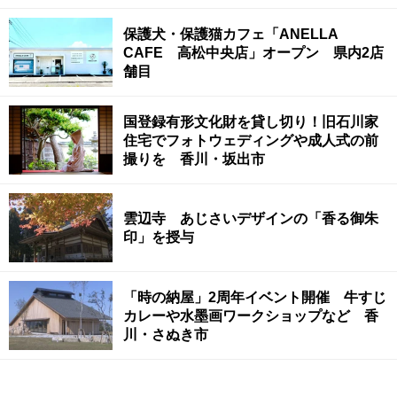
保護犬・保護猫カフェ「ANELLA
CAFE 高松中央店」オープン 県内2店
舗目
国登録有形文化財を貸し切り！旧石川家
住宅でフォトウェディングや成人式の前
撮りを 香川・坂出市
雲辺寺 あじさいデザインの「香る御朱
印」を授与
「時の納屋」2周年イベント開催 牛すじ
カレーや水墨画ワークショップなど 香
川・さぬき市