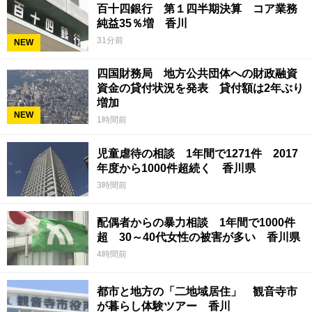
百十四銀行 第１四半期決算 コア業務
純益35％増 香川
31分前
NEW
四国財務局 地方公共団体への財政融資
資金の貸付状況を発表 貸付額は2年ぶり
増加
NEW
1時間前
児童虐待の相談 1年間で1271件 2017
年度から1000件超続く 香川県
3時間前
配偶者からの暴力相談 1年間で1000件
超 30～40代女性の被害が多い 香川県
4時間前
都市と地方の「二地域居住」 観音寺市
が暮らし体験ツアー 香川