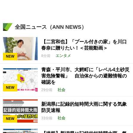
全国ニュース（ANN NEWS）
【二宮和也】「プール付きの家」を川口
春奈に贈りたい！＜芸能動画＞
エンタメ
8分前
NEW
青森・平川市、大鰐町に「レベル4土砂災
害危険警報」 自治体からの避難情報の
確認を
NEW
社会
29分前
新潟県に記録的短時間大雨に関する気象
防災速報
社会
33分前
NEW