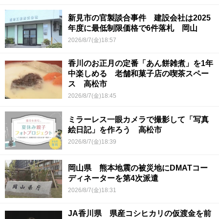
新見市の官製談合事件 建設会社は2025
年度に最低制限価格で6件落札 岡山
2026/8/7(金)18:57
香川のお正月の定番「あん餅雑煮」を1年
中楽しめる 老舗和菓子店の喫茶スペー
ス 高松市
2026/8/7(金)18:45
ミラーレス一眼カメラで撮影して「写真
絵日記」を作ろう 高松市
2026/8/7(金)18:39
岡山県 熊本地震の被災地にDMATコー
ディネーターを第4次派遣
2026/8/7(金)18:31
JA香川県 県産コシヒカリの仮渡金を前