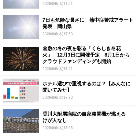
2026/8/6(木)17:51
7日も危険な暑さに 熱中症警戒アラート
発表 岡山県
2026/8/6(木)17:50
倉敷の冬の夜を彩る「くらしき冬花
火」 12月3日に開催予定 8月1日から
クラウドファンディングも開始
2026/8/6(木)17:41
ホテル選びで重視するのは？【みんなに
聞いてみた】
2026/8/6(木)17:30
香川大附属病院の自家発電機が燃える
けが人なし
2026/8/6(木)17:05