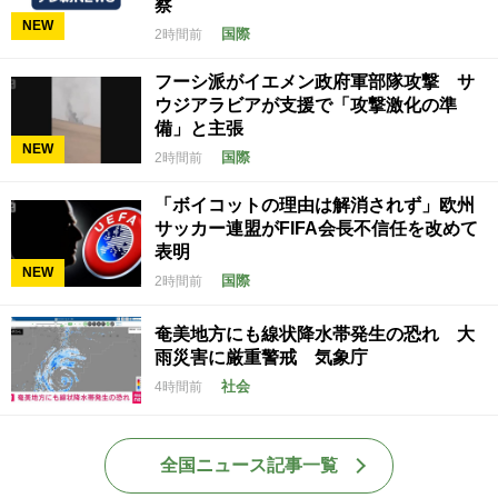
察
NEW
国際
2時間前
フーシ派がイエメン政府軍部隊攻撃 サ
ウジアラビアが支援で「攻撃激化の準
備」と主張
NEW
国際
2時間前
「ボイコットの理由は解消されず」欧州
サッカー連盟がFIFA会長不信任を改めて
表明
NEW
国際
2時間前
奄美地方にも線状降水帯発生の恐れ 大
雨災害に厳重警戒 気象庁
社会
4時間前
全国ニュース記事一覧