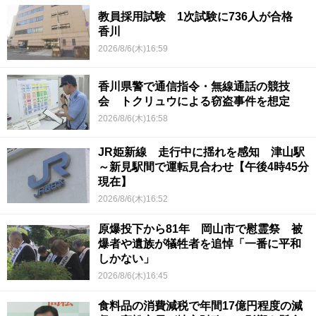
教員採用試験 1次試験に736人が合格
香川
2026/8/6(木)16:59
香川県警で通信指令・無線通話の競技
会 トクリュウによる窃盗事件を想定
2026/8/6(木)16:58
JR姫新線 走行中に揺れを感知 津山駅
～新見駅間で運転見合わせ【午後4時45分
現在】
2026/8/6(木)16:52
原爆投下から81年 岡山市で慰霊祭 被
爆者や遺族が犠牲者を追悼「一番に平和
しかない」
2026/8/6(木)16:45
食料品の消費減税で年間17億円程度の減