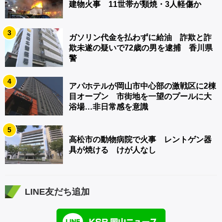
建物火事 11世帯が類焼・3人軽傷か
3
ガソリン代金を払わずに給油 詐欺と詐
欺未遂の疑いで72歳の男を逮捕 香川県
警
4
アパホテルが岡山市中心部の激戦区に2棟
目オープン 市街地を一望のプールに大
浴場…非日常感を意識
5
高松市の動物病院で火事 レントゲン器
具が焼ける けが人なし
LINE友だち追加