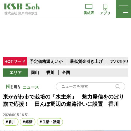
番組表
アプリ
株式会社 瀬戸内海放送
HOTワード
予定価格漏えいか
最低賃金引き上げ
アパホテル
エリア
岡山
香川
全国
ニュース
東かがわ市で栽培の「水主米」 魅力発信をのぼり
旗で応援！ 田んぼ周辺の道路沿いに設置 香川
2026/6/15 16:51
香川
経済
生活・話題