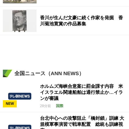
香川が生んだ文豪に続く作家を発掘 香
川菊池寛賞の作品募集
全国ニュース（ANN NEWS）
ホルムズ海峡合意案に罰金課す内容 米
イスラエル関連船舶は通行禁止か…イラ
ンが審議
NEW
国際
28分前
台北中心への攻撃阻止「橋封鎖」訓練 大
規模軍事演習で戦車配置 総統も訓練視