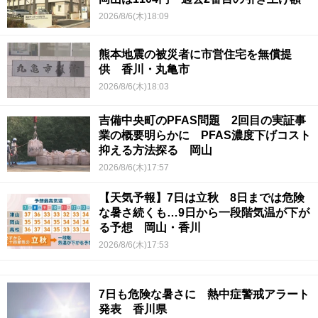
2026/8/6(木)18:09
熊本地震の被災者に市営住宅を無償提
供 香川・丸亀市
2026/8/6(木)18:03
吉備中央町のPFAS問題 2回目の実証事
業の概要明らかに PFAS濃度下げコスト
抑える方法探る 岡山
2026/8/6(木)17:57
【天気予報】7日は立秋 8日までは危険
な暑さ続くも…9日から一段階気温が下が
る予想 岡山・香川
2026/8/6(木)17:53
7日も危険な暑さに 熱中症警戒アラート
発表 香川県