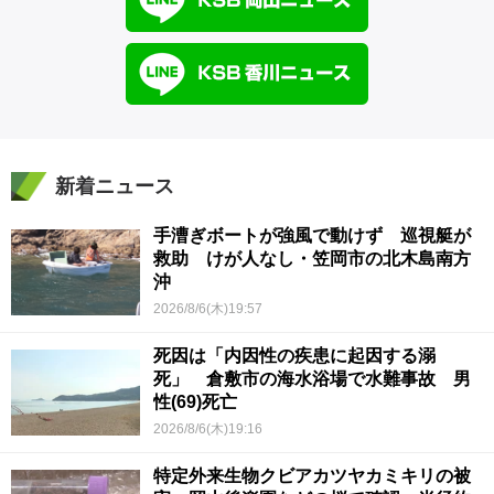
新着ニュース
手漕ぎボートが強風で動けず 巡視艇が
救助 けが人なし・笠岡市の北木島南方
沖
2026/8/6(木)19:57
死因は「内因性の疾患に起因する溺
死」 倉敷市の海水浴場で水難事故 男
性(69)死亡
2026/8/6(木)19:16
特定外来生物クビアカツヤカミキリの被