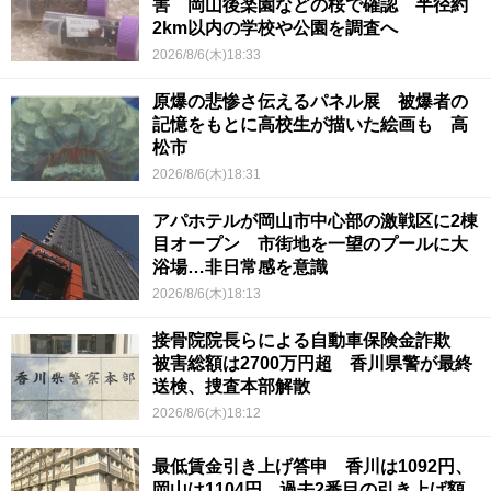
害 岡山後楽園などの桜で確認 半径約
2km以内の学校や公園を調査へ
2026/8/6(木)18:33
原爆の悲惨さ伝えるパネル展 被爆者の
記憶をもとに高校生が描いた絵画も 高
松市
2026/8/6(木)18:31
アパホテルが岡山市中心部の激戦区に2棟
目オープン 市街地を一望のプールに大
浴場…非日常感を意識
2026/8/6(木)18:13
接骨院院長らによる自動車保険金詐欺
被害総額は2700万円超 香川県警が最終
送検、捜査本部解散
2026/8/6(木)18:12
最低賃金引き上げ答申 香川は1092円、
岡山は1104円 過去2番目の引き上げ額