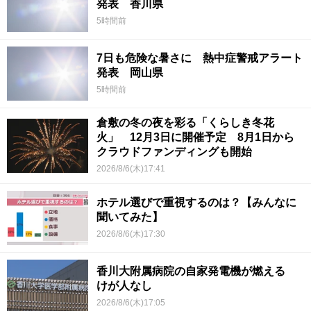
発表 香川県
5時間前
7日も危険な暑さに 熱中症警戒アラート
発表 岡山県
5時間前
倉敷の冬の夜を彩る「くらしき冬花
火」 12月3日に開催予定 8月1日から
クラウドファンディングも開始
2026/8/6(木)17:41
ホテル選びで重視するのは？【みんなに
聞いてみた】
2026/8/6(木)17:30
香川大附属病院の自家発電機が燃える
けが人なし
2026/8/6(木)17:05