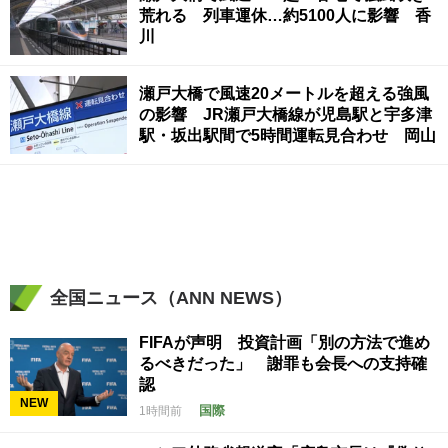
荒れる 列車運休…約5100人に影響 香
川
瀬戸大橋で風速20メートルを超える強風
の影響 JR瀬戸大橋線が児島駅と宇多津
駅・坂出駅間で5時間運転見合わせ 岡山
全国ニュース（ANN NEWS）
FIFAが声明 投資計画「別の方法で進め
るべきだった」 謝罪も会長への支持確
認
NEW
国際
1時間前