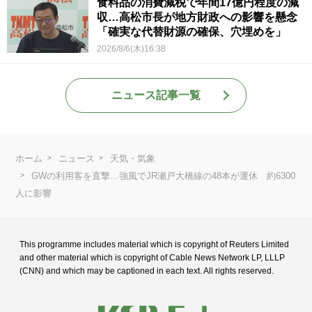
食料品の消費減税で年間17億円程度の減
収…高松市長が地方財政への影響を懸念
「確実な代替財源の確保、穴埋めを」
2026/8/6(木)16:38
ニュース記事一覧
ホーム
ニュース
天気・気象
GWの利用客を直撃…強風でJR瀬戸大橋線の48本が運休 約6300
人に影響
This programme includes material which is copyright of Reuters Limited
and
other material which is copyright of Cable News Network LP, LLLP
(CNN) and
which may be captioned in each text. All rights reserved.