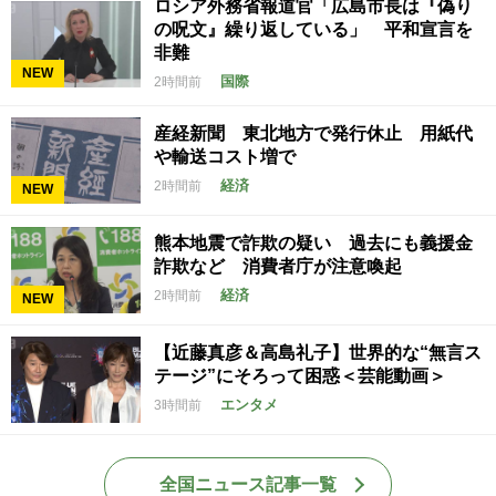
ロシア外務省報道官「広島市長は『偽り
の呪文』繰り返している」 平和宣言を
非難
NEW
国際
2時間前
産経新聞 東北地方で発行休止 用紙代
や輸送コスト増で
経済
2時間前
NEW
熊本地震で詐欺の疑い 過去にも義援金
詐欺など 消費者庁が注意喚起
経済
2時間前
NEW
【近藤真彦＆高島礼子】世界的な“無言ス
テージ”にそろって困惑＜芸能動画＞
エンタメ
3時間前
全国ニュース記事一覧