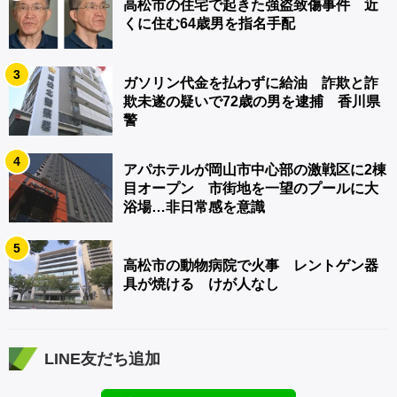
高松市の住宅で起きた強盗致傷事件 近
くに住む64歳男を指名手配
3
ガソリン代金を払わずに給油 詐欺と詐
欺未遂の疑いで72歳の男を逮捕 香川県
警
4
アパホテルが岡山市中心部の激戦区に2棟
目オープン 市街地を一望のプールに大
浴場…非日常感を意識
5
高松市の動物病院で火事 レントゲン器
具が焼ける けが人なし
LINE友だち追加