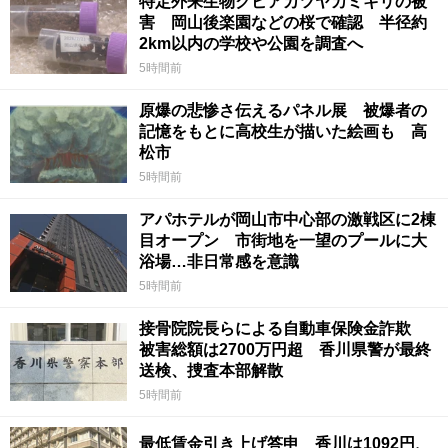
特定外来生物クビアカツヤカミキリの被
害 岡山後楽園などの桜で確認 半径約
2km以内の学校や公園を調査へ
5時間前
原爆の悲惨さ伝えるパネル展 被爆者の
記憶をもとに高校生が描いた絵画も 高
松市
5時間前
アパホテルが岡山市中心部の激戦区に2棟
目オープン 市街地を一望のプールに大
浴場…非日常感を意識
5時間前
接骨院院長らによる自動車保険金詐欺
被害総額は2700万円超 香川県警が最終
送検、捜査本部解散
5時間前
最低賃金引き上げ答申 香川は1092円、