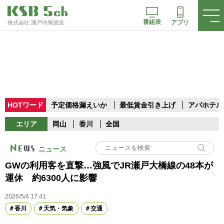
番組表
アプリ
株式会社 瀬戸内海放送
HOTワード
予定価格漏えいか
最低賃金引き上げ
アパホテル
エリア
岡山
香川
全国
ニュース
GWの利用客を直撃…強風でJR瀬戸大橋線の48本が
運休 約6300人に影響
2026/5/4 17:41
香川
天気・気象
交通