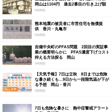
岡山は1104円 過去2番目の引き上げ額
5時間前
熊本地震の被災者に市営住宅を無償提
供 香川・丸亀市
5時間前
吉備中央町のPFAS問題 2回目の実証事
業の概要明らかに PFAS濃度下げコスト
抑える方法探る 岡山
5時間前
【天気予報】7日は立秋 8日までは危険
な暑さ続くも…9日から一段階気温が下が
る予想 岡山・香川
5時間前
7日も危険な暑さに 熱中症警戒アラート