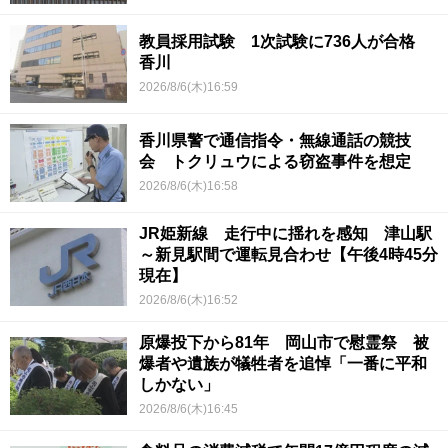
教員採用試験 1次試験に736人が合格
香川
2026/8/6(木)16:59
香川県警で通信指令・無線通話の競技
会 トクリュウによる窃盗事件を想定
2026/8/6(木)16:58
JR姫新線 走行中に揺れを感知 津山駅
～新見駅間で運転見合わせ【午後4時45分
現在】
2026/8/6(木)16:52
原爆投下から81年 岡山市で慰霊祭 被
爆者や遺族が犠牲者を追悼「一番に平和
しかない」
2026/8/6(木)16:45