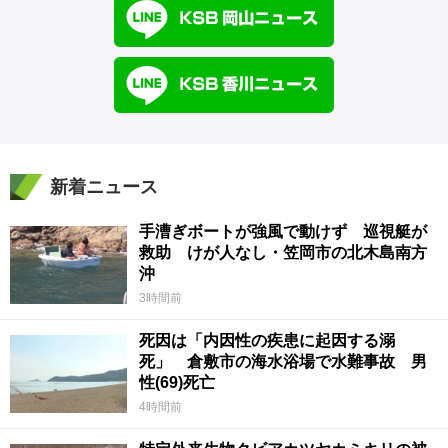
新着ニュース
手漕ぎボートが強風で動けず 巡視艇が
救助 けが人なし・笠岡市の北木島南方
沖
3時間前
死因は「内因性の疾患に起因する溺
死」 倉敷市の海水浴場で水難事故 男
性(69)死亡
4時間前