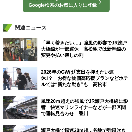
Google検索のお気に入りに登録
関連ニュース
「早く着きたい…」強風の影響でJR瀬戸
大橋線が一部運休 高松駅では新幹線の
変更や払い戻しの列
2026年のGWは｢支出を抑えたい連
休｣？ お得な物価高応援プランなどホテ
ルでは“新たな動き”も 高松市
風速20ｍ超えの強風でJR瀬戸大橋線に影
響 快速マリンライナーなどが一部区間
で運転見合わせ 香川
瀬戸大橋で風速20m超…各地で強風吹き