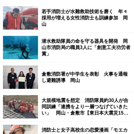
若手消防士が水難救助技術を磨く 年々
採用が増える女性消防士も訓練参加 岡
山
潜水救助隊員の命を守る器具を開発 岡
山市消防局の職員3人に「創意工夫功労者
賞」
倉敷消防署が中学生を表彰 火事を通報
し避難誘導 岡山
大規模地震を想定 消防隊員約30人が合
同訓練「連携をより一層つなげていきた
い」 岡山・倉敷市【東日本大震災15
年】
消防士と女子高校生の恋愛漫画「モエカ