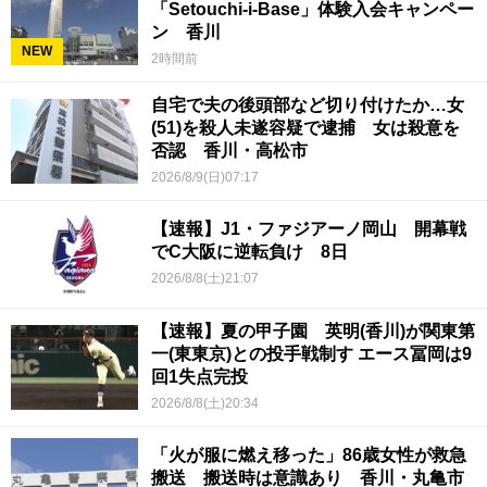
「Setouchi-i-Base」体験入会キャンペー
ン 香川
NEW
2時間前
自宅で夫の後頭部など切り付けたか…女
(51)を殺人未遂容疑で逮捕 女は殺意を
否認 香川・高松市
2026/8/9(日)07:17
【速報】J1・ファジアーノ岡山 開幕戦
でC大阪に逆転負け 8日
2026/8/8(土)21:07
【速報】夏の甲子園 英明(香川)が関東第
一(東東京)との投手戦制す エース冨岡は9
回1失点完投
2026/8/8(土)20:34
「火が服に燃え移った」86歳女性が救急
搬送 搬送時は意識あり 香川・丸亀市