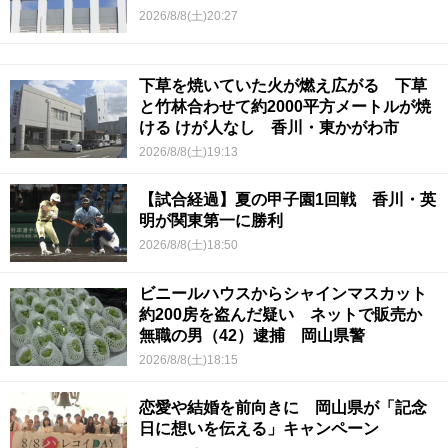
2026/8/8(土)20:27
下草を焼いていた火が燃え広がる 下草
と竹林合わせて約2000平方メートルが焼
ける けが人なし 香川・東かがわ市
2026/8/8(土)19:13
【試合経過】夏の甲子園1回戦 香川・英
明が関東第一に勝利
2026/8/8(土)18:50
ビニールハウスからシャインマスカット
約200房を盗んだ疑い ネットで販売か
無職の男（42）逮捕 岡山県警
2026/8/8(土)18:15
恋愛や結婚を前向きに 岡山県が「記念
日に想いを伝える」キャンペーン