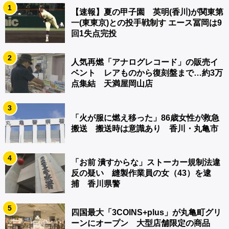
1
【速報】夏の甲子園 英明(香川)が関東第
一(東東京)との投手戦制す エース冨岡は9
回1失点完投
2
人気再燃「アナログレコード」の販売イ
ベント レアものから復刻盤まで…約3万
点集結 天満屋岡山店
3
「火が服に燃え移った」86歳女性が救急
搬送 搬送時は意識あり 香川・丸亀市
4
「お前 潰すからな」ストーカー規制法違
反の疑い 縫製作業員の女（43）を逮
捕 香川県警
5
四国最大「3COINS+plus」が丸亀町グリ
ーンにオープン 大型店舗限定の商品