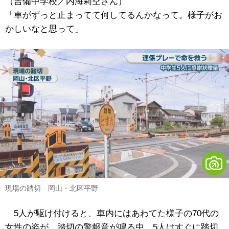
（吉備中学校／内海莉空さん）
「車がずっと止まってて何してるんかなって。様子がお
かしいなと思って」
現場の踏切 岡山・北区平野
5人が駆け付けると、車内にはあわてた様子の70代の
女性の姿が。踏切の警報音が鳴る中、5人はすぐに踏切