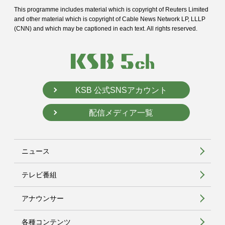
This programme includes material which is copyright of Reuters Limited
and
other material which is copyright of Cable News Network LP, LLLP
(CNN) and
which may be captioned in each text. All rights reserved.
KSB 公式SNSアカウント
配信メディア一覧
ニュース
テレビ番組
アナウンサー
各種コンテンツ