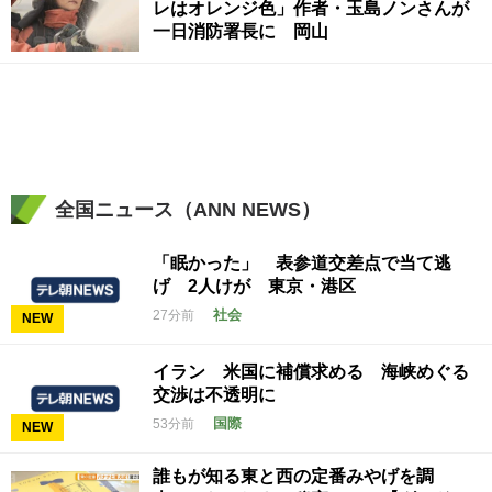
レはオレンジ色」作者・玉島ノンさんが
一日消防署長に 岡山
全国ニュース（ANN NEWS）
「眠かった」 表参道交差点で当て逃
げ 2人けが 東京・港区
社会
27分前
NEW
イラン 米国に補償求める 海峡めぐる
交渉は不透明に
国際
53分前
NEW
誰もが知る東と西の定番みやげを調