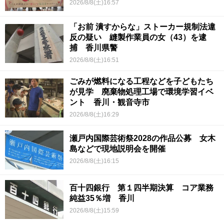
2026/8/8(土)16:57
「お前 潰すからな」ストーカー規制法違
反の疑い 縫製作業員の女（43）を逮
捕 香川県警
2026/8/8(土)16:51
ごみが燃料になる工程などを子どもたち
が見学 廃棄物処理工場で環境学習イベ
ント 香川・観音寺市
2026/8/8(土)16:29
瀬戸内国際芸術祭2028の作品公募 女木
島などで現地説明会を開催
2026/8/8(土)16:15
百十四銀行 第１四半期決算 コア業務
純益35％増 香川
2026/8/8(土)15:59