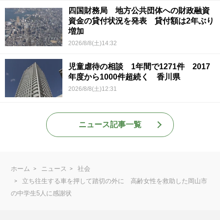
四国財務局 地方公共団体への財政融資
資金の貸付状況を発表 貸付額は2年ぶり
増加
2026/8/8(土)14:32
児童虐待の相談 1年間で1271件 2017
年度から1000件超続く 香川県
2026/8/8(土)12:31
ニュース記事一覧
ホーム
ニュース
社会
立ち往生する車を押して踏切の外に 高齢女性を救助した岡山市
の中学生5人に感謝状