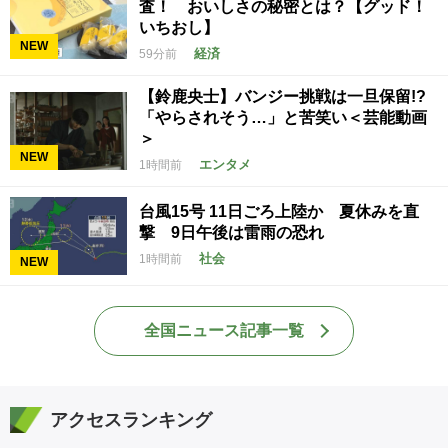
査！ おいしさの秘密とは？【グッド！
いちおし】
NEW
経済
59分前
【鈴鹿央士】バンジー挑戦は一旦保留!?
「やらされそう…」と苦笑い＜芸能動画
＞
NEW
エンタメ
1時間前
台風15号 11日ごろ上陸か 夏休みを直
撃 9日午後は雷雨の恐れ
社会
1時間前
NEW
全国ニュース記事一覧
アクセスランキング