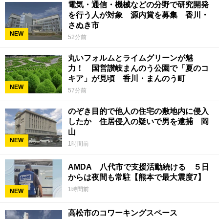
電気・通信・機械などの分野で研究開発
を行う人が対象 源内賞を募集 香川・
さぬき市
NEW
52分前
丸いフォルムとライムグリーンが魅
力！ 国営讃岐まんのう公園で「夏のコ
キア」が見頃 香川・まんのう町
NEW
57分前
のぞき目的で他人の住宅の敷地内に侵入
したか 住居侵入の疑いで男を逮捕 岡
山
NEW
1時間前
AMDA 八代市で支援活動続ける ５日
からは夜間も常駐【熊本で最大震度7】
1時間前
NEW
高松市のコワーキングスペース