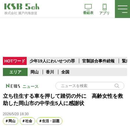
番組表
アプリ
株式会社 瀬戸内海放送
HOTワード
少年19人にわいせつの罪
官製談合事件続報
緊急
エリア
岡山
香川
全国
ニュース
立ち往生する車を押して踏切の外に 高齢女性を救
助した岡山市の中学生5人に感謝状
2026/5/20 18:30
岡山
社会
生活・話題