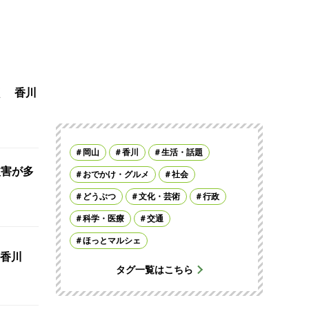
く 香川
岡山
香川
生活・話題
被害が多
おでかけ・グルメ
社会
どうぶつ
文化・芸術
行政
科学・医療
交通
ほっとマルシェ
香川
タグ一覧はこちら