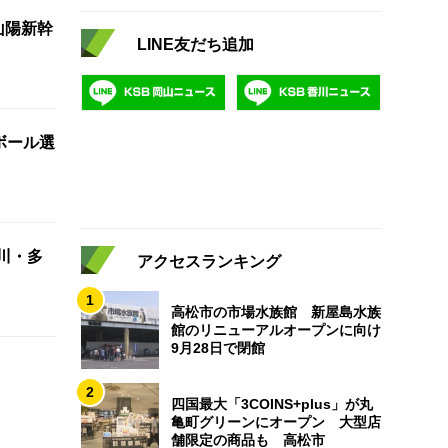
山陽新幹
LINE友だち追加
ボール選
川・多
アクセスランキング
1
高松市の市場水族館 新屋島水族
館のリニューアルオープンに向け
9月28日で閉館
2
四国最大「3COINS+plus」が丸
亀町グリーンにオープン 大型店
舗限定の商品も 高松市