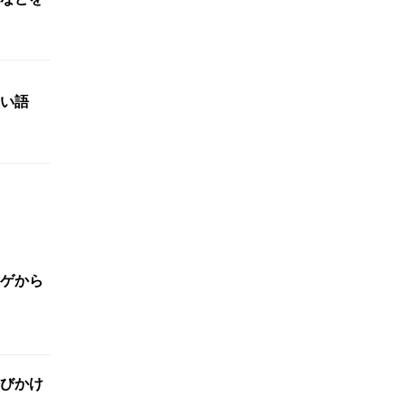
い語
ゲから
びかけ