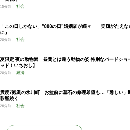
社会
15分前
「この日しかない」“888の日”婚姻届が続々 「笑顔がたえな
に」
社会
20分前
夏限定 夜の動物園 昼間とは違う動物の姿 特別なバードショ
ッド！いちおし】
経済
20分前
震度7観測の氷川町 お盆前に墓石の修理希望も…「難しい」
影響続く
社会
28分前