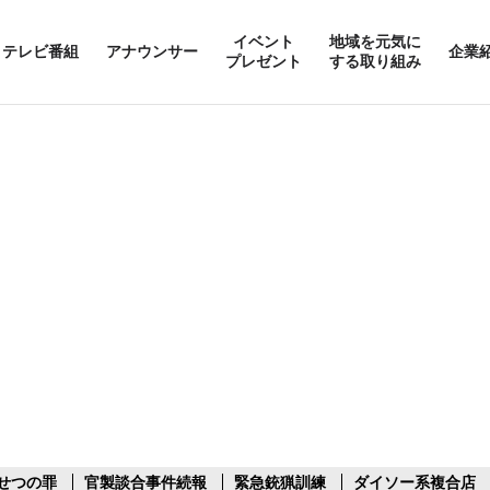
イベント
地域を元気に
テレビ番組
アナウンサー
企業
プレゼント
する取り組み
せつの罪
官製談合事件続報
緊急銃猟訓練
ダイソー系複合店