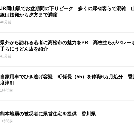
JR岡山駅でお盆期間の下りピーク 多くの帰省客らで混雑 
線は始発から夕方まで満席
40分前
県外から訪れる若者に高松市の魅力をPR 高校生らがバレー
手らにうどん店を紹介
41分前
自家用車でひき逃げ容疑 町係長（55）を停職6カ月処分 香
度津町
1時間前
熊本地震の被災者に県営住宅を提供 香川県
1時間前