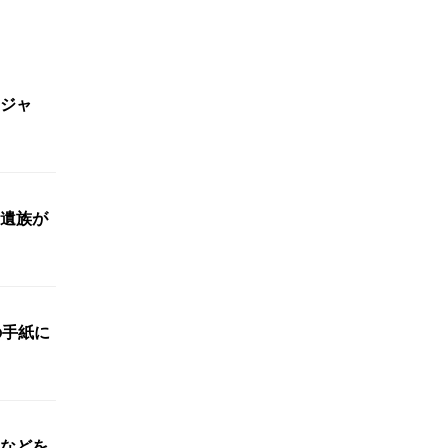
ジャ
遺族が
の手紙に
などを