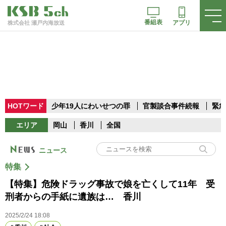
番組表
アプリ
株式会社 瀬戸内海放送
HOTワード
少年19人にわいせつの罪
官製談合事件続報
緊急
エリア
岡山
香川
全国
ニュース
特集
【特集】危険ドラッグ事故で娘を亡くして11年 受
刑者からの手紙に遺族は… 香川
2025/2/24 18:08