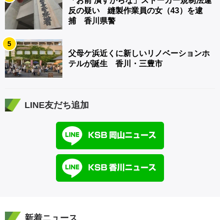
「お前 潰すからな」ストーカー規制法違
反の疑い 縫製作業員の女（43）を逮
捕 香川県警
5
父母ケ浜近くに新しいリノベーションホ
テルが誕生 香川・三豊市
LINE友だち追加
新着ニュース