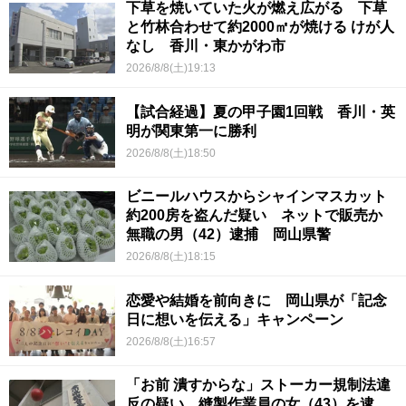
下草を焼いていた火が燃え広がる 下草
と竹林合わせて約2000㎡が焼ける けが人
なし 香川・東かがわ市
2026/8/8(土)19:13
【試合経過】夏の甲子園1回戦 香川・英
明が関東第一に勝利
2026/8/8(土)18:50
ビニールハウスからシャインマスカット
約200房を盗んだ疑い ネットで販売か
無職の男（42）逮捕 岡山県警
2026/8/8(土)18:15
恋愛や結婚を前向きに 岡山県が「記念
日に想いを伝える」キャンペーン
2026/8/8(土)16:57
「お前 潰すからな」ストーカー規制法違
反の疑い 縫製作業員の女（43）を逮