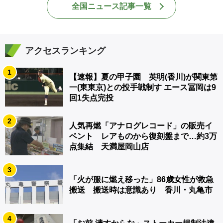
全国ニュース記事一覧
アクセスランキング
1
【速報】夏の甲子園 英明(香川)が関東第
一(東東京)との投手戦制す エース冨岡は9
回1失点完投
2
人気再燃「アナログレコード」の販売イ
ベント レアものから復刻盤まで…約3万
点集結 天満屋岡山店
3
「火が服に燃え移った」86歳女性が救急
搬送 搬送時は意識あり 香川・丸亀市
4