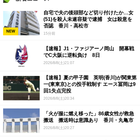
自宅で夫の後頭部など切り付けたか…女
(51)を殺人未遂容疑で逮捕 女は殺意を
否認 香川・高松市
NEW
15分前
【速報】J1・ファジアーノ岡山 開幕戦
でC大阪に逆転負け 8日
2026/8/8(土)21:07
【速報】夏の甲子園 英明(香川)が関東第
一(東東京)との投手戦制す エース冨岡は9
回1失点完投
2026/8/8(土)20:34
「火が服に燃え移った」86歳女性が救急
搬送 搬送時は意識あり 香川・丸亀市
2026/8/8(土)20:27