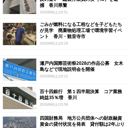
捕 香川県警
2026/8/8(土)16:51
ごみが燃料になる工程などを子どもたち
が見学 廃棄物処理工場で環境学習イベ
ント 香川・観音寺市
2026/8/8(土)16:29
瀬戸内国際芸術祭2028の作品公募 女木
島などで現地説明会を開催
2026/8/8(土)16:15
百十四銀行 第１四半期決算 コア業務
純益35％増 香川
2026/8/8(土)15:59
四国財務局 地方公共団体への財政融資
資金の貸付状況を発表 貸付額は2年ぶり