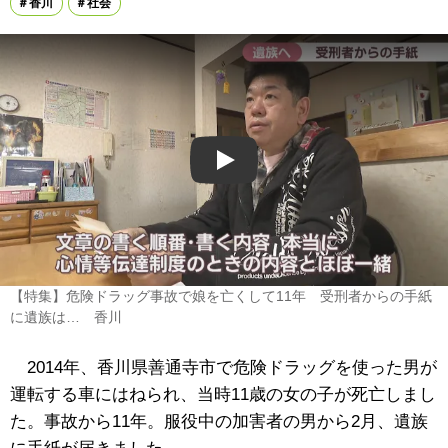
香川
社会
Play
【特集】危険ドラッグ事故で娘を亡くして11年 受刑者からの手紙
に遺族は… 香川
2014年、香川県善通寺市で危険ドラッグを使った男が
運転する車にはねられ、当時11歳の女の子が死亡しまし
た。事故から11年。服役中の加害者の男から2月、遺族