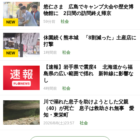
悠仁さま 広島でキャンプ大会や歴史博
物館に 2日間の訪問終え帰京
社会
59分前
NEW
休園続く熊本城 「8割減った」土産店に
打撃
社会
1時間前
NEW
【速報】岩手県で震度4 北海道から福
島県の広い範囲で揺れ 新幹線に影響な
し
社会
4時間前
川で溺れた息子を助けようとした父親
（40）が死亡 息子は救助され無事 愛
知・東栄町
社会
2026/8/8(土)23:57