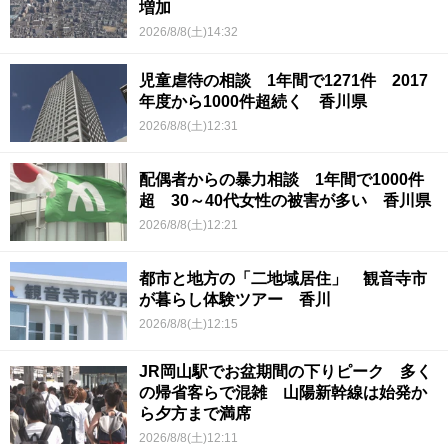
増加
2026/8/8(土)14:32
児童虐待の相談 1年間で1271件 2017
年度から1000件超続く 香川県
2026/8/8(土)12:31
配偶者からの暴力相談 1年間で1000件
超 30～40代女性の被害が多い 香川県
2026/8/8(土)12:21
都市と地方の「二地域居住」 観音寺市
が暮らし体験ツアー 香川
2026/8/8(土)12:15
JR岡山駅でお盆期間の下りピーク 多く
の帰省客らで混雑 山陽新幹線は始発か
ら夕方まで満席
2026/8/8(土)12:11