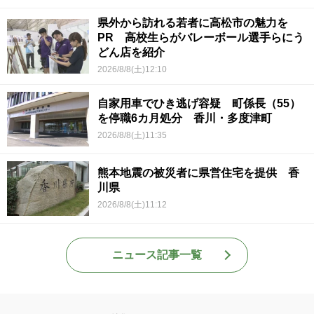
県外から訪れる若者に高松市の魅力を
PR 高校生らがバレーボール選手らにう
どん店を紹介
2026/8/8(土)12:10
自家用車でひき逃げ容疑 町係長（55）
を停職6カ月処分 香川・多度津町
2026/8/8(土)11:35
熊本地震の被災者に県営住宅を提供 香
川県
2026/8/8(土)11:12
ニュース記事一覧