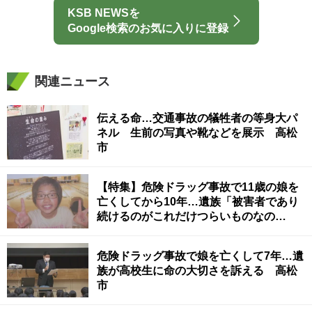
KSB NEWSを
Google検索のお気に入りに登録
関連ニュース
伝える命…交通事故の犠牲者の等身大パ
ネル 生前の写真や靴などを展示 高松
市
【特集】危険ドラッグ事故で11歳の娘を
亡くしてから10年…遺族「被害者であり
続けるのがこれだけつらいものなの
か」 香川・善通寺市
危険ドラッグ事故で娘を亡くして7年…遺
族が高校生に命の大切さを訴える 高松
市