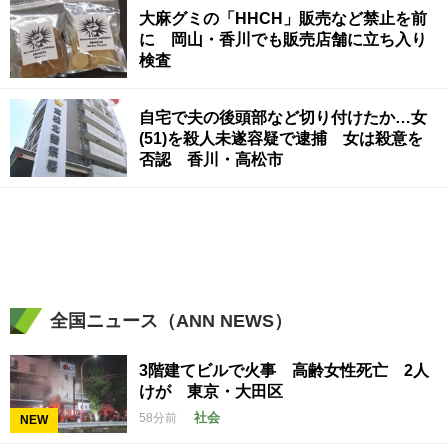
大麻グミの「HHCH」販売など禁止を前
に 岡山・香川でも販売店舗に立ち入り
検査
自宅で夫の後頭部など切り付けたか…女
(51)を殺人未遂容疑で逮捕 女は殺意を
否認 香川・高松市
全国ニュース（ANN NEWS）
3階建てビルで火事 高齢女性死亡 2人
けが 東京・大田区
社会
58分前
NEW