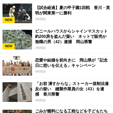
【試合経過】夏の甲子園1回戦 香川・英
明が関東第一に勝利
2時間前
NEW
ビニールハウスからシャインマスカット
約200房を盗んだ疑い ネットで販売か
無職の男（42）逮捕 岡山県警
NEW
2時間前
恋愛や結婚を前向きに 岡山県が「記念
日に想いを伝える」キャンペーン
4時間前
「お前 潰すからな」ストーカー規制法違
反の疑い 縫製作業員の女（43）を逮
捕 香川県警
4時間前
ごみが燃料になる工程などを子どもたち