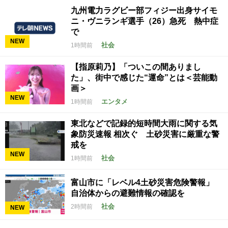
九州電力ラグビー部フィジー出身サイモ
ニ・ヴニランギ選手（26）急死 熱中症
で
NEW
社会
1時間前
【指原莉乃】「ついこの間ありまし
た」、街中で感じた“運命”とは＜芸能動
画＞
NEW
エンタメ
1時間前
東北などで記録的短時間大雨に関する気
象防災速報 相次ぐ 土砂災害に厳重な警
戒を
NEW
社会
1時間前
富山市に「レベル4土砂災害危険警報」
自治体からの避難情報の確認を
社会
2時間前
NEW