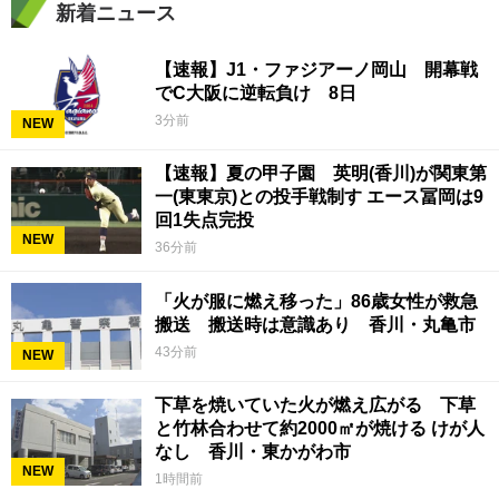
新着ニュース
【速報】J1・ファジアーノ岡山 開幕戦
でC大阪に逆転負け 8日
3分前
NEW
【速報】夏の甲子園 英明(香川)が関東第
一(東東京)との投手戦制す エース冨岡は9
回1失点完投
NEW
36分前
「火が服に燃え移った」86歳女性が救急
搬送 搬送時は意識あり 香川・丸亀市
43分前
NEW
下草を焼いていた火が燃え広がる 下草
と竹林合わせて約2000㎡が焼ける けが人
なし 香川・東かがわ市
NEW
1時間前