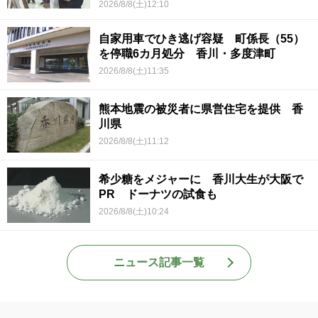
2026/8/8(土)12:10
自家用車でひき逃げ容疑 町係長（55）
を停職6カ月処分 香川・多度津町
2026/8/8(土)11:35
熊本地震の被災者に県営住宅を提供 香
川県
2026/8/8(土)11:12
希少糖をメジャーに 香川大生が大阪で
PR ドーナツの試食も
2026/8/8(土)10:24
ニュース記事一覧