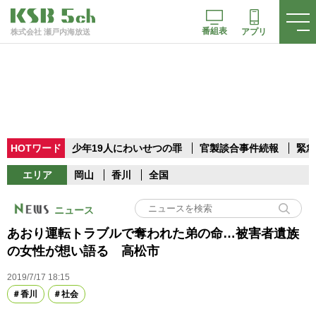
番組表
アプリ
株式会社 瀬戸内海放送
HOTワード
少年19人にわいせつの罪
官製談合事件続報
緊急
エリア
岡山
香川
全国
ニュース
あおり運転トラブルで奪われた弟の命…被害者遺族
の女性が想い語る 高松市
2019/7/17 18:15
香川
社会