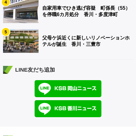
4
自家用車でひき逃げ容疑 町係長（55）
を停職6カ月処分 香川・多度津町
5
父母ケ浜近くに新しいリノベーションホ
テルが誕生 香川・三豊市
LINE友だち追加