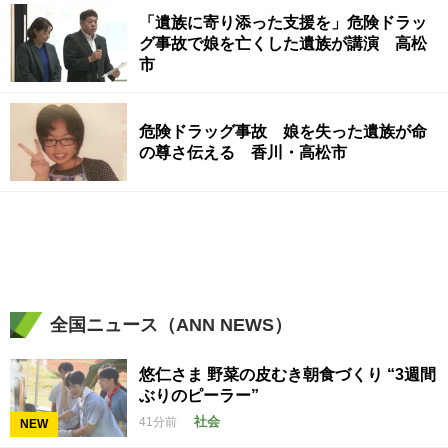
「遺族に寄り添った支援を」危険ドラッ
グ事故で娘を亡くした遺族が講演 高松
市
危険ドラッグ事故 娘を失った遺族が命
の尊さ伝える 香川・高松市
全国ニュース（ANN NEWS）
悠仁さま 野菜の皮むき朝食づくり “3週間
ぶりのピーラー”
社会
41分前
NEW