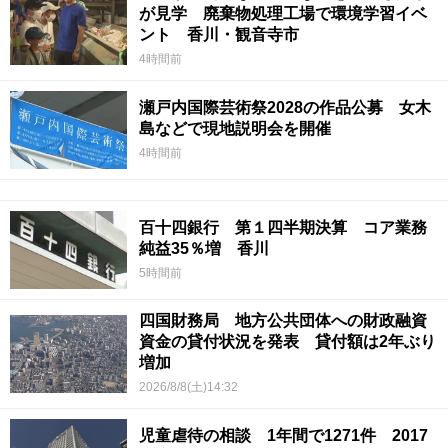
が見学 廃棄物処理工場で環境学習イベ
ント 香川・観音寺市
4時間前
瀬戸内国際芸術祭2028の作品公募 女木
島などで現地説明会を開催
4時間前
百十四銀行 第１四半期決算 コア業務
純益35％増 香川
5時間前
四国財務局 地方公共団体への財政融資
資金の貸付状況を発表 貸付額は2年ぶり
増加
2026/8/8(土)14:32
児童虐待の相談 1年間で1271件 2017