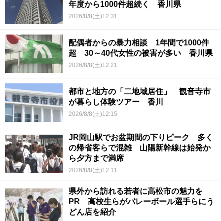
年度から1000件超続く 香川県
2026/8/8(土)12:31
配偶者からの暴力相談 1年間で1000件
超 30～40代女性の被害が多い 香川県
2026/8/8(土)12:21
都市と地方の「二地域居住」 観音寺市
が暮らし体験ツアー 香川
2026/8/8(土)12:15
JR岡山駅でお盆期間の下りピーク 多く
の帰省客らで混雑 山陽新幹線は始発か
ら夕方まで満席
2026/8/8(土)12:11
県外から訪れる若者に高松市の魅力を
PR 高校生らがバレーボール選手らにう
どん店を紹介