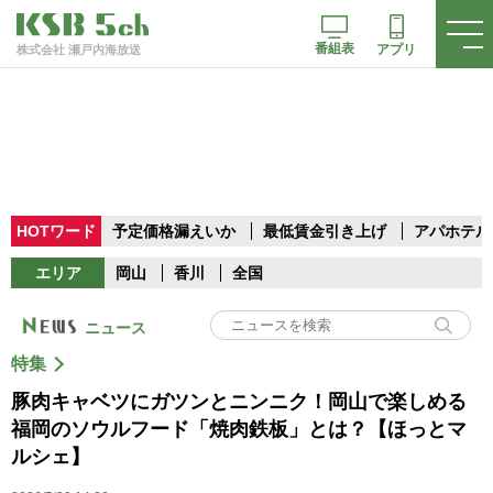
番組表
アプリ
株式会社 瀬戸内海放送
HOTワード
予定価格漏えいか
最低賃金引き上げ
アパホテル
エリア
岡山
香川
全国
ニュース
特集
豚肉キャベツにガツンとニンニク！岡山で楽しめる
福岡のソウルフード「焼肉鉄板」とは？【ほっとマ
ルシェ】