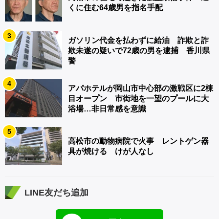
くに住む64歳男を指名手配
3
ガソリン代金を払わずに給油 詐欺と詐
欺未遂の疑いで72歳の男を逮捕 香川県
警
4
アパホテルが岡山市中心部の激戦区に2棟
目オープン 市街地を一望のプールに大
浴場…非日常感を意識
5
高松市の動物病院で火事 レントゲン器
具が焼ける けが人なし
LINE友だち追加