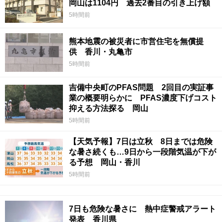
岡山は1104円 過去2番目の引き上げ額
5時間前
熊本地震の被災者に市営住宅を無償提
供 香川・丸亀市
5時間前
吉備中央町のPFAS問題 2回目の実証事
業の概要明らかに PFAS濃度下げコスト
抑える方法探る 岡山
5時間前
【天気予報】7日は立秋 8日までは危険
な暑さ続くも…9日から一段階気温が下が
る予想 岡山・香川
5時間前
7日も危険な暑さに 熱中症警戒アラート
発表 香川県