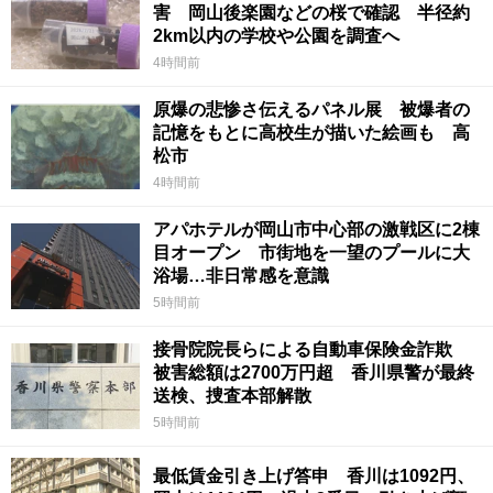
害 岡山後楽園などの桜で確認 半径約
2km以内の学校や公園を調査へ
4時間前
原爆の悲惨さ伝えるパネル展 被爆者の
記憶をもとに高校生が描いた絵画も 高
松市
4時間前
アパホテルが岡山市中心部の激戦区に2棟
目オープン 市街地を一望のプールに大
浴場…非日常感を意識
5時間前
接骨院院長らによる自動車保険金詐欺
被害総額は2700万円超 香川県警が最終
送検、捜査本部解散
5時間前
最低賃金引き上げ答申 香川は1092円、