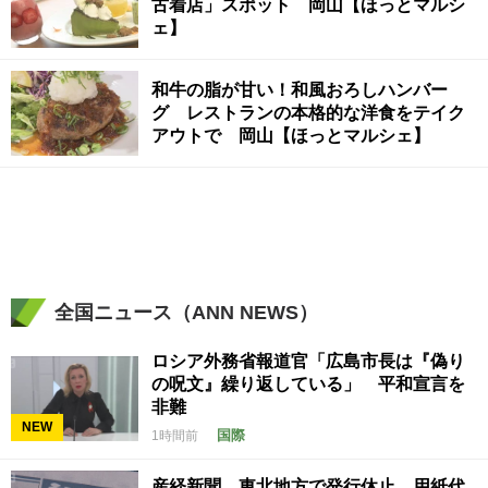
古着店」スポット 岡山【ほっとマルシ
ェ】
和牛の脂が甘い！和風おろしハンバー
グ レストランの本格的な洋食をテイク
アウトで 岡山【ほっとマルシェ】
全国ニュース（ANN NEWS）
ロシア外務省報道官「広島市長は『偽り
の呪文』繰り返している」 平和宣言を
非難
NEW
国際
1時間前
産経新聞 東北地方で発行休止 用紙代