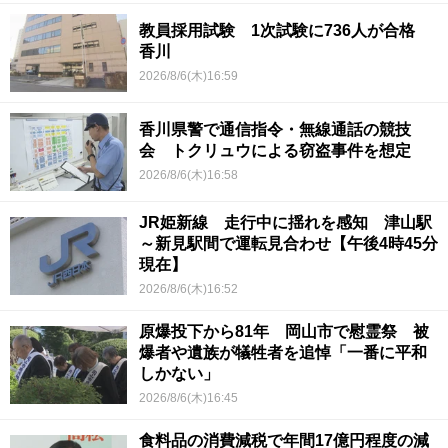
教員採用試験 1次試験に736人が合格
香川
2026/8/6(木)16:59
香川県警で通信指令・無線通話の競技
会 トクリュウによる窃盗事件を想定
2026/8/6(木)16:58
JR姫新線 走行中に揺れを感知 津山駅
～新見駅間で運転見合わせ【午後4時45分
現在】
2026/8/6(木)16:52
原爆投下から81年 岡山市で慰霊祭 被
爆者や遺族が犠牲者を追悼「一番に平和
しかない」
2026/8/6(木)16:45
食料品の消費減税で年間17億円程度の減