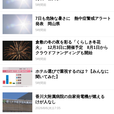
5時間前
7日も危険な暑さに 熱中症警戒アラート
発表 岡山県
5時間前
倉敷の冬の夜を彩る「くらしき冬花
火」 12月3日に開催予定 8月1日から
クラウドファンディングも開始
5時間前
ホテル選びで重視するのは？【みんなに
聞いてみた】
5時間前
香川大附属病院の自家発電機が燃える
けが人なし
2026/8/6(木)17:05