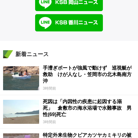
新着ニュース
手漕ぎボートが強風で動けず 巡視艇が
救助 けが人なし・笠岡市の北木島南方
沖
3時間前
死因は「内因性の疾患に起因する溺
死」 倉敷市の海水浴場で水難事故 男
性(69)死亡
3時間前
特定外来生物クビアカツヤカミキリの被