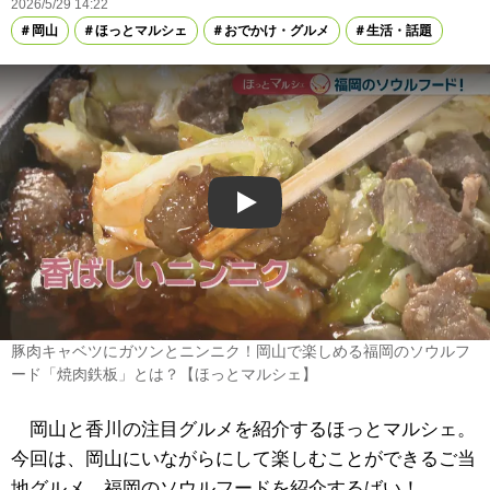
2026/5/29 14:22
岡山
ほっとマルシェ
おでかけ・グルメ
生活・話題
Play
豚肉キャベツにガツンとニンニク！岡山で楽しめる福岡のソウルフ
ード「焼肉鉄板」とは？【ほっとマルシェ】
岡山と香川の注目グルメを紹介するほっとマルシェ。
今回は、岡山にいながらにして楽しむことができるご当
地グルメ、福岡のソウルフードを紹介するばい！