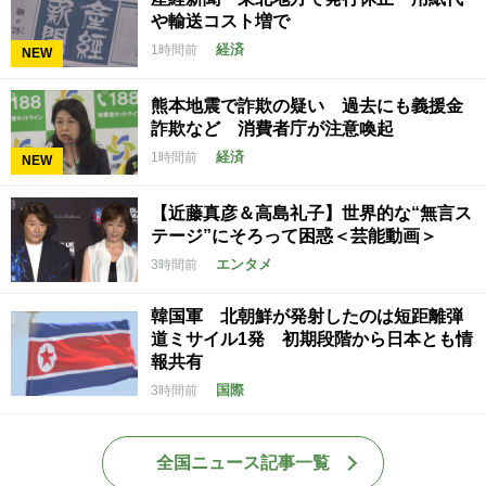
や輸送コスト増で
経済
1時間前
NEW
熊本地震で詐欺の疑い 過去にも義援金
詐欺など 消費者庁が注意喚起
経済
1時間前
NEW
【近藤真彦＆高島礼子】世界的な“無言ス
テージ”にそろって困惑＜芸能動画＞
エンタメ
3時間前
韓国軍 北朝鮮が発射したのは短距離弾
道ミサイル1発 初期段階から日本とも情
報共有
国際
3時間前
全国ニュース記事一覧