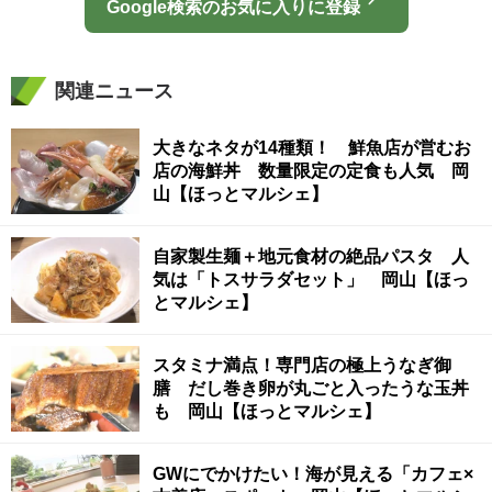
Google検索のお気に入りに登録
関連ニュース
大きなネタが14種類！ 鮮魚店が営むお
店の海鮮丼 数量限定の定食も人気 岡
山【ほっとマルシェ】
自家製生麺＋地元食材の絶品パスタ 人
気は「トスサラダセット」 岡山【ほっ
とマルシェ】
スタミナ満点！専門店の極上うなぎ御
膳 だし巻き卵が丸ごと入ったうな玉丼
も 岡山【ほっとマルシェ】
GWにでかけたい！海が見える「カフェ×