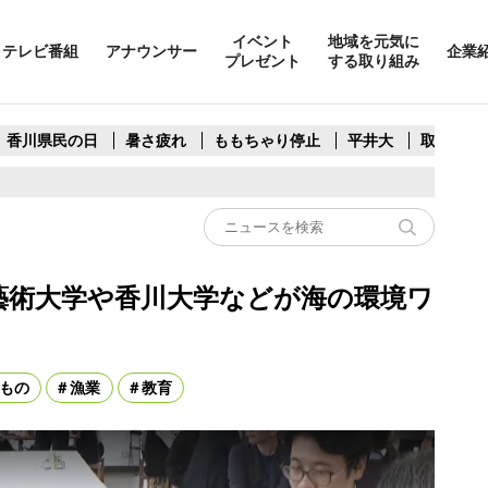
イベント
地域を元気に
テレビ番組
アナウンサー
企業
プレゼント
する取り組み
香川県民の日
暑さ疲れ
ももちゃり停止
平井大
取水制限
藝術大学や香川大学などが海の環境ワ
もの
漁業
教育