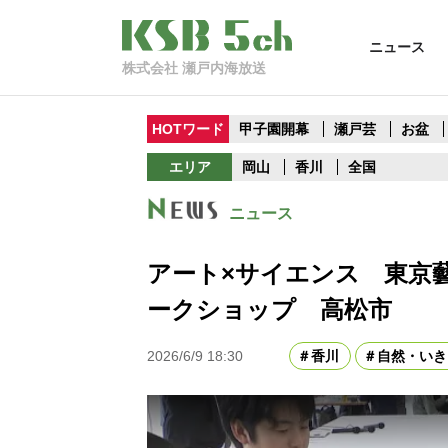
ニュース
株式会社 瀬戸内海放送
HOTワード
甲子園開幕
瀬戸芸
お盆
エリア
岡山
香川
全国
ニュース
アート×サイエンス 東京
ークショップ 高松市
2026/6/9 18:30
香川
自然・いき