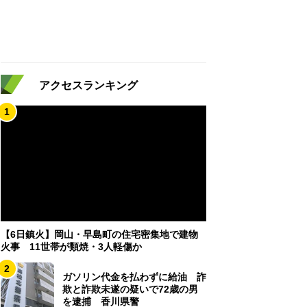
アクセスランキング
1
【6日鎮火】岡山・早島町の住宅密集地で建物
火事 11世帯が類焼・3人軽傷か
2
ガソリン代金を払わずに給油 詐
欺と詐欺未遂の疑いで72歳の男
を逮捕 香川県警