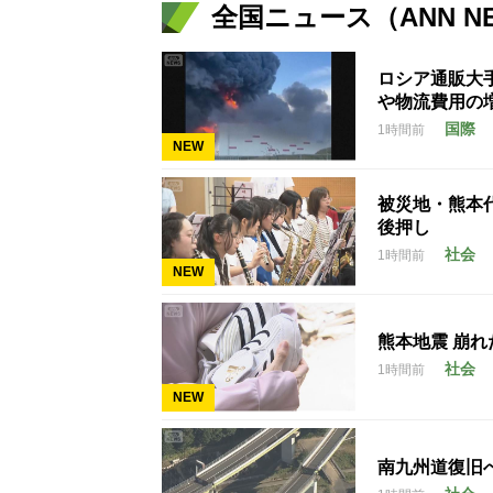
全国ニュース（ANN N
ロシア通販大
や物流費用の
国際
1時間前
NEW
被災地・熊本
後押し
社会
1時間前
NEW
熊本地震 崩
社会
1時間前
NEW
南九州道復旧へ