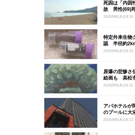
死因は「内因
故 男性(69)
2026/8/6(木)19:16
特定外来生物
認 半径約2
2026/8/6(木)18:33
原爆の悲惨さ
絵画も 高松
2026/8/6(木)18:31
アパホテルが
のプールに大
2026/8/6(木)18:13