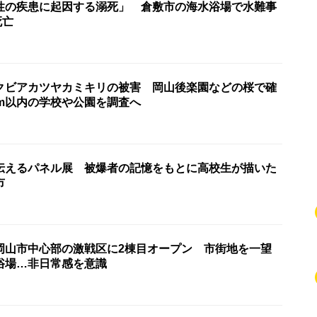
性の疾患に起因する溺死」 倉敷市の海水浴場で水難事
死亡
クビアカツヤカミキリの被害 岡山後楽園などの桜で確
km以内の学校や公園を調査へ
伝えるパネル展 被爆者の記憶をもとに高校生が描いた
市
岡山市中心部の激戦区に2棟目オープン 市街地を一望
浴場…非日常感を意識