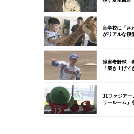
現す夏至観音
盲学校に「さ
がリアルな模
障害者野球・
J1ファジア
リールーム」