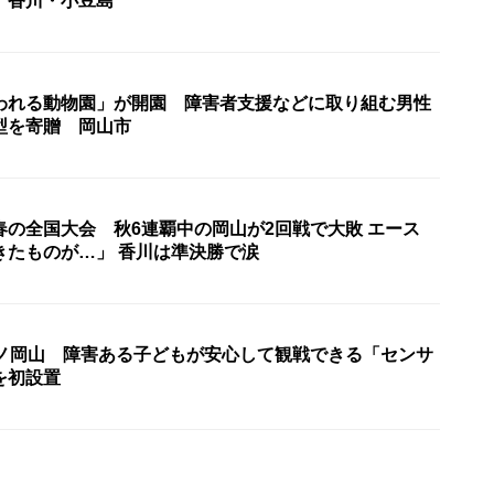
 香川・小豆島
われる動物園」が開園 障害者支援などに取り組む男性
型を寄贈 岡山市
春の全国大会 秋6連覇中の岡山が2回戦で大敗 エース
「築き上げてきたものが…」 香川は準決勝で涙
ーノ岡山 障害ある子どもが安心して観戦できる「センサ
を初設置