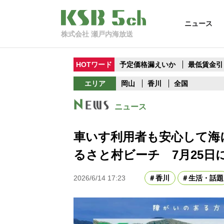
ニュース
株式会社 瀬戸内海放送
HOTワード
予定価格漏えいか
最低賃金引
エリア
岡山
香川
全国
ニュース
車いす利用者も安心して海
るさと村ビーチ 7月25日
2026/6/14 17:23
香川
生活・話題