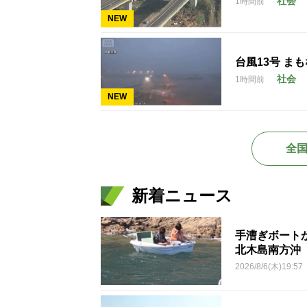
社会
1時間前
NEW
台風13号 ま
社会
1時間前
NEW
全
新着ニュース
手漕ぎボート
北木島南方沖
2026/8/6(木)19:57