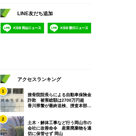
LINE友だち追加
アクセスランキング
1
接骨院院長らによる自動車保険金
詐欺 被害総額は2700万円超
香川県警が最終送検、捜査本部解
散
2
土木・解体工事など行う岡山市の
会社に改善命令 産業廃棄物を適
切に保管せず 岡山