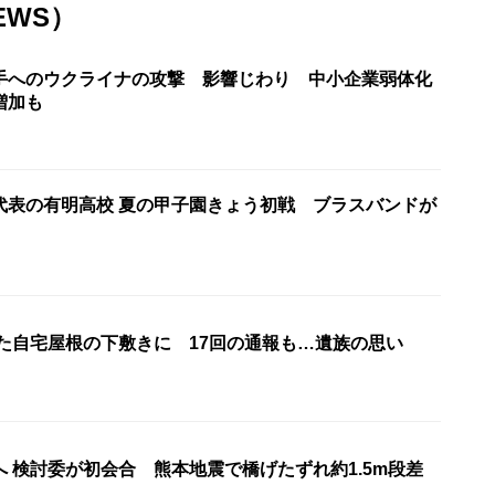
EWS）
手へのウクライナの攻撃 影響じわり 中小企業弱体化
増加も
代表の有明高校 夏の甲子園きょう初戦 ブラスバンドが
れた自宅屋根の下敷きに 17回の通報も…遺族の思い
 検討委が初会合 熊本地震で橋げたずれ約1.5m段差