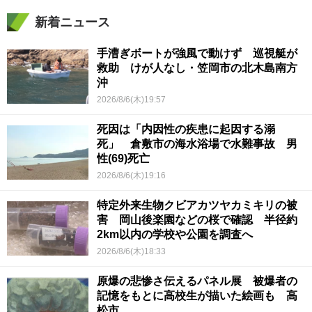
新着ニュース
手漕ぎボートが強風で動けず 巡視艇が
救助 けが人なし・笠岡市の北木島南方
沖
2026/8/6(木)19:57
死因は「内因性の疾患に起因する溺
死」 倉敷市の海水浴場で水難事故 男
性(69)死亡
2026/8/6(木)19:16
特定外来生物クビアカツヤカミキリの被
害 岡山後楽園などの桜で確認 半径約
2km以内の学校や公園を調査へ
2026/8/6(木)18:33
原爆の悲惨さ伝えるパネル展 被爆者の
記憶をもとに高校生が描いた絵画も 高
松市