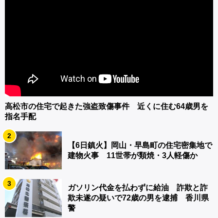
高松市の住宅で起きた強盗致傷事件 近くに住む64歳男を
指名手配
2
【6日鎮火】岡山・早島町の住宅密集地で
建物火事 11世帯が類焼・3人軽傷か
3
ガソリン代金を払わずに給油 詐欺と詐
欺未遂の疑いで72歳の男を逮捕 香川県
警