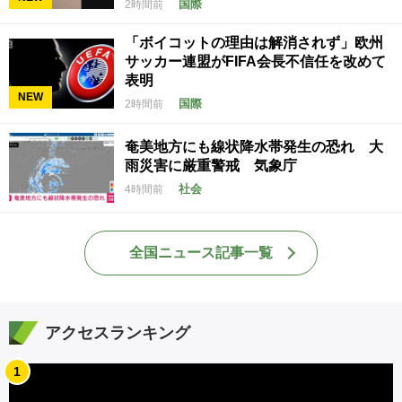
国際
2時間前
「ボイコットの理由は解消されず」欧州
サッカー連盟がFIFA会長不信任を改めて
表明
NEW
国際
2時間前
奄美地方にも線状降水帯発生の恐れ 大
雨災害に厳重警戒 気象庁
社会
4時間前
全国ニュース記事一覧
アクセスランキング
1