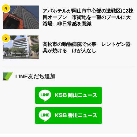
4
アパホテルが岡山市中心部の激戦区に2棟
目オープン 市街地を一望のプールに大
浴場…非日常感を意識
5
高松市の動物病院で火事 レントゲン器
具が焼ける けが人なし
LINE友だち追加