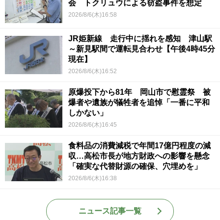
会 トクリュウによる窃盗事件を想定
2026/8/6(木)16:58
JR姫新線 走行中に揺れを感知 津山駅
～新見駅間で運転見合わせ【午後4時45分
現在】
2026/8/6(木)16:52
原爆投下から81年 岡山市で慰霊祭 被
爆者や遺族が犠牲者を追悼「一番に平和
しかない」
2026/8/6(木)16:45
食料品の消費減税で年間17億円程度の減
収…高松市長が地方財政への影響を懸念
「確実な代替財源の確保、穴埋めを」
2026/8/6(木)16:38
ニュース記事一覧