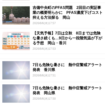
吉備中央町のPFAS問題 2回目の実証事
業の概要明らかに PFAS濃度下げコスト
抑える方法探る 岡山
2026/8/6(木)17:57
【天気予報】7日は立秋 8日までは危険
な暑さ続くも…9日から一段階気温が下が
る予想 岡山・香川
2026/8/6(木)17:53
7日も危険な暑さに 熱中症警戒アラート
発表 香川県
2026/8/6(木)17:51
7日も危険な暑さに 熱中症警戒アラート
発表 岡山県
2026/8/6(木)17:50