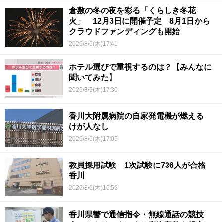
倉敷の冬の夜を彩る「くらしき冬花
火」 12月3日に開催予定 8月1日から
クラウドファンディングも開始
2026/8/6(木)17:41
ホテル選びで重視するのは？【みんなに
聞いてみた】
2026/8/6(木)17:30
香川大附属病院の自家発電機が燃える
けが人なし
2026/8/6(木)17:05
教員採用試験 1次試験に736人が合格
香川
2026/8/6(木)16:59
香川県警で通信指令・無線通話の競技