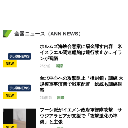
全国ニュース（ANN NEWS）
ホルムズ海峡合意案に罰金課す内容 米
イスラエル関連船舶は通行禁止か…イラ
ンが審議
NEW
国際
26分前
台北中心への攻撃阻止「橋封鎖」訓練 大
規模軍事演習で戦車配置 総統も訓練視
察
NEW
国際
2時間前
フーシ派がイエメン政府軍部隊攻撃 サ
ウジアラビアが支援で「攻撃激化の準
備」と主張
NEW