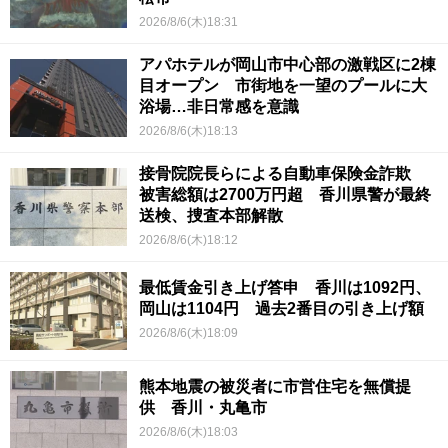
2026/8/6(木)18:31
アパホテルが岡山市中心部の激戦区に2棟
目オープン 市街地を一望のプールに大
浴場…非日常感を意識
2026/8/6(木)18:13
接骨院院長らによる自動車保険金詐欺
被害総額は2700万円超 香川県警が最終
送検、捜査本部解散
2026/8/6(木)18:12
最低賃金引き上げ答申 香川は1092円、
岡山は1104円 過去2番目の引き上げ額
2026/8/6(木)18:09
熊本地震の被災者に市営住宅を無償提
供 香川・丸亀市
2026/8/6(木)18:03