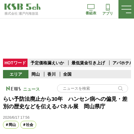
番組表
アプリ
株式会社 瀬戸内海放送
HOTワード
予定価格漏えいか
最低賃金引き上げ
アパホテル
エリア
岡山
香川
全国
ニュース
らい予防法廃止から30年 ハンセン病への偏見・差
別の歴史などを伝えるパネル展 岡山県庁
2026/6/17 17:56
岡山
社会