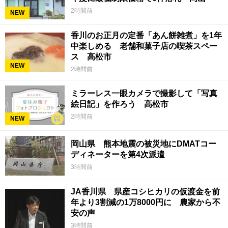
2時間前
NEW
香川のお正月の定番「あん餅雑煮」を1年
中楽しめる 老舗和菓子店の喫茶スペー
ス 高松市
NEW
2時間前
ミラーレス一眼カメラで撮影して「写真
絵日記」を作ろう 高松市
2時間前
NEW
岡山県 熊本地震の被災地にDMATコー
ディネーターを第4次派遣
3時間前
JA香川県 県産コシヒカリの仮渡金を前
年より3割減の1万8000円に 農家から不
安の声
3時間前