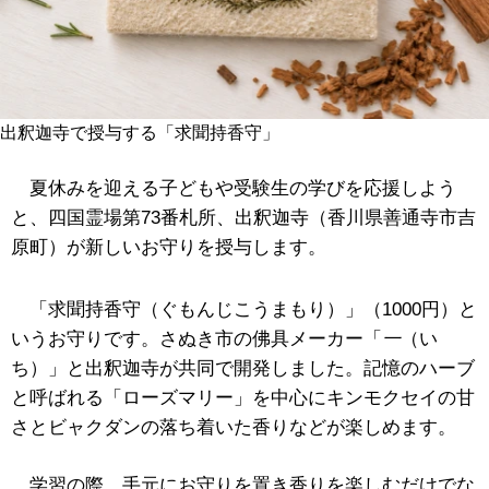
出釈迦寺で授与する「求聞持香守」
夏休みを迎える子どもや受験生の学びを応援しよう
と、
四国霊場第73番札所、出釈迦寺（香川県善通寺市吉
原町）が新しいお守りを授与します。
「求聞持香守（
ぐもんじこうまもり）
」（1000円）と
いうお守りです。
さぬき市の佛具メーカー
「
一
（い
ち）」と出釈迦寺が共同で開発しました。
記憶のハーブ
と呼ばれる「ローズマリー」を中心にキンモクセイの甘
さとビャクダンの落ち着いた香りなどが楽しめます。
学習の際、手元にお守りを置き香りを楽しむだけでな