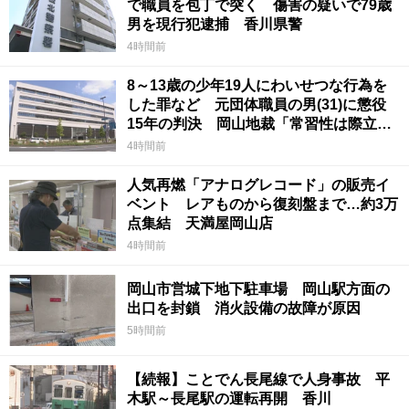
で職員を包丁で突く 傷害の疑いで79歳
男を現行犯逮捕 香川県警
4時間前
8～13歳の少年19人にわいせつな行為を
した罪など 元団体職員の男(31)に懲役
15年の判決 岡山地裁「常習性は際立っ
ていて被害結果も非常に重い」
4時間前
人気再燃「アナログレコード」の販売イ
ベント レアものから復刻盤まで…約3万
点集結 天満屋岡山店
4時間前
岡山市営城下地下駐車場 岡山駅方面の
出口を封鎖 消火設備の故障が原因
5時間前
【続報】ことでん長尾線で人身事故 平
木駅～長尾駅の運転再開 香川