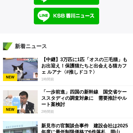
新着ニュース
【中継】3万匹に1匹「オスの三毛猫」も
お出迎え！保護猫たちと出会える猫カフ
ェ ルアナ〈#推しドコ？〉
NEW
1時間前
「一歩前進」四国の新幹線 国交省ケー
ススタディの調査対象に 需要推計やル
ート案検討
NEW
2時間前
新見市の官製談合事件 建設会社は2025
年度に最低制限価格で6件落札 岡山