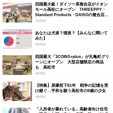
四国最大級！ダイソー系複合店がイオン
モール高松にオープン THREEPPY・
Standard Products・DAISOの複合店は
香川県初
4時間前
あなたは犬派？猫派？【みんなに聞いて
みた】
4時間前
四国最大「3COINS+plus」が丸亀町グリ
ーンにオープン 大型店舗限定の商品
も 高松市
4時間前
【特集】原爆投下81年 戦争の記憶を受
け継ぐ…平和を願う高松市の9歳の少女
4時間前
「入所者が暴れている」高齢者向け住宅