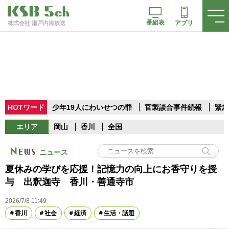
番組表
アプリ
株式会社 瀬戸内海放送
HOTワード
少年19人にわいせつの罪
官製談合事件続報
緊急
エリア
岡山
香川
全国
ニュース
夏休みの学びを応援！記憶力の向上にお香守りを授
与 出釈迦寺 香川・善通寺市
2026/7/8 11:49
香川
社会
経済
生活・話題