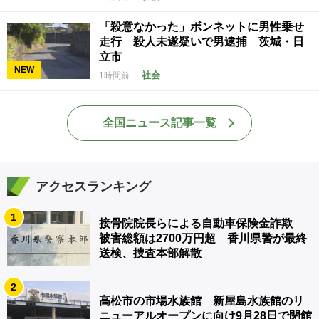
「殺意なかった」ボンネットに男性乗せ
走行 殺人未遂疑いで男逮捕 茨城・日
立市
NEW
社会
1時間前
全国ニュース記事一覧
アクセスランキング
1
接骨院院長らによる自動車保険金詐欺
被害総額は2700万円超 香川県警が最終
送検、捜査本部解散
2
高松市の市場水族館 新屋島水族館のリ
ニューアルオープンに向け9月28日で閉館