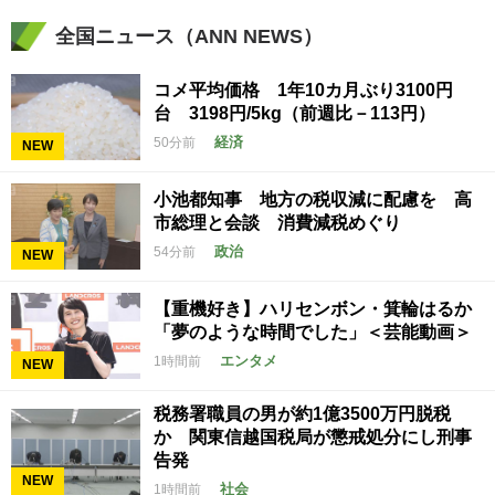
全国ニュース（ANN NEWS）
コメ平均価格 1年10カ月ぶり3100円
台 3198円/5kg（前週比－113円）
経済
50分前
NEW
小池都知事 地方の税収減に配慮を 高
市総理と会談 消費減税めぐり
政治
54分前
NEW
【重機好き】ハリセンボン・箕輪はるか
「夢のような時間でした」＜芸能動画＞
エンタメ
1時間前
NEW
税務署職員の男が約1億3500万円脱税
か 関東信越国税局が懲戒処分にし刑事
告発
NEW
社会
1時間前