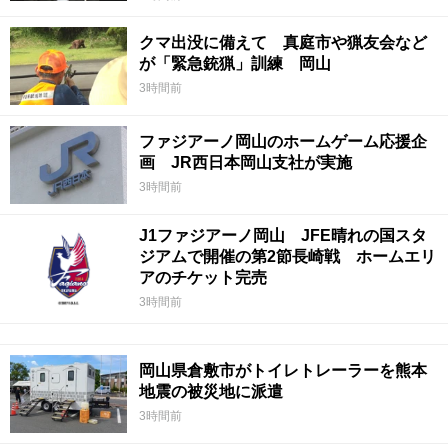
クマ出没に備えて 真庭市や猟友会など
が「緊急銃猟」訓練 岡山
3時間前
ファジアーノ岡山のホームゲーム応援企
画 JR西日本岡山支社が実施
3時間前
J1ファジアーノ岡山 JFE晴れの国スタ
ジアムで開催の第2節長崎戦 ホームエリ
アのチケット完売
3時間前
岡山県倉敷市がトイレトレーラーを熊本
地震の被災地に派遣
3時間前