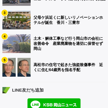
3
父母ケ浜近くに新しいリノベーションホ
テルが誕生 香川・三豊市
4
土木・解体工事など行う岡山市の会社に
改善命令 産業廃棄物を適切に保管せず
岡山
5
高松市の住宅で起きた強盗致傷事件 近
くに住む64歳男を指名手配
LINE友だち追加