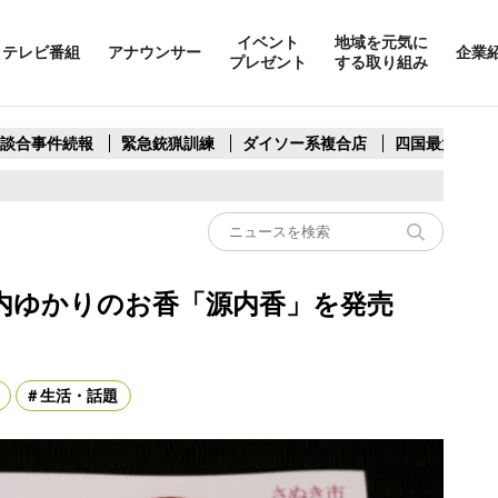
イベント
地域を元気に
テレビ番組
アナウンサー
企業
プレゼント
する取り組み
製談合事件続報
緊急銃猟訓練
ダイソー系複合店
四国最大スリ
源内ゆかりのお香「源内香」を発売
生活・話題