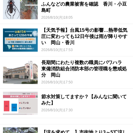
ふんなどの農業被害を確認 香川・小豆
島町
2026/8/10(月)18:05
【天気予報】台風15号の影響…熱帯低気
圧に変わっても12日午後は雨が降りやす
い 岡山・香川
2026/8/10(月)17:53
長期間にわたり複数の職員にパワハラ
東備消防組合消防本部の管理職を懲戒処
分 岡山
2026/8/10(月)17:50
節水対策してますか？【みんなに聞いて
みた】
2026/8/10(月)17:30
【涼を求めて…】市街地より3～5℃涼し