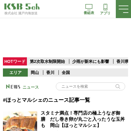
番組表
アプリ
株式会社 瀬戸内海放送
HOTワード
第2次取水制限開始
少雨が新米にも影響
香川県
エリア
岡山
香川
全国
ニュース
#ほっとマルシェのニュース記事一覧
スタミナ満点！専門店の極上うなぎ御
膳 だし巻き卵が丸ごと入ったうな玉丼
も 岡山【ほっとマルシェ】