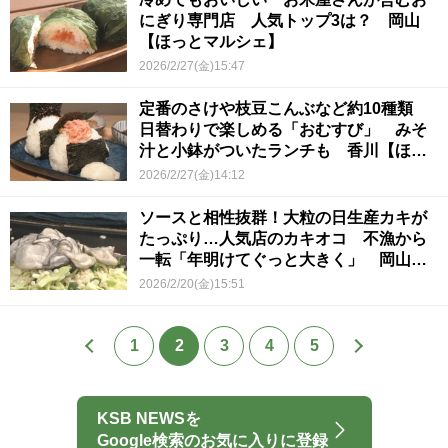
にぎり専門店 人気トップ3は？ 岡山
【ほっとマルシェ】
2026/2/27(金)15:47
定番のさけや枝豆こんぶなど約10種類
日替わりで楽しめる「おむすび」 みそ
汁と小鉢がついたランチも 香川【ほっ
とマルシェ】
2026/2/27(金)14:12
ソースと相性抜群！大粒の日生産カキが
たっぷり…人気店のカキオコ 不漁から
一転「年明けてぐっと大きく」 岡山
【ほっとマルシェ】
2026/2/20(金)15:51
1
2
3
4
5
KSB NEWSを
Google検索のお気に入りに登録