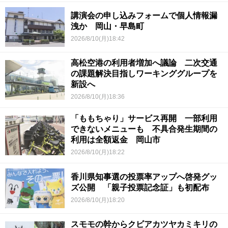
講演会の申し込みフォームで個人情報漏
洩か 岡山・早島町
2026/8/10(月)18:42
高松空港の利用者増加へ議論 二次交通
の課題解決目指しワーキンググループを
新設へ
2026/8/10(月)18:36
「ももちゃり」サービス再開 一部利用
できないメニューも 不具合発生期間の
利用は全額返金 岡山市
2026/8/10(月)18:22
香川県知事選の投票率アップへ啓発グッ
ズ公開 「親子投票記念証」も初配布
2026/8/10(月)18:20
スモモの幹からクビアカツヤカミキリの