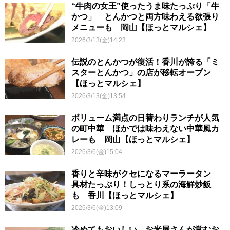
“牛肉の女王”使ったうま味たっぷり「牛
かつ」 とんかつと両方味わえる欲張り
メニューも 岡山【ほっとマルシェ】
2026/3/13(金)14:23
伝説のとんかつが復活！香川が誇る「ミ
スターとんかつ」の店が移転オープン
【ほっとマルシェ】
2026/3/13(金)13:54
ボリューム満点の日替わりランチが人気
の町中華 ほかでは味わえない中華風カ
レーも 岡山【ほっとマルシェ】
2026/3/6(金)15:04
香りと辛味がクセになるマーラータン
具材たっぷり！しっとり系の海鮮炒飯
も 香川【ほっとマルシェ】
2026/3/6(金)13:09
冷めてもおいしい お米屋さんが営むお