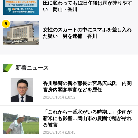
圧に変わっても12日午後は雨が降りやす
い 岡山・香川
5
女性のスカートの中にスマホを差し入れ
た疑い 男を逮捕 香川
新着ニュース
香川県警の新本部長に宮島広成氏 内閣
官房内閣参事官などを歴任
2026/8/10(月)18:52
「これから一番水がいる時期…」少雨が
新米にも影響…岡山市の農園で穂が枯れ
る被害
2026/8/10(月)18:45