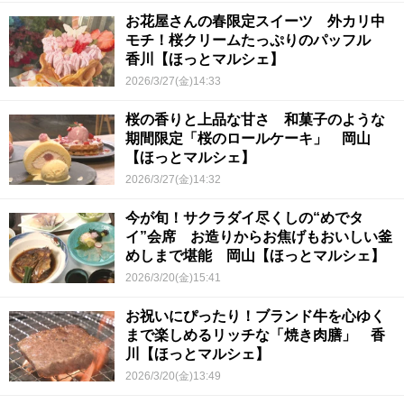
お花屋さんの春限定スイーツ 外カリ中
モチ！桜クリームたっぷりのパッフル
香川【ほっとマルシェ】
2026/3/27(金)14:33
桜の香りと上品な甘さ 和菓子のような
期間限定「桜のロールケーキ」 岡山
【ほっとマルシェ】
2026/3/27(金)14:32
今が旬！サクラダイ尽くしの“めでタ
イ”会席 お造りからお焦げもおいしい釜
めしまで堪能 岡山【ほっとマルシェ】
2026/3/20(金)15:41
お祝いにぴったり！ブランド牛を心ゆく
まで楽しめるリッチな「焼き肉膳」 香
川【ほっとマルシェ】
2026/3/20(金)13:49