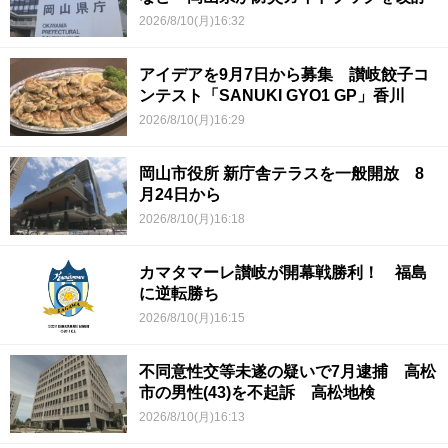
2026/8/10(月)16:32
アイデアを9月7日から募集 讃岐餃子コ
ンテスト「SANUKI GYO1 GP」香川
2026/8/10(月)16:29
岡山市役所 新庁舎テラスを一般開放 8
月24日から
2026/8/10(月)16:18
カマタマーレ讃岐が開幕戦勝利！ 福島
に逆転勝ち
2026/8/10(月)16:15
不同意性交等未遂の疑いで7月逮捕 高松
市の男性(43)を不起訴 高松地検
2026/8/10(月)16:13