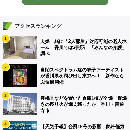
アクセスランキング
1
夫婦一緒に「2人部屋」対応可能の老人ホ
ーム 香川では3割弱 「みんなの介護」
調べ
2
自閉スペクトラム症の双子アーティスト
が香川県を飛び出し東京へ！ 新作なら
ぶ個展開催
3
農機具などを置いた倉庫1棟が全焼 野焼
きの残り火が燃え移ったか 香川・善通
寺市
4
【天気予報】台風15号の影響…熱帯低気