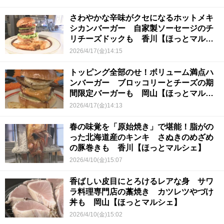
さわやかな辛味がクセになるホットメキ
シカンバーガー 自家製ソーセージのチ
リチーズドックも 香川【ほっとマルシ
ェ】
2026/4/17(金)14:15
トッピング全部のせ！ボリューム満点ハ
ンバーガー ブロッコリーとチーズの期
間限定バーガーも 岡山【ほっとマルシ
ェ】
2026/4/17(金)14:13
春の味覚を「原始焼き」で堪能！脂がの
った北海道産のキンキ さぬきのめざめ
の豚巻きも 香川【ほっとマルシェ】
2026/4/10(金)15:07
香ばしい皮目にとろけるレアな身 サワ
ラ料理専門店の藁焼き カツレツやづけ
丼も 岡山【ほっとマルシェ】
2026/4/10(金)15:02