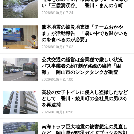
い「三霞洞渓谷」 香川・まんのう町
2026/8/10(月)17:24
熊本地震の被災地支援「チームおかや
ま」が活動報告 「暑い中でも温かいも
のを食べるのが必要」
2026/8/10(月)17:02
公共交通の経営は全業種で厳しい状況
バス事業者の約7割が路線の維持「困
難」 岡山市のシンクタンクが調査
2026/8/10(月)17:00
高校の女子トイレに侵入し盗撮したなど
として 香川・綾川町の会社員の男(23)
を再逮捕
2026/8/10(月)16:56
南海トラフ巨大地震の被害想定の見直し
など 岡山県が防災ガイドブックを改訂