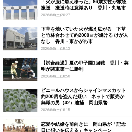
「火が服に燃え移った」86歳女性が救急
搬送 搬送時は意識あり 香川・丸亀市
2026/8/8(土)20:27
下草を焼いていた火が燃え広がる 下草
と竹林合わせて約2000㎡が焼ける けが人
なし 香川・東かがわ市
2026/8/8(土)19:13
【試合経過】夏の甲子園1回戦 香川・英
明が関東第一に勝利
2026/8/8(土)18:50
ビニールハウスからシャインマスカット
約200房を盗んだ疑い ネットで販売か
無職の男（42）逮捕 岡山県警
2026/8/8(土)18:15
恋愛や結婚を前向きに 岡山県が「記念
日に想いを伝える」キャンペーン