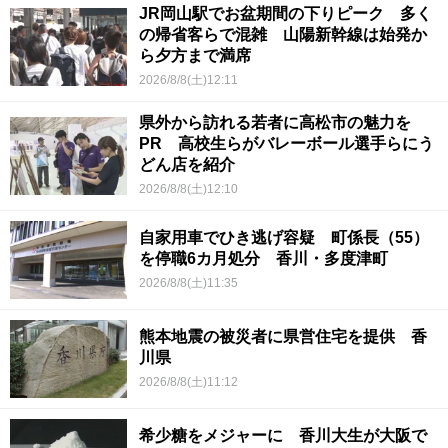
JR岡山駅でお盆期間の下りピーク 多く
の帰省客らで混雑 山陽新幹線は始発か
ら夕方まで満席
2026/8/8(土)12:11
県外から訪れる若者に高松市の魅力を
PR 高校生らがバレーボール選手らにう
どん店を紹介
2026/8/8(土)12:10
自家用車でひき逃げ容疑 町係長（55）
を停職6カ月処分 香川・多度津町
2026/8/8(土)11:35
熊本地震の被災者に県営住宅を提供 香
川県
2026/8/8(土)11:12
希少糖をメジャーに 香川大生が大阪で