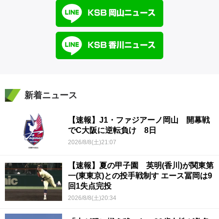
新着ニュース
【速報】J1・ファジアーノ岡山 開幕戦
でC大阪に逆転負け 8日
2026/8/8(土)21:07
【速報】夏の甲子園 英明(香川)が関東第
一(東東京)との投手戦制す エース冨岡は9
回1失点完投
2026/8/8(土)20:34