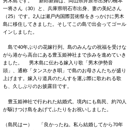
男木島です。 新郎新婦は、岡山県井原市出身の橋本
一将さん（30）と、兵庫県明石市出身、妻の美紀さん
（25）です。2人は瀬戸内国際芸術祭をきっかけに男木
島に移住してきました。そしてこの島で出会ってゴール
インしました。
島で40年ぶりの花嫁行列。島のみんなの祝福を受けな
がら港から高台にある豊玉姫神社まで歩みを進めていき
ました。 男木島に伝わる嫁入り歌「男木伊勢音
頭」、通称「タンスかき唄」で島のお母さんたちが盛り
上げます。嫁入り道具のたんすを運ぶ際に歌われる歌
も、久しぶりのお披露目です。
豊玉姫神社で行われた結婚式。境内にも島民、約70人
が駆けつけ島をあげてふたりをお祝いしました。
（島民はー） 「良かったね。私ら結婚してから70年