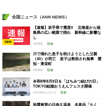
全国ニュース（ANN NEWS）
【速報】岩手県で震度4 北海道から福
島県の広い範囲で揺れ 新幹線に影響な
し
NEW
社会
2時間前
川で溺れた息子を助けようとした父親
（40）が死亡 息子は救助され無事 愛
知・東栄町
社会
5時間前
令和8年8月8日を「はちみつ結びの日」
TOKYO結婚おうえんフェスタ開催
社会
2026/8/8(土)23:12
地震被害の日奈久温泉 名産品「ちく