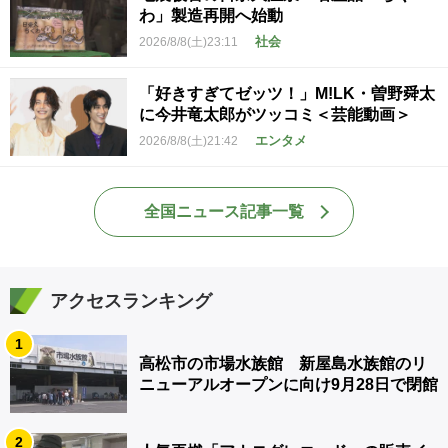
わ」製造再開へ始動
社会
2026/8/8(土)23:11
「好きすぎてゼッツ！」M!LK・曽野舜太
に今井竜太郎がツッコミ＜芸能動画＞
エンタメ
2026/8/8(土)21:42
全国ニュース記事一覧
アクセスランキング
1
高松市の市場水族館 新屋島水族館のリ
ニューアルオープンに向け9月28日で閉館
2