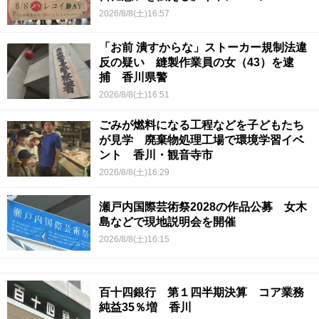
2026/8/8(土)16:57
「お前 潰すからな」ストーカー規制法違
反の疑い 縫製作業員の女（43）を逮
捕 香川県警
2026/8/8(土)16:51
ごみが燃料になる工程などを子どもたち
が見学 廃棄物処理工場で環境学習イベ
ント 香川・観音寺市
2026/8/8(土)16:29
瀬戸内国際芸術祭2028の作品公募 女木
島などで現地説明会を開催
2026/8/8(土)16:15
百十四銀行 第１四半期決算 コア業務
純益35％増 香川