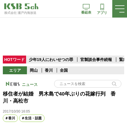
番組表
アプリ
株式会社 瀬戸内海放送
HOTワード
少年19人にわいせつの罪
官製談合事件続報
緊急
エリア
岡山
香川
全国
ニュース
移住者が結婚 男木島で40年ぶりの花嫁行列 香
川・高松市
2017/10/30 16:05
香川
生活・話題