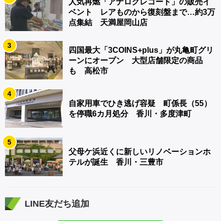
人気再燃「アナログレコード」の販売イ
ベント レアものから復刻盤まで…約3万
点集結 天満屋岡山店
3
四国最大「3COINS+plus」が丸亀町グリ
ーンにオープン 大型店舗限定の商品
も 高松市
4
自家用車でひき逃げ容疑 町係長（55）
を停職6カ月処分 香川・多度津町
5
父母ケ浜近くに新しいリノベーションホ
テルが誕生 香川・三豊市
LINE友だち追加