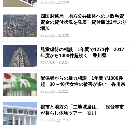
2026/8/8(土)15:59
四国財務局 地方公共団体への財政融資
資金の貸付状況を発表 貸付額は2年ぶり
増加
2026/8/8(土)14:32
児童虐待の相談 1年間で1271件 2017
年度から1000件超続く 香川県
2026/8/8(土)12:31
配偶者からの暴力相談 1年間で1000件
超 30～40代女性の被害が多い 香川県
2026/8/8(土)12:21
都市と地方の「二地域居住」 観音寺市
が暮らし体験ツアー 香川
2026/8/8(土)12:15