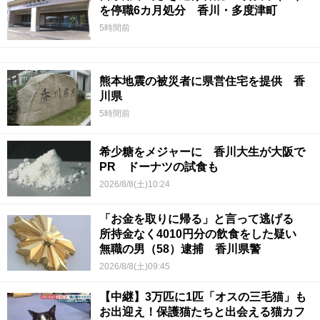
を停職6カ月処分 香川・多度津町
5時間前
熊本地震の被災者に県営住宅を提供 香
川県
5時間前
希少糖をメジャーに 香川大生が大阪で
PR ドーナツの試食も
2026/8/8(土)10:24
「お金を取りに帰る」と言って逃げる
所持金なく4010円分の飲食をした疑い
無職の男（58）逮捕 香川県警
2026/8/8(土)09:45
【中継】3万匹に1匹「オスの三毛猫」も
お出迎え！保護猫たちと出会える猫カフ