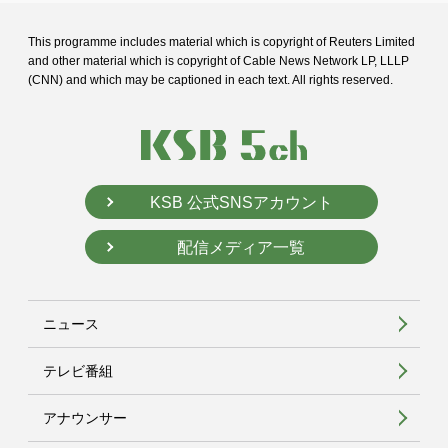
This programme includes material which is copyright of Reuters Limited
and
other material which is copyright of Cable News Network LP, LLLP
(CNN) and
which may be captioned in each text. All rights reserved.
KSB 公式SNSアカウント
配信メディア一覧
ニュース
テレビ番組
アナウンサー