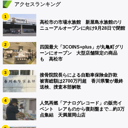
アクセスランキング
1
高松市の市場水族館 新屋島水族館のリ
ニューアルオープンに向け9月28日で閉館
2
四国最大「3COINS+plus」が丸亀町グリ
ーンにオープン 大型店舗限定の商品
も 高松市
3
接骨院院長らによる自動車保険金詐欺
被害総額は2700万円超 香川県警が最終
送検、捜査本部解散
4
人気再燃「アナログレコード」の販売イ
ベント レアものから復刻盤まで…約3万
点集結 天満屋岡山店