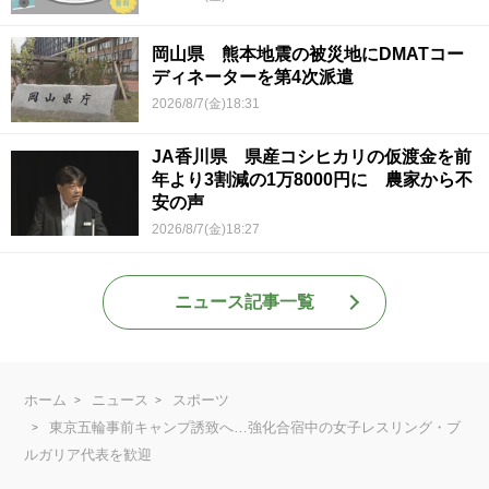
岡山県 熊本地震の被災地にDMATコー
ディネーターを第4次派遣
2026/8/7(金)18:31
JA香川県 県産コシヒカリの仮渡金を前
年より3割減の1万8000円に 農家から不
安の声
2026/8/7(金)18:27
ニュース記事一覧
ホーム
ニュース
スポーツ
東京五輪事前キャンプ誘致へ…強化合宿中の女子レスリング・ブ
ルガリア代表を歓迎