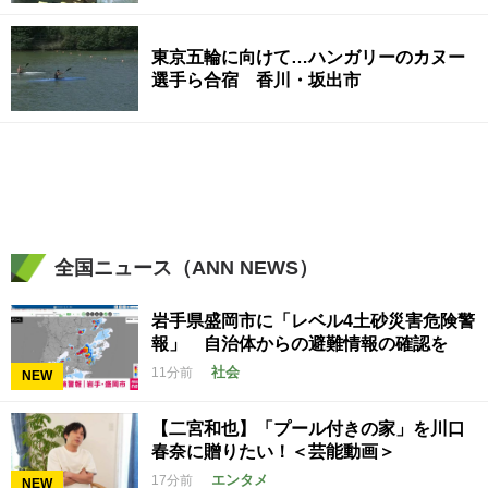
東京五輪に向けて…ハンガリーのカヌー
選手ら合宿 香川・坂出市
全国ニュース（ANN NEWS）
岩手県盛岡市に「レベル4土砂災害危険警
報」 自治体からの避難情報の確認を
社会
11分前
NEW
【二宮和也】「プール付きの家」を川口
春奈に贈りたい！＜芸能動画＞
エンタメ
17分前
NEW