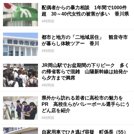
配偶者からの暴力相談 1年間で1000件
超 30～40代女性の被害が多い 香川県
4時間前
都市と地方の「二地域居住」 観音寺市
が暮らし体験ツアー 香川
4時間前
JR岡山駅でお盆期間の下りピーク 多く
の帰省客らで混雑 山陽新幹線は始発か
ら夕方まで満席
4時間前
県外から訪れる若者に高松市の魅力を
PR 高校生らがバレーボール選手らにう
どん店を紹介
4時間前
自家用車でひき逃げ容疑 町係長（55）