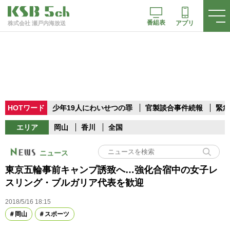
番組表
アプリ
株式会社 瀬戸内海放送
HOTワード
少年19人にわいせつの罪
官製談合事件続報
緊急
エリア
岡山
香川
全国
ニュース
東京五輪事前キャンプ誘致へ…強化合宿中の女子レ
スリング・ブルガリア代表を歓迎
2018/5/16 18:15
岡山
スポーツ