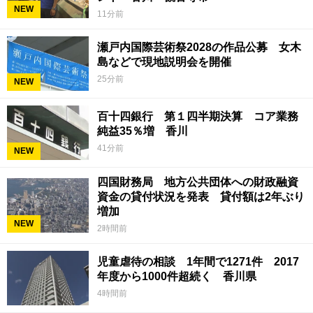
NEW
11分前
瀬戸内国際芸術祭2028の作品公募 女木
島などで現地説明会を開催
25分前
NEW
百十四銀行 第１四半期決算 コア業務
純益35％増 香川
41分前
NEW
四国財務局 地方公共団体への財政融資
資金の貸付状況を発表 貸付額は2年ぶり
増加
NEW
2時間前
児童虐待の相談 1年間で1271件 2017
年度から1000件超続く 香川県
4時間前