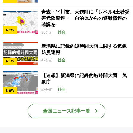
青森・平川市、大鰐町に「レベル4土砂災
害危険警報」 自治体からの避難情報の
確認を
NEW
社会
38分前
新潟県に記録的短時間大雨に関する気象
防災速報
社会
42分前
NEW
【速報】新潟県に記録的短時間大雨 気
象庁
社会
53分前
NEW
全国ニュース記事一覧