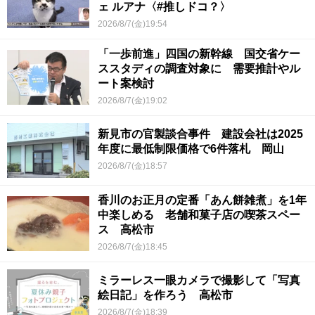
ェ ルアナ〈#推しドコ？〉
2026/8/7(金)19:54
「一歩前進」四国の新幹線 国交省ケー
ススタディの調査対象に 需要推計やル
ート案検討
2026/8/7(金)19:02
新見市の官製談合事件 建設会社は2025
年度に最低制限価格で6件落札 岡山
2026/8/7(金)18:57
香川のお正月の定番「あん餅雑煮」を1年
中楽しめる 老舗和菓子店の喫茶スペー
ス 高松市
2026/8/7(金)18:45
ミラーレス一眼カメラで撮影して「写真
絵日記」を作ろう 高松市
2026/8/7(金)18:39