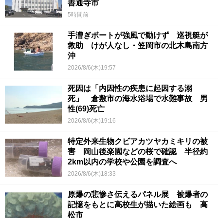
善通寺市
5時間前
手漕ぎボートが強風で動けず 巡視艇が
救助 けが人なし・笠岡市の北木島南方
沖
2026/8/6(木)19:57
死因は「内因性の疾患に起因する溺
死」 倉敷市の海水浴場で水難事故 男
性(69)死亡
2026/8/6(木)19:16
特定外来生物クビアカツヤカミキリの被
害 岡山後楽園などの桜で確認 半径約
2km以内の学校や公園を調査へ
2026/8/6(木)18:33
原爆の悲惨さ伝えるパネル展 被爆者の
記憶をもとに高校生が描いた絵画も 高
松市