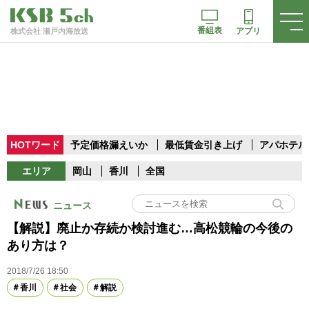
番組表
アプリ
株式会社 瀬戸内海放送
HOTワード
予定価格漏えいか
最低賃金引き上げ
アパホテル
エリア
岡山
香川
全国
ニュース
【解説】廃止か存続か検討進む…高松競輪の今後の
あり方は？
2018/7/26 18:50
香川
社会
解説