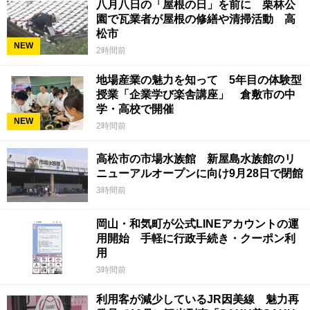
八月八日の「屋根の日」を前に 栗林公
園で瓦業者が屋根の修繕や清掃活動 高
松市
NEW
2時間前
地場産業の魅力を知って 5年目の体験型
授業「企業学び楽舎講座」 倉敷市の中
学・高校で開催
NEW
2時間前
高松市の市場水族館 新屋島水族館のリ
ニューアルオープンに向け9月28日で閉館
3時間前
岡山・和気町が公式LINEアカウントの運
用開始 手軽に行政手続き・クーポン利
用
3時間前
利用客が減少しているJR因美線 魅力再