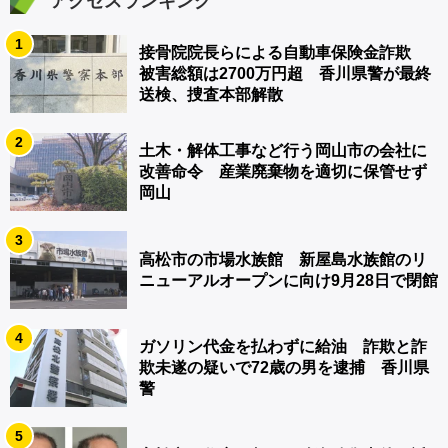
アクセスランキング
1
接骨院院長らによる自動車保険金詐欺
被害総額は2700万円超 香川県警が最終
送検、捜査本部解散
2
土木・解体工事など行う岡山市の会社に
改善命令 産業廃棄物を適切に保管せず
岡山
3
高松市の市場水族館 新屋島水族館のリ
ニューアルオープンに向け9月28日で閉館
4
ガソリン代金を払わずに給油 詐欺と詐
欺未遂の疑いで72歳の男を逮捕 香川県
警
5