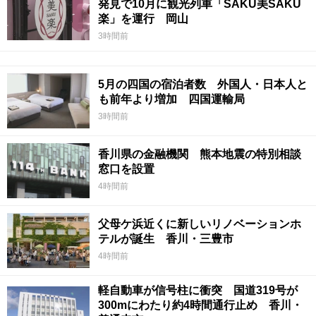
発見で10月に観光列車「SAKU美SAKU
楽」を運行 岡山
3時間前
5月の四国の宿泊者数 外国人・日本人と
も前年より増加 四国運輸局
3時間前
香川県の金融機関 熊本地震の特別相談
窓口を設置
4時間前
父母ケ浜近くに新しいリノベーションホ
テルが誕生 香川・三豊市
4時間前
軽自動車が信号柱に衝突 国道319号が
300mにわたり約4時間通行止め 香川・