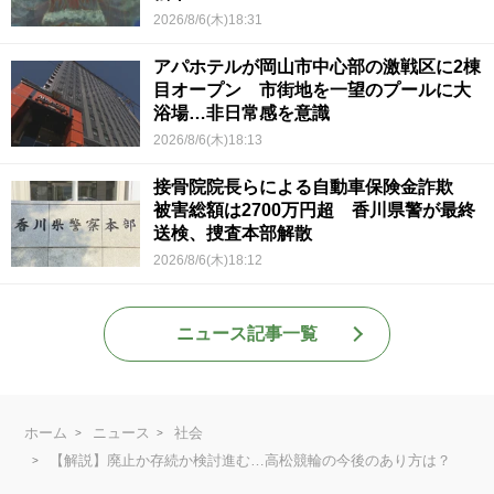
2026/8/6(木)18:31
アパホテルが岡山市中心部の激戦区に2棟
目オープン 市街地を一望のプールに大
浴場…非日常感を意識
2026/8/6(木)18:13
接骨院院長らによる自動車保険金詐欺
被害総額は2700万円超 香川県警が最終
送検、捜査本部解散
2026/8/6(木)18:12
ニュース記事一覧
ホーム
ニュース
社会
【解説】廃止か存続か検討進む…高松競輪の今後のあり方は？