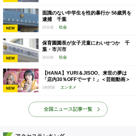
面識のない中学生を性的暴行か 56歳男を
逮捕 千葉
社会
25分前
NEW
保育園園長が女子児童にわいせつか 千
葉・市川市
社会
26分前
NEW
【HANA】YURI＆JISOO、来世の夢は
「店内30％OFFでーす！」＜芸能動画＞
エンタメ
1時間前
NEW
全国ニュース記事一覧