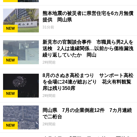
熊本地震の被災者に県営住宅を6カ月無償
提供 岡山県
31分前
NEW
新見市の官製談合事件 市職員ら男2人を
送検 2人は遠縁関係…以前から価格漏洩
繰り返していたか 岡山
NEW
2時間前
8月のさぬき高松まつり サンポート高松
を会場に24連が総おどり 花火有料観覧
席は残り350席
NEW
2時間前
岡山県 7月の企業倒産12件 7カ月連続
で二桁台
2時間前
NEW