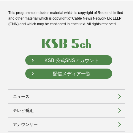
This programme includes material which is copyright of Reuters Limited
and
other material which is copyright of Cable News Network LP, LLLP
(CNN) and
which may be captioned in each text. All rights reserved.
KSB 公式SNSアカウント
配信メディア一覧
ニュース
テレビ番組
アナウンサー