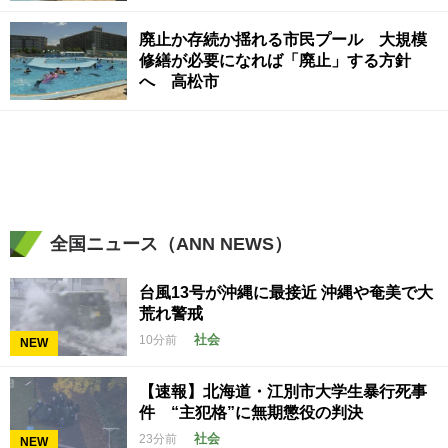
廃止か存続か揺れる市民プール 大規模
修繕が必要になれば「廃止」する方針
へ 高松市
全国ニュース（ANN NEWS）
台風13号が沖縄に最接近 沖縄や奄美で大
荒れ警戒
社会
10分前
NEW
【速報】北海道・江別市大学生暴行死事
件 “主犯格”に無期懲役の判決
社会
23分前
NEW