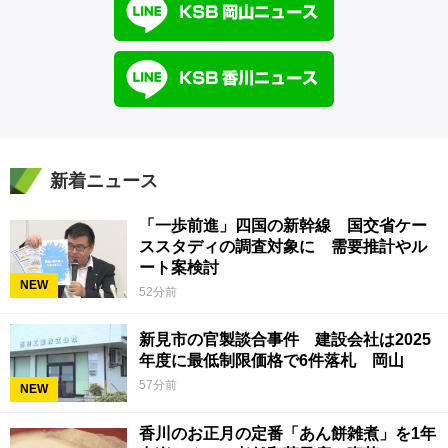
新着ニュース
「一歩前進」四国の新幹線 国交省ケー
ススタディの調査対象に 需要推計やル
ート案検討
NEW
52分前
新見市の官製談合事件 建設会社は2025
年度に最低制限価格で6件落札 岡山
57分前
NEW
香川のお正月の定番「あん餅雑煮」を1年