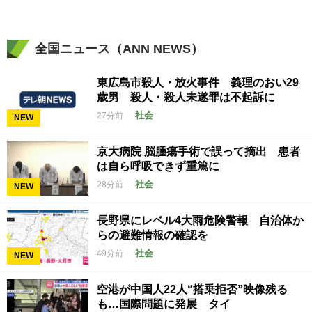
全国ニュース（ANN NEWS）
東広島市殺人・放火事件 義理のおい29
歳男 殺人・殺人未遂罪は不起訴に
社会
27分前
NEW
京大病院 脳腫瘍手術で誤って摘出 患者
は自ら呼吸できず重篤に
社会
28分前
NEW
長野県にレベル4大雨危険警報 自治体か
らの避難情報の確認を
社会
49分前
NEW
空港が中国人22人“搭乗拒否”映像残る
も…国際問題に発展 タイ