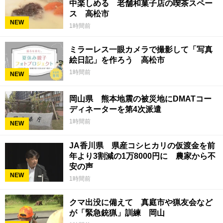
中楽しめる 老舗和菓子店の喫茶スペー
ス 高松市
NEW
1時間前
ミラーレス一眼カメラで撮影して「写真
絵日記」を作ろう 高松市
1時間前
NEW
岡山県 熊本地震の被災地にDMATコー
ディネーターを第4次派遣
1時間前
NEW
JA香川県 県産コシヒカリの仮渡金を前
年より3割減の1万8000円に 農家から不
安の声
NEW
1時間前
クマ出没に備えて 真庭市や猟友会など
が「緊急銃猟」訓練 岡山