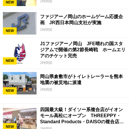
1時間前
NEW
ファジアーノ岡山のホームゲーム応援企
画 JR西日本岡山支社が実施
1時間前
NEW
J1ファジアーノ岡山 JFE晴れの国スタ
ジアムで開催の第2節長崎戦 ホームエリ
アのチケット完売
NEW
2時間前
岡山県倉敷市がトイレトレーラーを熊本
地震の被災地に派遣
2時間前
NEW
四国最大級！ダイソー系複合店がイオン
モール高松にオープン THREEPPY・
Standard Products・DAISOの複合店は
NEW
香川県初
2時間前