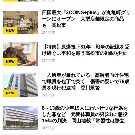
四国最大「3COINS+plus」が丸亀町グリ
ーンにオープン 大型店舗限定の商品
も 高松市
NEW
2時間前
【特集】原爆投下81年 戦争の記憶を受
け継ぐ…平和を願う高松市の9歳の少女
2時間前
NEW
「入所者が暴れている」高齢者向け住宅
で職員を包丁で突く 傷害の疑いで79歳
男を現行犯逮捕 香川県警
NEW
2時間前
8～13歳の少年19人にわいせつな行為を
した罪など 元団体職員の男(31)に懲役
15年の判決 岡山地裁「常習性は際立っ
ていて被害結果も非常に重い」
3時間前