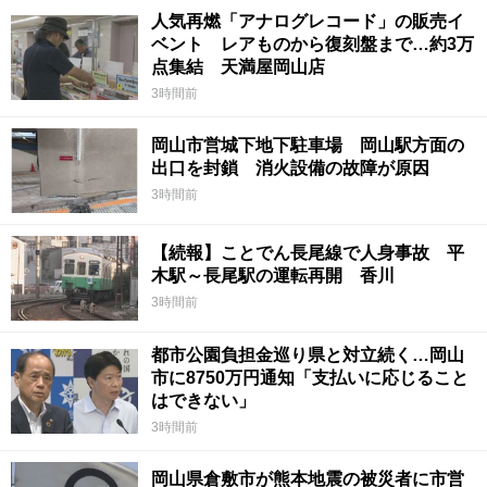
人気再燃「アナログレコード」の販売イ
ベント レアものから復刻盤まで…約3万
点集結 天満屋岡山店
3時間前
岡山市営城下地下駐車場 岡山駅方面の
出口を封鎖 消火設備の故障が原因
3時間前
【続報】ことでん長尾線で人身事故 平
木駅～長尾駅の運転再開 香川
3時間前
都市公園負担金巡り県と対立続く…岡山
市に8750万円通知「支払いに応じること
はできない」
3時間前
岡山県倉敷市が熊本地震の被災者に市営