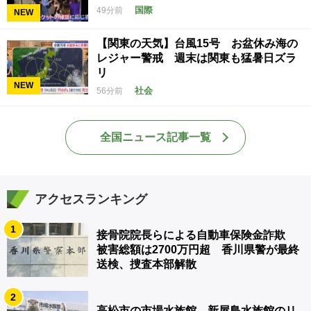
国際
49分前
NEW
【関東の天気】台風15号 お盆休み海の
レジャー警戒 週末は関東も猛暑日ズラ
リ
NEW
社会
56分前
全国ニュース記事一覧
アクセスランキング
1
接骨院院長らによる自動車保険金詐欺
被害総額は2700万円超 香川県警が最終
送検、捜査本部解散
2
高松市の市場水族館 新屋島水族館のリ