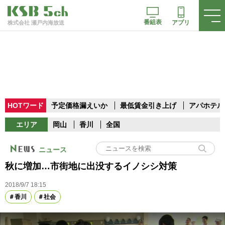
番組表
アプリ
株式会社 瀬戸内海放送
HOTワード
予定価格漏えいか
最低賃金引き上げ
アパホテル
エリア
岡山
香川
全国
ニュース
秋に増加…市街地に出没するイノシシ対策
2018/9/7 18:15
香川
社会