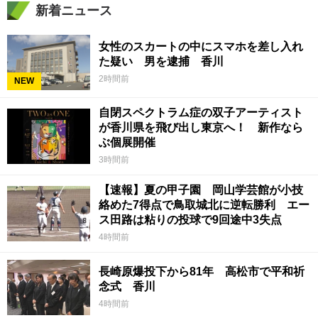
新着ニュース
女性のスカートの中にスマホを差し入れ
た疑い 男を逮捕 香川
2時間前
NEW
自閉スペクトラム症の双子アーティスト
が香川県を飛び出し東京へ！ 新作なら
ぶ個展開催
3時間前
【速報】夏の甲子園 岡山学芸館が小技
絡めた7得点で鳥取城北に逆転勝利 エー
ス田路は粘りの投球で9回途中3失点
4時間前
長崎原爆投下から81年 高松市で平和祈
念式 香川
4時間前