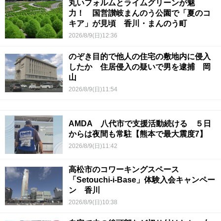
丸いフォルムとライムグリーンが魅
力！ 国営讃岐まんのう公園で「夏のコ
キア」が見頃 香川・まんのう町
2026/8/9(日)12:36
のぞき目的で他人の住宅の敷地内に侵入
したか 住居侵入の疑いで男を逮捕 岡
山
2026/8/9(日)11:54
AMDA 八代市で支援活動続ける ５日
からは夜間も常駐【熊本で最大震度7】
2026/8/9(日)11:42
高松市のコワーキングスペース
「Setouchi-i-Base」体験入会キャンペー
ン 香川
2026/8/9(日)10:38