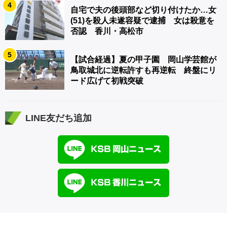
4
自宅で夫の後頭部など切り付けたか…女
(51)を殺人未遂容疑で逮捕 女は殺意を
否認 香川・高松市
5
【試合経過】夏の甲子園 岡山学芸館が
鳥取城北に逆転許すも再逆転 終盤にリ
ード広げて初戦突破
LINE友だち追加