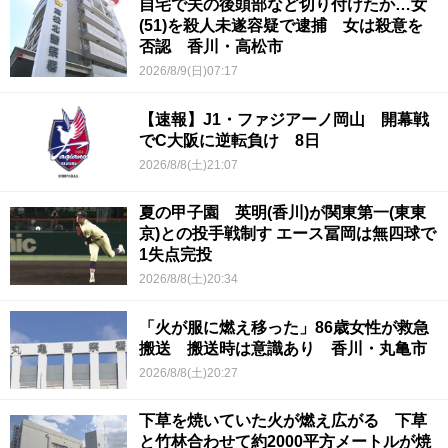
自宅で夫の後頭部など切り付けたか…女
(51)を殺人未遂容疑で逮捕 女は殺意を
否認 香川・高松市
2026/8/9(日)07:17
【速報】J1・ファジアーノ岡山 開幕戦
でC大阪に逆転負け 8日
2026/8/8(土)21:07
夏の甲子園 英明(香川)が関東第一(東東
京)との投手戦制す エース冨岡は無四球で
1失点完投
2026/8/8(土)20:34
「火が服に燃え移った」86歳女性が救急
搬送 搬送時は意識あり 香川・丸亀市
2026/8/8(土)20:27
下草を焼いていた火が燃え広がる 下草
と竹林合わせて約2000平方メートルが焼