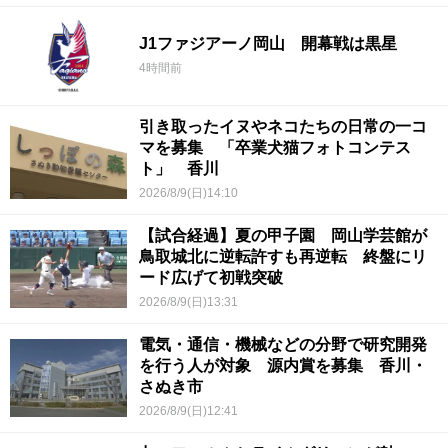
J1ファジアーノ岡山 開幕戦は黒星
4時間前
引き取ったイヌやネコたちの日常の一コ
マを募集 「卒業犬猫フォトコンテス
ト」 香川
2026/8/9(日)14:10
【試合経過】夏の甲子園 岡山学芸館が
鳥取城北に逆転許すも再逆転 終盤にリ
ード広げて初戦突破
2026/8/9(日)13:31
電気・通信・機械などの分野で研究開発
を行う人が対象 源内賞を募集 香川・
さぬき市
2026/8/9(日)12:41