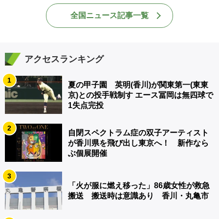
全国ニュース記事一覧
アクセスランキング
1
夏の甲子園 英明(香川)が関東第一(東東
京)との投手戦制す エース冨岡は無四球で
1失点完投
2
自閉スペクトラム症の双子アーティスト
が香川県を飛び出し東京へ！ 新作なら
ぶ個展開催
3
「火が服に燃え移った」86歳女性が救急
搬送 搬送時は意識あり 香川・丸亀市