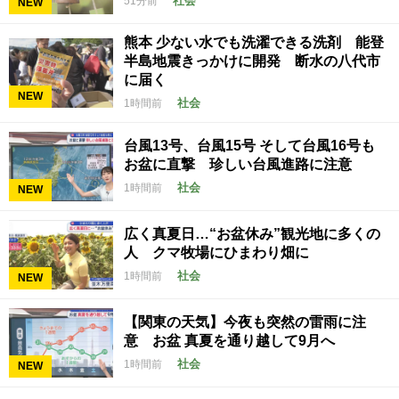
社会
51分前
NEW
熊本 少ない水でも洗濯できる洗剤 能登
半島地震きっかけに開発 断水の八代市
に届く
NEW
社会
1時間前
台風13号、台風15号 そして台風16号も
お盆に直撃 珍しい台風進路に注意
社会
1時間前
NEW
広く真夏日…“お盆休み”観光地に多くの
人 クマ牧場にひまわり畑に
社会
1時間前
NEW
【関東の天気】今夜も突然の雷雨に注
意 お盆 真夏を通り越して9月へ
社会
1時間前
NEW