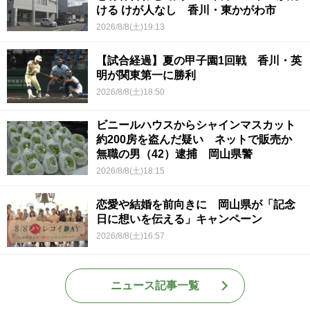
ける けが人なし 香川・東かがわ市
2026/8/8(土)19:13
【試合経過】夏の甲子園1回戦 香川・英
明が関東第一に勝利
2026/8/8(土)18:50
ビニールハウスからシャインマスカット
約200房を盗んだ疑い ネットで販売か
無職の男（42）逮捕 岡山県警
2026/8/8(土)18:15
恋愛や結婚を前向きに 岡山県が「記念
日に想いを伝える」キャンペーン
2026/8/8(土)16:57
ニュース記事一覧