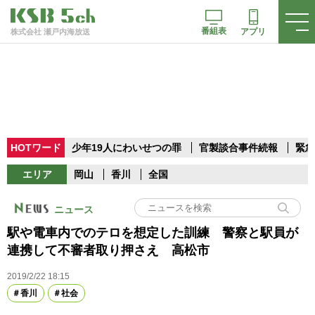
番組表
アプリ
株式会社 瀬戸内海放送
HOTワード
少年19人にわいせつの罪
官製談合事件続報
緊急
エリア
岡山
香川
全国
ニュース
駅や電車内でのテロを想定した訓練 警察と駅員が
連携して不審者取り押さえ 高松市
2019/2/22 18:15
香川
社会