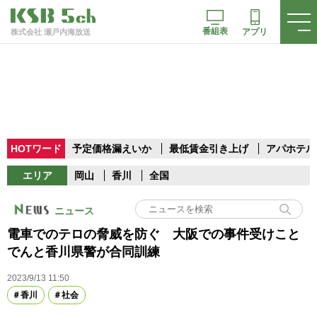
番組表
アプリ
株式会社 瀬戸内海放送
HOTワード
予定価格漏えいか
最低賃金引き上げ
アパホテル
エリア
岡山
香川
全国
ニュース
電車でのテロの脅威を防ぐ 大阪での事件受けこと
でんと香川県警が合同訓練
2023/9/13 11:50
香川
社会