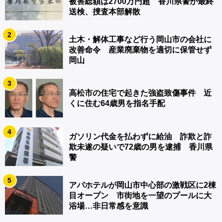
被害総額は2700万円超 香川県警が最終
送検、捜査本部解散
2
土木・解体工事など行う岡山市の会社に
改善命令 産業廃棄物を適切に保管せず
岡山
3
高松市の住宅で起きた強盗致傷事件 近
くに住む64歳男を指名手配
4
ガソリン代金を払わずに給油 詐欺と詐
欺未遂の疑いで72歳の男を逮捕 香川県
警
5
アパホテルが岡山市中心部の激戦区に2棟
目オープン 市街地を一望のプールに大
浴場…非日常感を意識