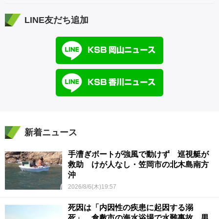
LINE友だち追加
新着ニュース
手漕ぎボートが強風で動けず 巡視艇が
救助 けが人なし・笠岡市の北木島南方
沖
2026/8/6(木)19:57
死因は「内因性の疾患に起因する溺
死」 倉敷市の海水浴場で水難事故 男