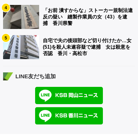
4
「お前 潰すからな」ストーカー規制法違
反の疑い 縫製作業員の女（43）を逮
捕 香川県警
5
自宅で夫の後頭部など切り付けたか…女
(51)を殺人未遂容疑で逮捕 女は殺意を
否認 香川・高松市
LINE友だち追加