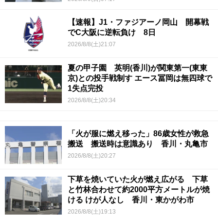
【速報】J1・ファジアーノ岡山 開幕戦
でC大阪に逆転負け 8日
2026/8/8(土)21:07
夏の甲子園 英明(香川)が関東第一(東東
京)との投手戦制す エース冨岡は無四球で
1失点完投
2026/8/8(土)20:34
「火が服に燃え移った」86歳女性が救急
搬送 搬送時は意識あり 香川・丸亀市
2026/8/8(土)20:27
下草を焼いていた火が燃え広がる 下草
と竹林合わせて約2000平方メートルが焼
ける けが人なし 香川・東かがわ市
2026/8/8(土)19:13