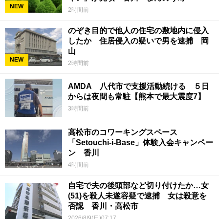
NEW
2時間前
のぞき目的で他人の住宅の敷地内に侵入
したか 住居侵入の疑いで男を逮捕 岡
山
NEW
2時間前
AMDA 八代市で支援活動続ける ５日
からは夜間も常駐【熊本で最大震度7】
3時間前
高松市のコワーキングスペース
「Setouchi-i-Base」体験入会キャンペー
ン 香川
4時間前
自宅で夫の後頭部など切り付けたか…女
(51)を殺人未遂容疑で逮捕 女は殺意を
否認 香川・高松市
2026/8/9(日)07:17