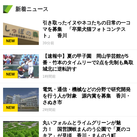
新着ニュース
引き取ったイヌやネコたちの日常の一コ
マを募集 「卒業犬猫フォトコンテス
ト」 香川
NEW
39分前
【速報中】夏の甲子園 岡山学芸館が5
番・竹本のタイムリーで2点を先制も鳥取
城北に逆転許す
NEW
1時間前
電気・通信・機械などの分野で研究開発
を行う人が対象 源内賞を募集 香川・
さぬき市
NEW
2時間前
丸いフォルムとライムグリーンが魅
力！ 国営讃岐まんのう公園で「夏のコ
キア」が見頃 香川・まんのう町