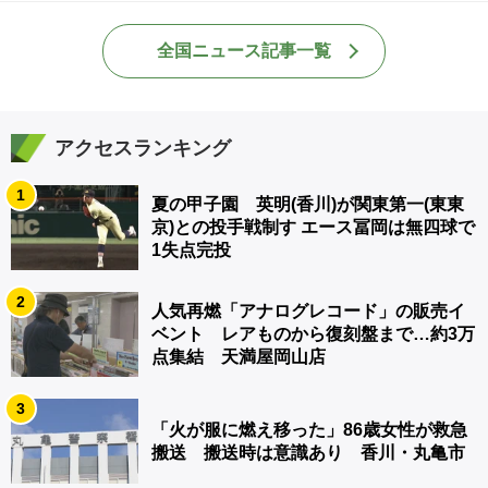
全国ニュース記事一覧
アクセスランキング
1
夏の甲子園 英明(香川)が関東第一(東東
京)との投手戦制す エース冨岡は無四球で
1失点完投
2
人気再燃「アナログレコード」の販売イ
ベント レアものから復刻盤まで…約3万
点集結 天満屋岡山店
3
「火が服に燃え移った」86歳女性が救急
搬送 搬送時は意識あり 香川・丸亀市