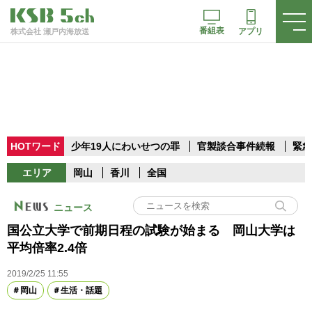
番組表
アプリ
株式会社 瀬戸内海放送
HOTワード
少年19人にわいせつの罪
官製談合事件続報
緊急
エリア
岡山
香川
全国
ニュース
国公立大学で前期日程の試験が始まる 岡山大学は
平均倍率2.4倍
2019/2/25 11:55
岡山
生活・話題