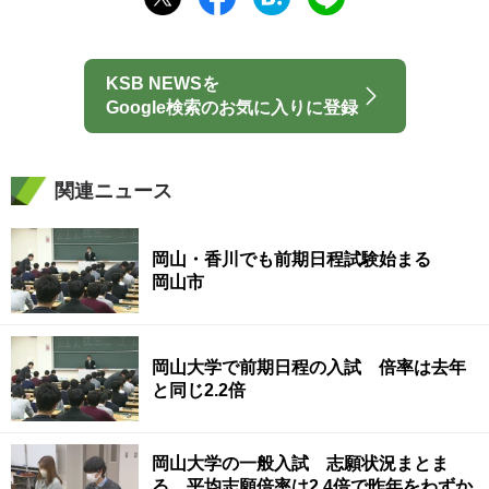
KSB NEWSを
Google検索のお気に入りに登録
関連ニュース
岡山・香川でも前期日程試験始まる
岡山市
岡山大学で前期日程の入試 倍率は去年
と同じ2.2倍
岡山大学の一般入試 志願状況まとま
る 平均志願倍率は2.4倍で昨年をわずか