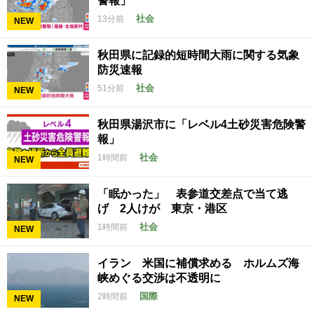
警報」
社会
13分前
NEW
秋田県に記録的短時間大雨に関する気象
防災速報
社会
51分前
NEW
秋田県湯沢市に「レベル4土砂災害危険警
報」
社会
1時間前
NEW
「眠かった」 表参道交差点で当て逃
げ 2人けが 東京・港区
社会
1時間前
NEW
イラン 米国に補償求める ホルムズ海
峡めぐる交渉は不透明に
国際
2時間前
NEW