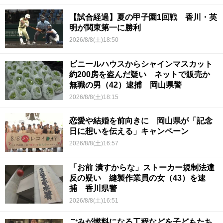
【試合経過】夏の甲子園1回戦 香川・英
明が関東第一に勝利
2026/8/8(土)18:50
ビニールハウスからシャインマスカット
約200房を盗んだ疑い ネットで販売か
無職の男（42）逮捕 岡山県警
2026/8/8(土)18:15
恋愛や結婚を前向きに 岡山県が「記念
日に想いを伝える」キャンペーン
2026/8/8(土)16:57
「お前 潰すからな」ストーカー規制法違
反の疑い 縫製作業員の女（43）を逮
捕 香川県警
2026/8/8(土)16:51
ごみが燃料になる工程などを子どもたち