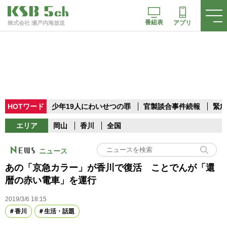
番組表
アプリ
株式会社 瀬戸内海放送
HOTワード
少年19人にわいせつの罪
官製談合事件続報
緊急
エリア
岡山
香川
全国
ニュース
あの「京急カラー」が香川で復活 ことでんが「還
暦の赤い電車」を運行
2019/3/6 18:15
香川
生活・話題