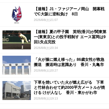
【速報】J1・ファジアーノ岡山 開幕戦
でC大阪に逆転負け 8日
2026/8/8(土)21:07
【速報】夏の甲子園 英明(香川)が関東第
一(東東京)との投手戦制す エース冨岡は9
回1失点完投
2026/8/8(土)20:34
「火が服に燃え移った」86歳女性が救急
搬送 搬送時は意識あり 香川・丸亀市
2026/8/8(土)20:27
下草を焼いていた火が燃え広がる 下草
と竹林合わせて約2000平方メートルが焼
ける けが人なし 香川・東かがわ市
2026/8/8(土)19:13