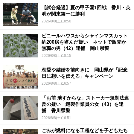
【試合経過】夏の甲子園1回戦 香川・英
明が関東第一に勝利
2026/8/8(土)18:50
ビニールハウスからシャインマスカット
約200房を盗んだ疑い ネットで販売か
無職の男（42）逮捕 岡山県警
2026/8/8(土)18:15
恋愛や結婚を前向きに 岡山県が「記念
日に想いを伝える」キャンペーン
2026/8/8(土)16:57
「お前 潰すからな」ストーカー規制法違
反の疑い 縫製作業員の女（43）を逮
捕 香川県警
2026/8/8(土)16:51
ごみが燃料になる工程などを子どもたち