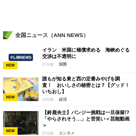
全国ニュース（ANN NEWS）
イラン 米国に補償求める 海峡めぐる
交渉は不透明に
国際
17分前
NEW
誰もが知る東と西の定番みやげを調
査！ おいしさの秘密とは？【グッド！
いちおし】
NEW
経済
23分前
【鈴鹿央士】バンジー挑戦は一旦保留!?
「やらされそう…」と苦笑い＜芸能動画
＞
NEW
エンタメ
37分前