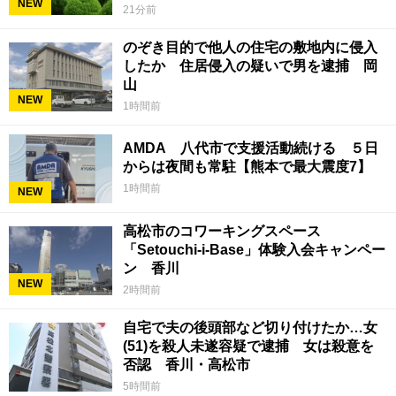
NEW
21分前
のぞき目的で他人の住宅の敷地内に侵入
したか 住居侵入の疑いで男を逮捕 岡
山
NEW
1時間前
AMDA 八代市で支援活動続ける ５日
からは夜間も常駐【熊本で最大震度7】
1時間前
NEW
高松市のコワーキングスペース
「Setouchi-i-Base」体験入会キャンペー
ン 香川
NEW
2時間前
自宅で夫の後頭部など切り付けたか…女
(51)を殺人未遂容疑で逮捕 女は殺意を
否認 香川・高松市
5時間前