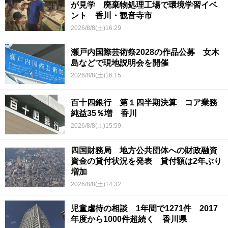
が見学 廃棄物処理工場で環境学習イベ
ント 香川・観音寺市
2026/8/8(土)16:29
瀬戸内国際芸術祭2028の作品公募 女木
島などで現地説明会を開催
2026/8/8(土)16:15
百十四銀行 第１四半期決算 コア業務
純益35％増 香川
2026/8/8(土)15:59
四国財務局 地方公共団体への財政融資
資金の貸付状況を発表 貸付額は2年ぶり
増加
2026/8/8(土)14:32
児童虐待の相談 1年間で1271件 2017
年度から1000件超続く 香川県