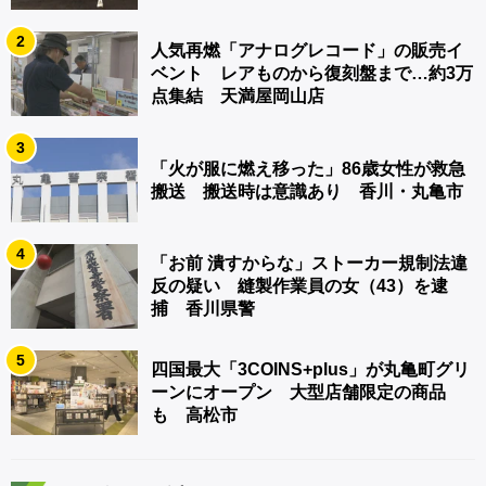
2
人気再燃「アナログレコード」の販売イ
ベント レアものから復刻盤まで…約3万
点集結 天満屋岡山店
3
「火が服に燃え移った」86歳女性が救急
搬送 搬送時は意識あり 香川・丸亀市
4
「お前 潰すからな」ストーカー規制法違
反の疑い 縫製作業員の女（43）を逮
捕 香川県警
5
四国最大「3COINS+plus」が丸亀町グリ
ーンにオープン 大型店舗限定の商品
も 高松市