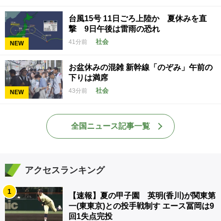
台風15号 11日ごろ上陸か 夏休みを直
撃 9日午後は雷雨の恐れ
社会
41分前
NEW
お盆休みの混雑 新幹線「のぞみ」午前の
下りは満席
社会
43分前
NEW
全国ニュース記事一覧
アクセスランキング
1
【速報】夏の甲子園 英明(香川)が関東第
一(東東京)との投手戦制す エース冨岡は9
回1失点完投