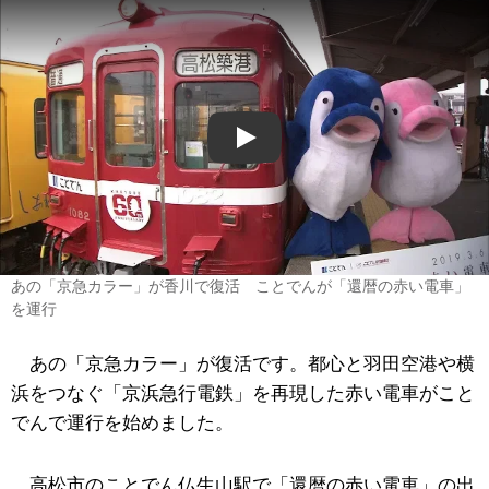
Play
あの「京急カラー」が香川で復活 ことでんが「還暦の赤い電車」
を運行
あの「京急カラー」が復活です。都心と羽田空港や横
浜をつなぐ「京浜急行電鉄」を再現した赤い電車がこと
でんで運行を始めました。
高松市のことでん仏生山駅で「還暦の赤い電車」の出