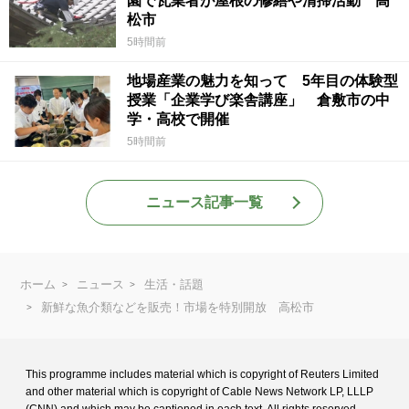
園で瓦業者が屋根の修繕や清掃活動 高
松市
5時間前
地場産業の魅力を知って 5年目の体験型
授業「企業学び楽舎講座」 倉敷市の中
学・高校で開催
5時間前
ニュース記事一覧
ホーム
ニュース
生活・話題
新鮮な魚介類などを販売！市場を特別開放 高松市
This programme includes material which is copyright of Reuters Limited
and
other material which is copyright of Cable News Network LP, LLLP