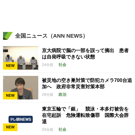
全国ニュース（ANN NEWS）
京大病院で脳の一部を誤って摘出 患者
は自発呼吸できない状態
社会
24分前
NEW
被災地の空き巣対策で防犯カメラ700台追
加へ 政府非常災害対策本部
政治
29分前
NEW
東京五輪で「銀」 競泳・本多灯被告を
在宅起訴 危険運転致傷罪 国際大会辞
退
NEW
社会
33分前