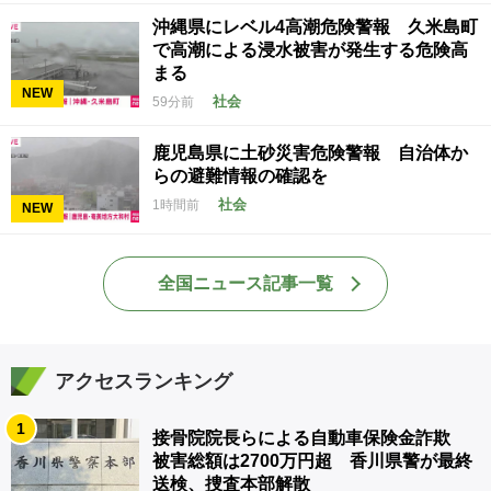
沖縄県にレベル4高潮危険警報 久米島町
で高潮による浸水被害が発生する危険高
まる
NEW
社会
59分前
鹿児島県に土砂災害危険警報 自治体か
らの避難情報の確認を
社会
1時間前
NEW
全国ニュース記事一覧
アクセスランキング
1
接骨院院長らによる自動車保険金詐欺
被害総額は2700万円超 香川県警が最終
送検、捜査本部解散