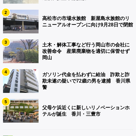
2
高松市の市場水族館 新屋島水族館のリ
ニューアルオープンに向け9月28日で閉館
3
土木・解体工事など行う岡山市の会社に
改善命令 産業廃棄物を適切に保管せず
岡山
4
ガソリン代金を払わずに給油 詐欺と詐
欺未遂の疑いで72歳の男を逮捕 香川県
警
5
父母ケ浜近くに新しいリノベーションホ
テルが誕生 香川・三豊市