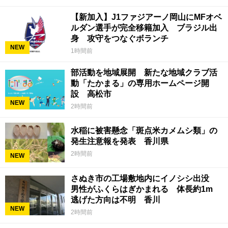
【新加入】J1ファジアーノ岡山にMFオベ
ルダン選手が完全移籍加入 ブラジル出
身 攻守をつなぐボランチ
NEW
1時間前
部活動を地域展開 新たな地域クラブ活
動「たかまる」の専用ホームページ開
設 高松市
NEW
2時間前
水稲に被害懸念「斑点米カメムシ類」の
発生注意報を発表 香川県
2時間前
NEW
さぬき市の工場敷地内にイノシシ出没
男性がふくらはぎかまれる 体長約1m
逃げた方向は不明 香川
NEW
2時間前