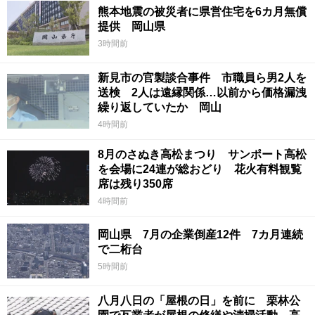
熊本地震の被災者に県営住宅を6カ月無償
提供 岡山県
3時間前
新見市の官製談合事件 市職員ら男2人を
送検 2人は遠縁関係…以前から価格漏洩
繰り返していたか 岡山
4時間前
8月のさぬき高松まつり サンポート高松
を会場に24連が総おどり 花火有料観覧
席は残り350席
4時間前
岡山県 7月の企業倒産12件 7カ月連続
で二桁台
5時間前
八月八日の「屋根の日」を前に 栗林公