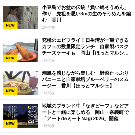
小豆島でお盆の伝統「負い縄そうめん」
作り 先祖を思い3mの生のそうめんを編
む 香川
NEW
1時間前
究極のエビフライ！日生湾が一望できる
カフェの数量限定ランチ 自家製バスク
チーズケーキも 岡山【ほっとマルシ
NEW
ェ】
1時間前
潮風を感じながら楽しむ 野菜たっぷり
パニーニと自家栽培ブルーベリーのスム
ージー 香川【ほっとマルシェ】
NEW
1時間前
地域のブランド牛「なぎビーフ」などア
ートと一緒に楽しめる 岡山・奈義町で
「アートdeミートNagi 2026」開催
NEW
1時間前