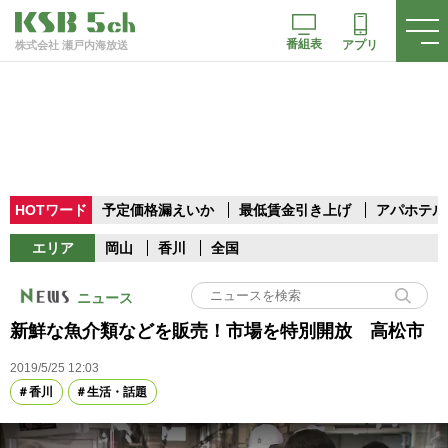
番組表
アプリ
株式会社 瀬戸内海放送
HOTワード
予定価格漏えいか
最低賃金引き上げ
アパホテル
エリア
岡山
香川
全国
ニュース
新鮮な魚介類などを販売！市場を特別開放 高松市
2019/5/25 12:03
香川
生活・話題