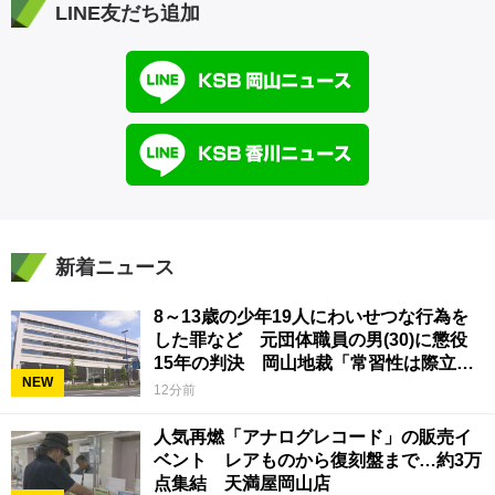
LINE友だち追加
新着ニュース
8～13歳の少年19人にわいせつな行為を
した罪など 元団体職員の男(30)に懲役
15年の判決 岡山地裁「常習性は際立っ
NEW
ていて被害結果も非常に重い」
12分前
人気再燃「アナログレコード」の販売イ
ベント レアものから復刻盤まで…約3万
点集結 天満屋岡山店