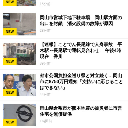
NEW
15分前
岡山市営城下地下駐車場 岡山駅方面の
出口を封鎖 消火設備の故障が原因
28分前
NEW
【速報】ことでん長尾線で人身事故 平
木駅～長尾駅で運転見合わせ 午後4時
現在 香川
NEW
39分前
都市公園負担金巡り県と対立続く…岡山
市に8750万円通知「支払いに応じること
はできない」
NEW
44分前
岡山県倉敷市が熊本地震の被災者に市営
住宅を無償提供
1時間前
NEW