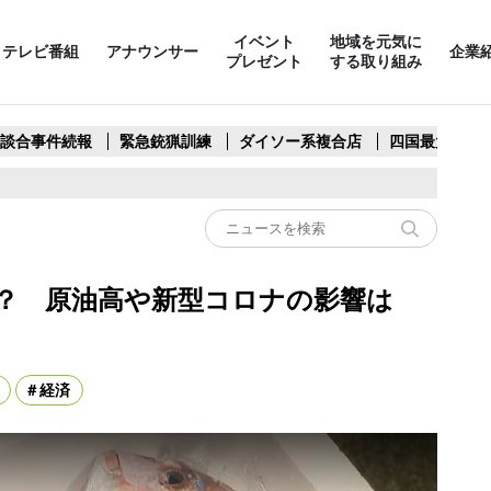
イベント
地域を元気に
テレビ番組
アナウンサー
企業
プレゼント
する取り組み
製談合事件続報
緊急銃猟訓練
ダイソー系複合店
四国最大スリ
る？ 原油高や新型コロナの影響は
経済