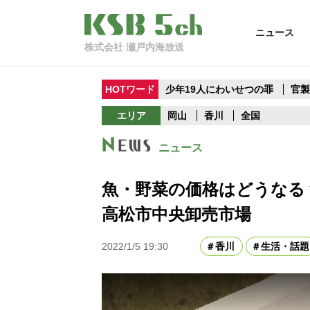
ニュース
株式会社 瀬戸内海放送
HOTワード
少年19人にわいせつの罪
官
エリア
岡山
香川
全国
ニュース
魚・野菜の価格はどうな
高松市中央卸売市場
2022/1/5 19:30
香川
生活・話題