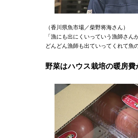
（香川県魚市場／柴野将海さん）
「漁にも出にくいっていう漁師さん
どんどん漁師も出ていってくれて魚
野菜はハウス栽培の暖房費