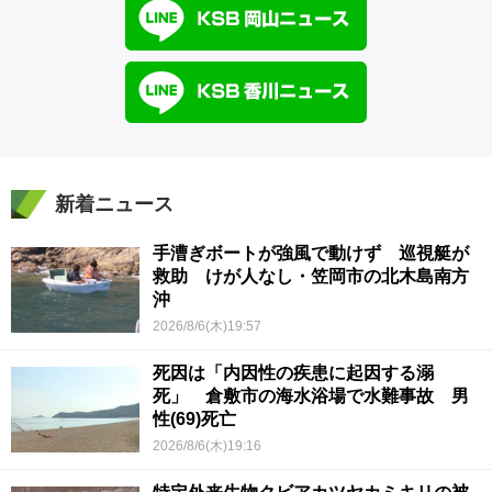
新着ニュース
手漕ぎボートが強風で動けず 巡視艇が
救助 けが人なし・笠岡市の北木島南方
沖
2026/8/6(木)19:57
死因は「内因性の疾患に起因する溺
死」 倉敷市の海水浴場で水難事故 男
性(69)死亡
2026/8/6(木)19:16