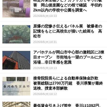
特定外来生物クビアカツヤカミキリの被
害 岡山後楽園などの桜で確認 半径約
2km以内の学校や公園を調査へ
2026/8/6(木)18:33
原爆の悲惨さ伝えるパネル展 被爆者の
記憶をもとに高校生が描いた絵画も 高
松市
2026/8/6(木)18:31
アパホテルが岡山市中心部の激戦区に2棟
目オープン 市街地を一望のプールに大
浴場…非日常感を意識
2026/8/6(木)18:13
接骨院院長らによる自動車保険金詐欺
被害総額は2700万円超 香川県警が最終
送検、捜査本部解散
2026/8/6(木)18:12
最低賃金引き上げ答申 香川は1092円、