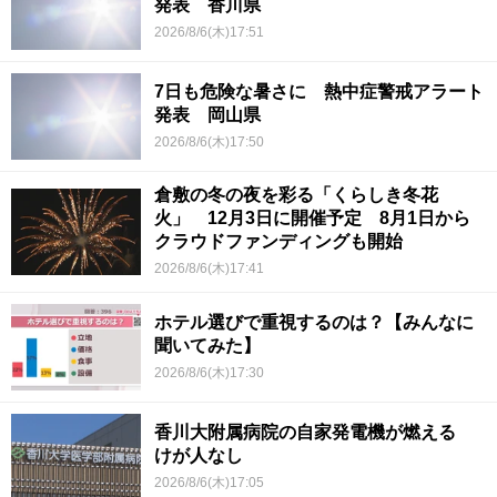
発表 香川県
2026/8/6(木)17:51
7日も危険な暑さに 熱中症警戒アラート
発表 岡山県
2026/8/6(木)17:50
倉敷の冬の夜を彩る「くらしき冬花
火」 12月3日に開催予定 8月1日から
クラウドファンディングも開始
2026/8/6(木)17:41
ホテル選びで重視するのは？【みんなに
聞いてみた】
2026/8/6(木)17:30
香川大附属病院の自家発電機が燃える
けが人なし
2026/8/6(木)17:05