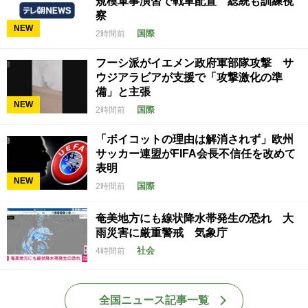
規模軍事演習で戦車配置 総統も訓練視
察
NEW
国際
2時間前
フーシ派がイエメン政府軍部隊攻撃 サ
ウジアラビアが支援で「攻撃激化の準
備」と主張
NEW
国際
2時間前
「ボイコットの理由は解消されず」欧州
サッカー連盟がFIFA会長不信任を改めて
表明
NEW
国際
2時間前
奄美地方にも線状降水帯発生の恐れ 大
雨災害に厳重警戒 気象庁
社会
4時間前
全国ニュース記事一覧