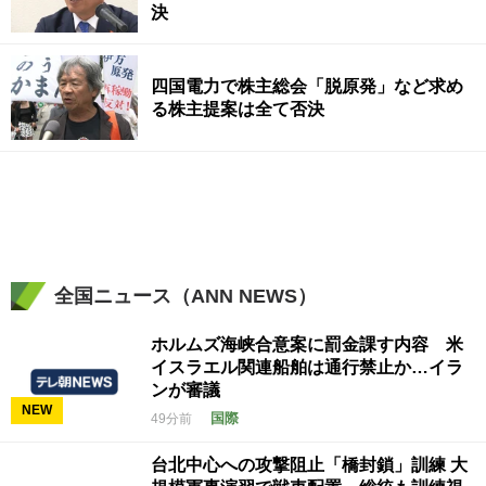
決
四国電力で株主総会「脱原発」など求め
る株主提案は全て否決
全国ニュース（ANN NEWS）
ホルムズ海峡合意案に罰金課す内容 米
イスラエル関連船舶は通行禁止か…イラ
ンが審議
NEW
国際
49分前
台北中心への攻撃阻止「橋封鎖」訓練 大