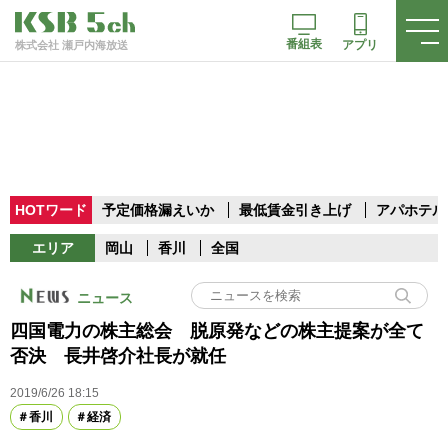
番組表
アプリ
株式会社 瀬戸内海放送
HOTワード
予定価格漏えいか
最低賃金引き上げ
アパホテル
エリア
岡山
香川
全国
ニュース
四国電力の株主総会 脱原発などの株主提案が全て
否決 長井啓介社長が就任
2019/6/26 18:15
香川
経済