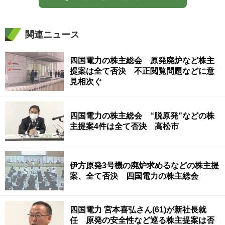
関連ニュース
四国電力の株主総会 原発廃炉など株主
提案は全て否決 不正閲覧問題などに意
見相次ぐ
四国電力の株主総会 “脱原発”などの株
主提案4件は全て否決 高松市
伊方原発3号機の廃炉求めるなどの株主提
案、全て否決 四国電力の株主総会
四国電力 宮本喜弘さん(61)が新社長就
任 原発の安全性など巡る株主提案は否