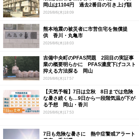
岡山は1104円 過去2番目の引き上げ額
2026/8/6(木)18:09
熊本地震の被災者に市営住宅を無償提
供 香川・丸亀市
2026/8/6(木)18:03
吉備中央町のPFAS問題 2回目の実証事
業の概要明らかに PFAS濃度下げコスト
抑える方法探る 岡山
2026/8/6(木)17:57
【天気予報】7日は立秋 8日までは危険
な暑さ続くも…9日から一段階気温が下が
る予想 岡山・香川
2026/8/6(木)17:53
7日も危険な暑さに 熱中症警戒アラート