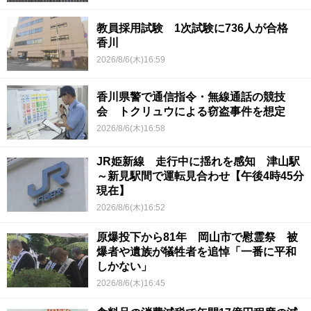
教員採用試験 1次試験に736人が合格
香川
2026/8/6(木)16:59
香川県警で通信指令・無線通話の競技
会 トクリュウによる窃盗事件を想定
2026/8/6(木)16:58
JR姫新線 走行中に揺れを感知 津山駅
～新見駅間で運転見合わせ【午後4時45分
現在】
2026/8/6(木)16:52
原爆投下から81年 岡山市で慰霊祭 被
爆者や遺族が犠牲者を追悼「一番に平和
しかない」
2026/8/6(木)16:45