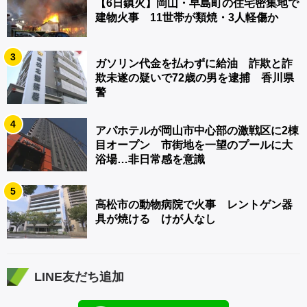
【6日鎮火】岡山・早島町の住宅密集地で
建物火事 11世帯が類焼・3人軽傷か
3
ガソリン代金を払わずに給油 詐欺と詐
欺未遂の疑いで72歳の男を逮捕 香川県
警
4
アパホテルが岡山市中心部の激戦区に2棟
目オープン 市街地を一望のプールに大
浴場…非日常感を意識
5
高松市の動物病院で火事 レントゲン器
具が焼ける けが人なし
LINE友だち追加