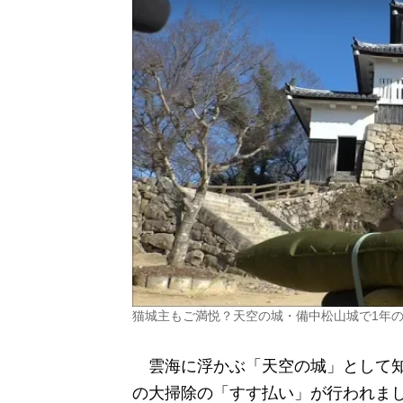
猫城主もご満悦？天空の城・備中松山城で1年
雲海に浮かぶ「天空の城」として知
の大掃除の「すす払い」が行われま