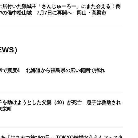
に居付いた猫城主「さんじゅーろー」にまた会える！倒
中の備中松山城 7月7日に再開へ 岡山・高梁市
EWS）
県で震度4 北海道から福島県の広い範囲で揺れ
子を助けようとした父親（40）が死亡 息子は救助され
東栄町
日を「はちみつ結びの日」 TOKYO結婚おうえんフェスタ