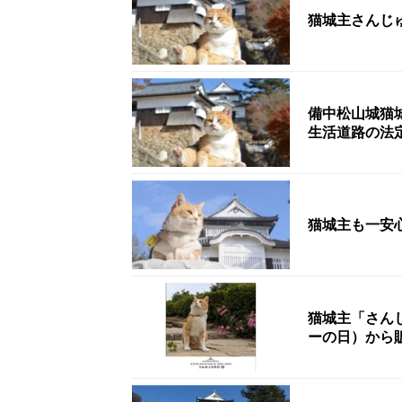
猫城主さんじ
備中松山城猫
生活道路の法
猫城主も一安
猫城主「さん
ーの日）から