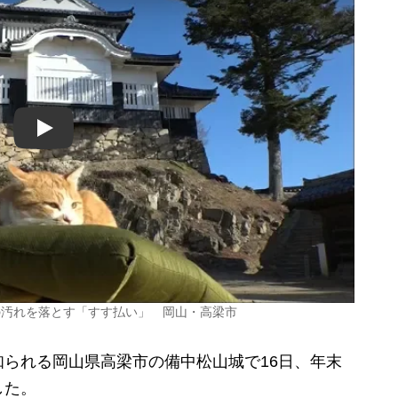
Play
の汚れを落とす「すす払い」 岡山・高梁市
られる岡山県高梁市の備中松山城で16日、年末
した。