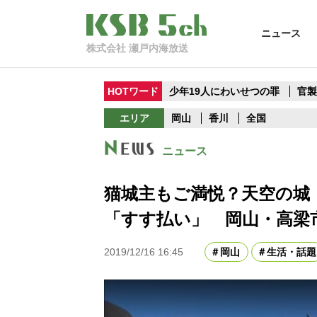
ニュース
株式会社 瀬戸内海放送
HOTワード
少年19人にわいせつの罪
官
エリア
岡山
香川
全国
ニュース
猫城主もご満悦？天空の城
「すす払い」 岡山・高梁
2019/12/16 16:45
岡山
生活・話題