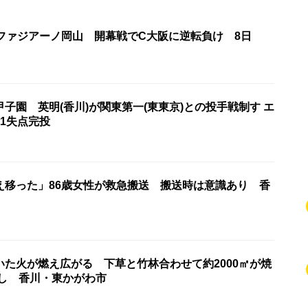
・ファジアーノ岡山 開幕戦でC大阪に逆転負け 8日
子園 英明(香川)が関東第一(東東京)との投手戦制す エ
1失点完投
え移った」86歳女性が救急搬送 搬送時は意識あり 香
いた火が燃え広がる 下草と竹林合わせて約2000㎡が焼
なし 香川・東かがわ市