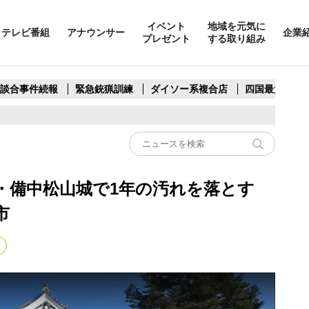
イベント
地域を元気に
テレビ番組
アナウンサー
企業
プレゼント
する取り組み
製談合事件続報
緊急銃猟訓練
ダイソー系複合店
四国最大スリ
・備中松山城で1年の汚れを落とす
市