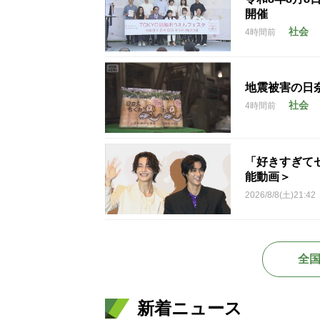
開催
社会
4時間前
地震被害の日
社会
4時間前
「好きすぎて
能動画＞
2026/8/8(土)21:42
全
新着ニュース