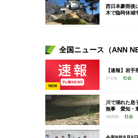
西日本豪雨後
木で臨時休城
全国ニュース（ANN N
【速報】岩手
社会
37分前
NEW
川で溺れた息
無事 愛知・
社会
3時間前
令和8年8月8