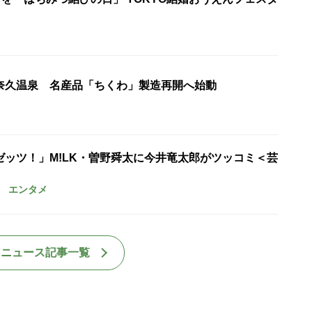
奈久温泉 名産品「ちくわ」製造再開へ始動
ゼッツ！」M!LK・曽野舜太に今井竜太郎がツッコミ＜芸
エンタメ
国ニュース記事一覧