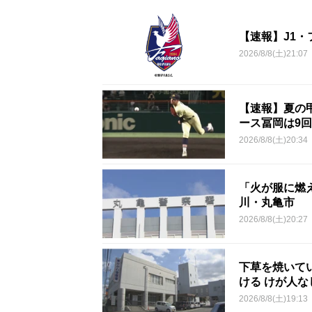
【速報】J1
2026/8/8(土)21:07
【速報】夏の甲
ース冨岡は9回
2026/8/8(土)20:34
「火が服に燃
川・丸亀市
2026/8/8(土)20:27
下草を焼いて
ける けが人
2026/8/8(土)19:13