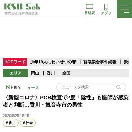
番組表
アプリ
株式会社 瀬戸内海放送
HOTワード
少年19人にわいせつの罪
官製談合事件続報
緊急
エリア
岡山
香川
全国
ニュース
〈新型コロナ〉PCR検査で2度「陰性」も医師が感染
者と判断…香川・観音寺市の男性
2020/8/25 18:15
香川
社会