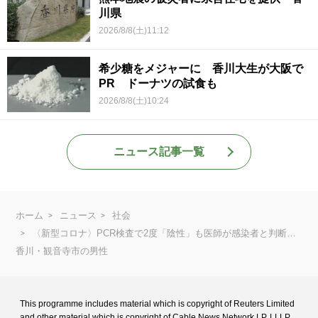
川県
2026/8/8(土)11:12
希少糖をメジャーに 香川大生が大阪で
PR ドーナツの試食も
2026/8/8(土)10:24
ニュース記事一覧
ホーム
ニュース
社会
〈新型コロナ〉PCR検査で2度「陰性」も医師が感染者と判断…
香川・観音寺市の男性
This programme includes material which is copyright of Reuters Limited
and
other material which is copyright of Cable News Network LP, LLLP