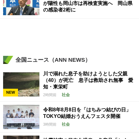
が陽性も岡山市は再検査実施へ 岡山県
の感染者2桁に
全国ニュース（ANN NEWS）
川で溺れた息子を助けようとした父親
（40）が死亡 息子は救助され無事 愛
知・東栄町
NEW
社会
2時間前
令和8年8月8日を「はちみつ結びの日」
TOKYO結婚おうえんフェスタ開催
社会
3時間前