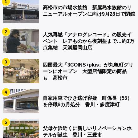
1
高松市の市場水族館 新屋島水族館のリ
ニューアルオープンに向け9月28日で閉館
2
人気再燃「アナログレコード」の販売イ
ベント レアものから復刻盤まで…約3万
点集結 天満屋岡山店
3
四国最大「3COINS+plus」が丸亀町グリ
ーンにオープン 大型店舗限定の商品
も 高松市
4
自家用車でひき逃げ容疑 町係長（55）
を停職6カ月処分 香川・多度津町
5
父母ケ浜近くに新しいリノベーションホ
テルが誕生 香川・三豊市