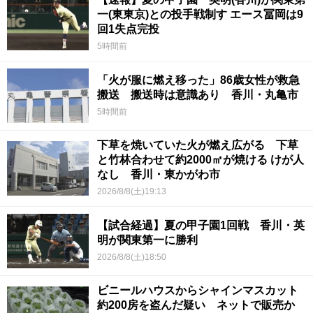
一(東東京)との投手戦制す エース冨岡は9
回1失点完投
5時間前
「火が服に燃え移った」86歳女性が救急
搬送 搬送時は意識あり 香川・丸亀市
5時間前
下草を焼いていた火が燃え広がる 下草
と竹林合わせて約2000㎡が焼ける けが人
なし 香川・東かがわ市
2026/8/8(土)19:13
【試合経過】夏の甲子園1回戦 香川・英
明が関東第一に勝利
2026/8/8(土)18:50
ビニールハウスからシャインマスカット
約200房を盗んだ疑い ネットで販売か