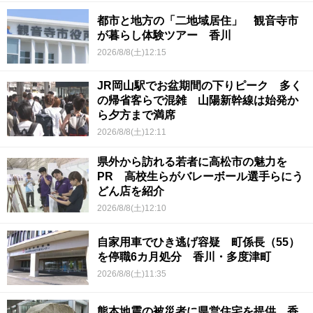
都市と地方の「二地域居住」 観音寺市
が暮らし体験ツアー 香川
2026/8/8(土)12:15
JR岡山駅でお盆期間の下りピーク 多く
の帰省客らで混雑 山陽新幹線は始発か
ら夕方まで満席
2026/8/8(土)12:11
県外から訪れる若者に高松市の魅力を
PR 高校生らがバレーボール選手らにう
どん店を紹介
2026/8/8(土)12:10
自家用車でひき逃げ容疑 町係長（55）
を停職6カ月処分 香川・多度津町
2026/8/8(土)11:35
熊本地震の被災者に県営住宅を提供 香