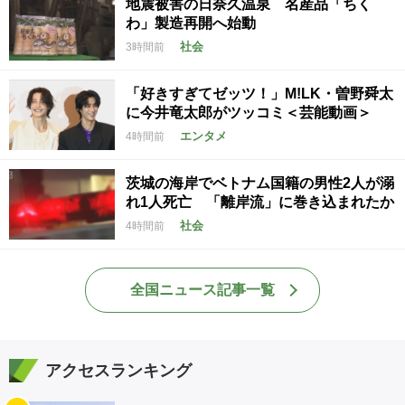
地震被害の日奈久温泉 名産品「ちく
わ」製造再開へ始動
社会
3時間前
「好きすぎてゼッツ！」M!LK・曽野舜太
に今井竜太郎がツッコミ＜芸能動画＞
エンタメ
4時間前
茨城の海岸でベトナム国籍の男性2人が溺
れ1人死亡 「離岸流」に巻き込まれたか
社会
4時間前
全国ニュース記事一覧
アクセスランキング