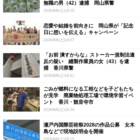
無職の男（42）逮捕 岡山県警
2026/8/8(土)18:15
恋愛や結婚を前向きに 岡山県が「記念
日に想いを伝える」キャンペーン
2026/8/8(土)16:57
「お前 潰すからな」ストーカー規制法違
反の疑い 縫製作業員の女（43）を逮
捕 香川県警
2026/8/8(土)16:51
ごみが燃料になる工程などを子どもたち
が見学 廃棄物処理工場で環境学習イベ
ント 香川・観音寺市
2026/8/8(土)16:29
瀬戸内国際芸術祭2028の作品公募 女木
島などで現地説明会を開催
2026/8/8(土)16:15