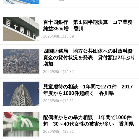
百十四銀行 第１四半期決算 コア業務
純益35％増 香川
2026/8/8(土)15:59
四国財務局 地方公共団体への財政融資
資金の貸付状況を発表 貸付額は2年ぶり
増加
2026/8/8(土)14:32
児童虐待の相談 1年間で1271件 2017
年度から1000件超続く 香川県
2026/8/8(土)12:31
配偶者からの暴力相談 1年間で1000件
超 30～40代女性の被害が多い 香川県
2026/8/8(土)12:21